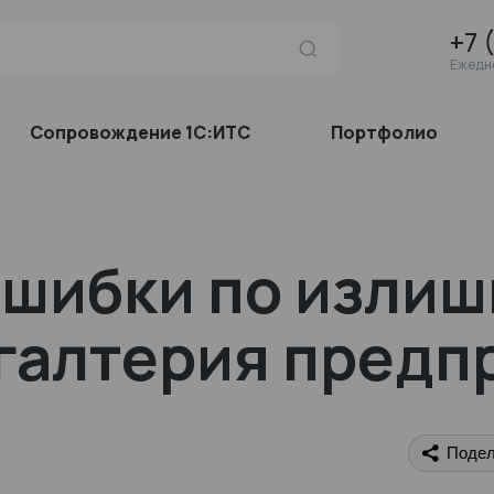
+7 
Ежедне
Сопровождение 1С:ИТС
Портфолио
ошибки по изли
хгалтерия предп
Подел