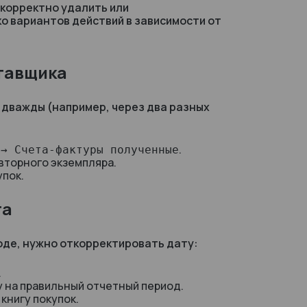
корректно удалить или
о вариантов действий в зависимости от
ставщика
 дважды (например, через два разных
.
 → Счета-фактуры полученные
вторного экземпляра.
упок.
та
иоде, нужно откорректировать дату:
.
у на правильный отчетный период.
книгу покупок.