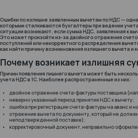
Ошибки по излишне заявленным вычетам по НДС — одна
которыми сталкиваются бухгалтеры при ведении учет
ситуации возникают, если сумма НДС, заявленная к в
Это может произойти из-за двойного отражения счето
поступлений или некорректного распределения вычето
как найти причину возникновения излишнего вычета и к
Почему возникает излишняя су
Причин появления лишнего вычета может быть нескольк
учета НДС в 1С. Наиболее распространенные из них:
двойное отражение счета-фактуры поставщика (нап
неверно указанный период принятия НДС к вычету;
ошибка при регистрации счета-фактуры на аванс и 
отражение вычета по документу, который не должен 
неподтвержденной поставке);
корректировочный документ, неправильно оформлен