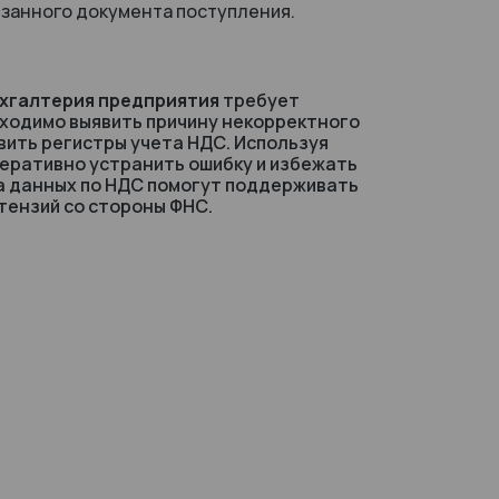
язанного документа поступления.
ухгалтерия предприятия
требует
ходимо выявить причину некорректного
вить регистры учета НДС. Используя
еративно устранить ошибку и избежать
ка данных по НДС помогут поддерживать
етензий со стороны ФНС.