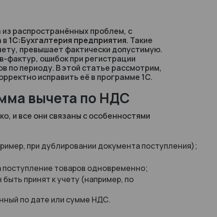
 из распространённых проблем, с
а в
1С:Бухгалтерия предприятия
. Такие
ычету, превышает фактически допустимую.
в-фактур, ошибок при регистрации
в по периоду. В этой статье рассмотрим,
орректно исправить её в программе 1С.
мма вычета по НДС
о, и все они связаны с особенностями
ример, при дублировании документа поступления);
на поступление товаров одновременно;
быть принят к учету (например, по
ный по дате или сумме НДС.