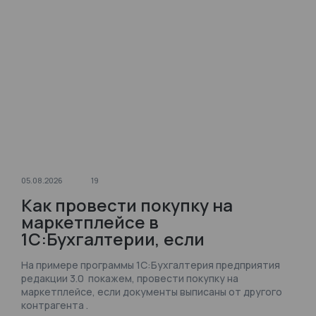
05.08.2026
19
Как провести покупку на
маркетплейсе в
1С:Бухгалтерии, если
документы выписаны от
На примере программы 1С:Бухгалтерия предприятия
другого контрагента?
редакции 3.0 покажем, провести покупку на
маркетплейсе, если документы выписаны от другого
контрагента .