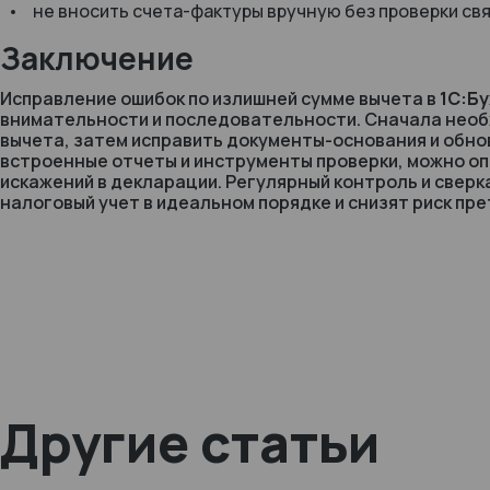
не вносить счета-фактуры вручную без проверки св
Заключение
Исправление ошибок по излишней сумме вычета в
1С:Б
внимательности и последовательности. Сначала необ
вычета, затем исправить документы-основания и обно
встроенные отчеты и инструменты проверки, можно оп
искажений в декларации. Регулярный контроль и свер
налоговый учет в идеальном порядке и снизят риск пр
Другие статьи