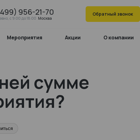
(499) 956-21-70
Обратный звонок
вно, c 9:00 до 18:00
Москва
Мероприятия
Акции
О компании
шней сумме
риятия?
иться