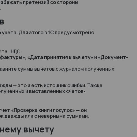
избежать претензий со стороны
.
в
 учета. Для этого в 1С предусмотрено
.
ета НДС
-фактуры»
,
«Дата принятия к вычету»
и
«Документ-
равните суммы вычетов с журналом полученных
жды — это и есть источник ошибки. Также
олученных и выставленных счетов-
тчет
«Проверка книги покупок»
— он
ок дважды или с неверными суммами.
шнему вычету