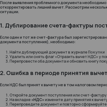
После выявления проблемного документа необходимо 
откорректировать лишний вычет. Рассмотрим нескольк
ситуации.
1. Дублирование счета-фактуры по
Если один и тот же счет-фактура был зарегистрирован
документа поступления), необходимо:
Найти дублирующий документ в журнале
Покупки
Удалить или снять флаг
«Отразить вычет НДС»
у по
Перепровести оба документа и обновить книгу пок
2. Ошибка в периоде принятия выче
Если НДС был принят к вычету не в том налоговом пер
Откройте документ поступления или счет-фактуру
На вкладке
«НДС»
измените дату принятия к вычет
Перепроведите документ и повторно сформируйте 