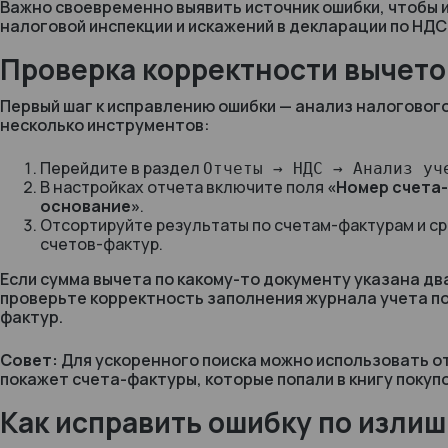
Важно своевременно выявить источник ошибки, чтобы 
налоговой инспекции и искажений в декларации по НДС
Проверка корректности вычето
Первый шаг к исправлению ошибки — анализ налогового
несколько инструментов:
Перейдите в раздел
Отчеты → НДС → Анализ уч
В настройках отчета включите поля
«Номер счета
основание»
.
Отсортируйте результаты по счетам-фактурам и с
счетов-фактур.
Если сумма вычета по какому-то документу указана два
проверьте корректность заполнения журнала учета п
фактур.
Совет:
Для ускоренного поиска можно использовать о
покажет счета-фактуры, которые попали в книгу покуп
Как исправить ошибку по изли