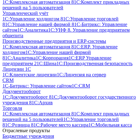
1С:Комплексная автоматизация 8
1С:Комплект прикладных
решений на 5 пользователей
Управленческий учёт
1С:Управление холдингом 8
1С:Управление торговлей
8
1С:Управление нашей фирмой 8
1С-Битрикс: Управление
сайтом
1С:Аналитика
1С:УНФ 8. Управление предприятием
общепита
Производственные предприятия и ERP-системы
1С:Комплексная автоматизация 8
1С:ERP. Управление
холдингом
1С:Управление нашей фирмой
8
1С:Аналитика
1С:Корпорация
1С:ERP Управление
предприятием 2
1С:Шина
1С:Производственная безопасность
Лицензии 1С
1С:Клиентские лицензии
1С:Лицензия на сервер
CRM
1С-Битрикс: Управление сайтом
1С:CRM
Документооборот
1С:Документооборот 8
1С:Документооборот государственного
учреждения 8
1С:Архив
Торговля
1С:Комплексная автоматизация 8
1С:Комплект прикладных
решений на 5 пользователей
1С:Управление торговлей
8
1С:Розница 8
1С:Рабочее место кассира
1С:Мобильная касса
Отраслевые продукты
Бюджетные учреждения