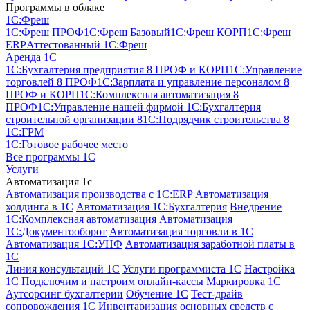
Программы в облаке
1C:Фреш
1C:Фреш ПРОФ
1C:Фреш Базовый
1C:Фреш КОРП
1C:Фреш
ERP
Аттестованный 1С:Фреш
Аренда 1С
1С:Бухгалтерия предприятия 8 ПРОФ и КОРП
1С:Управление
торговлей 8 ПРОФ
1С:Зарплата и управление персоналом 8
ПРОФ и КОРП
1С:Комплексная автоматизация 8
ПРОФ
1С:Управление нашей фирмой
1С:Бухгалтерия
строительной организации 8
1С:Подрядчик строительства 8
1С:ГРМ
1С:Готовое рабочее место
Все программы 1С
Услуги
Автоматизация 1с
Автоматизация производства с 1C:ERP
Автоматизация
холдинга в 1С
Автоматизация 1С:Бухгалтерия
Внедрение
1С:Комплексная автоматизация
Автоматизация
1С:Документооборот
Автоматизация торговли в 1С
Автоматизация 1С:УНФ
Автоматизация заработной платы в
1С
Линия консультаций 1С
Услуги программиста 1С
Настройка
1С
Подключим и настроим онлайн-кассы
Маркировка 1С
Аутсорсинг бухгалтерии
Обучение 1С
Тест-драйв
сопровождения 1С
Инвентаризация основных средств с