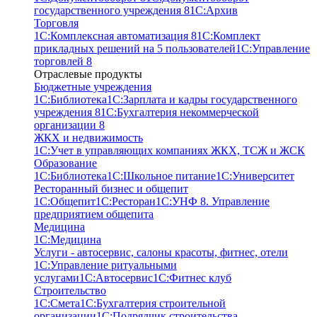
государственного учреждения 8
1С:Архив
Торговля
1С:Комплексная автоматизация 8
1С:Комплект
прикладных решений на 5 пользователей
1С:Управление
торговлей 8
Отраслевые продукты
Бюджетные учреждения
1С:Библиотека
1С:Зарплата и кадры государственного
учреждения 8
1С:Бухгалтерия некоммерческой
организации 8
ЖКХ и недвижимость
1С:Учет в управляющих компаниях ЖКХ, ТСЖ и ЖСК
Образование
1С:Библиотека
1С:Школьное питание
1С:Университет
Ресторанный бизнес и общепит
1С:Общепит
1С:Ресторан
1С:УНФ 8. Управление
предприятием общепита
Медицина
1С:Медицина
Услуги - автосервис, cалоны красоты, фитнес, отели
1С:Управление ритуальными
услугами
1С:Автосервис
1С:Фитнес клуб
Строительство
1С:Смета
1С:Бухгалтерия строительной
организации
1С:Подрядчик строительства