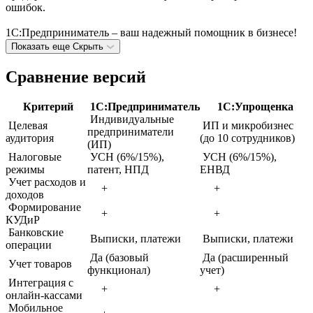
ошибок.
1С:Предприниматель – ваш надежный помощник в бизнесе!
Показать еще
Скрыть
Сравнение версий
Критерий
1С:Предприниматель
1С:Упрощенка
Индивидуальные
Целевая
ИП и микробизнес
предприниматели
аудитория
(до 10 сотрудников)
(ИП)
Налоговые
УСН (6%/15%),
УСН (6%/15%),
режимы
патент, НПД
ЕНВД
Учет расходов и
+
+
доходов
Формирование
+
+
КУДиР
Банковские
Выписки, платежи
Выписки, платежи
операции
Да (базовый
Да (расширенный
Учет товаров
функционал)
учет)
Интеграция с
+
+
онлайн-кассами
Мобильное