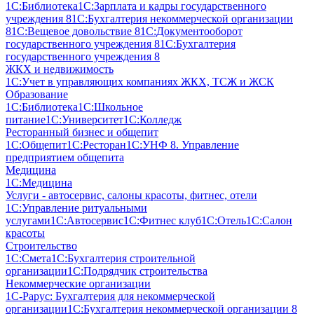
1С:Библиотека
1С:Зарплата и кадры государственного
учреждения 8
1С:Бухгалтерия некоммерческой организации
8
1С:Вещевое довольствие 8
1С:Документооборот
государственного учреждения 8
1С:Бухгалтерия
государственного учреждения 8
ЖКХ и недвижимость
1С:Учет в управляющих компаниях ЖКХ, ТСЖ и ЖСК
Образование
1С:Библиотека
1С:Школьное
питание
1С:Университет
1С:Колледж
Ресторанный бизнес и общепит
1С:Общепит
1С:Ресторан
1С:УНФ 8. Управление
предприятием общепита
Медицина
1С:Медицина
Услуги - автосервис, cалоны красоты, фитнес, отели
1С:Управление ритуальными
услугами
1С:Автосервис
1С:Фитнес клуб
1С:Отель
1С:Салон
красоты
Строительство
1С:Смета
1С:Бухгалтерия строительной
организации
1С:Подрядчик строительства
Некоммерческие организации
1С-Рарус: Бухгалтерия для некоммерческой
организации
1С:Бухгалтерия некоммерческой организации 8