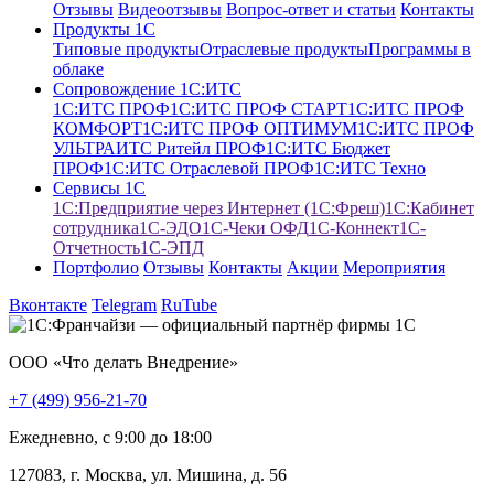
Отзывы
Видеоотзывы
Вопрос-ответ и статьи
Контакты
Продукты 1С
Типовые продукты
Отраслевые продукты
Программы в
облаке
Сопровождение 1С:ИТС
1С:ИТС ПРОФ
1С:ИТС ПРОФ СТАРТ
1С:ИТС ПРОФ
КОМФОРТ
1С:ИТС ПРОФ ОПТИМУМ
1С:ИТС ПРОФ
УЛЬТРА
ИТС Ритейл ПРОФ
1С:ИТС Бюджет
ПРОФ
1С:ИТС Отраслевой ПРОФ
1С:ИТС Техно
Сервисы 1С
1С:Предприятие через Интернет (1С:Фреш)
1С:Кабинет
сотрудника
1С-ЭДО
1С-Чеки ОФД
1С‑Коннект
1C-
Отчетность
1С-ЭПД
Портфолио
Отзывы
Контакты
Акции
Мероприятия
Вконтакте
Telegram
RuTube
ООО «Что делать Внедрение»
+7 (499) 956-21-70
Ежедневно, c 9:00 до 18:00
127083, г. Москва, ул. Мишина, д. 56