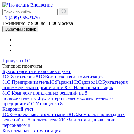
+7 (499) 956-21-70
Ежедневно, c 9:00 до 18:00
Москва
Обратный звонок
Продукты 1С
Типовые продукты
Бухгалтерский и налоговый учёт
1С:Бухгалтерия 8
1С:Комплексная автоматизация
8
1С:Предприниматель
1С:Гаражи
1С:Садовод
1С:Бухгалтерия
некоммерческой организации 8
1С:Налогоплательщик
8
1С:Комплект прикладных решений на 5
пользователей
1С:Бухгалтерия сельскохозяйственного
предприятия
1С:Упрощенка 8
Кадровый учет
1С:Комплексная автоматизация 8
1С:Комплект прикладных
решений на 5 пользователей
1С:Зарплата и управление
персоналом 8
Комплексная автоматизация