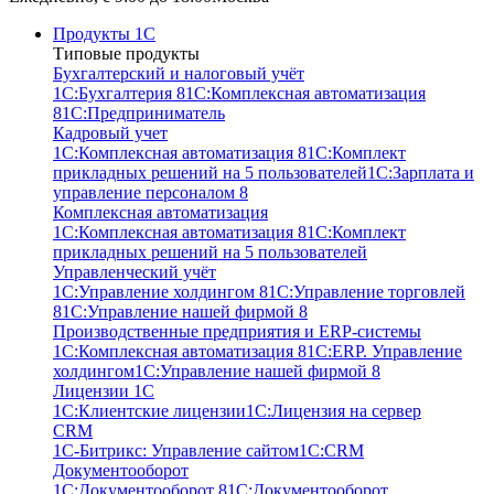
Продукты 1С
Типовые продукты
Бухгалтерский и налоговый учёт
1С:Бухгалтерия 8
1С:Комплексная автоматизация
8
1С:Предприниматель
Кадровый учет
1С:Комплексная автоматизация 8
1С:Комплект
прикладных решений на 5 пользователей
1С:Зарплата и
управление персоналом 8
Комплексная автоматизация
1С:Комплексная автоматизация 8
1С:Комплект
прикладных решений на 5 пользователей
Управленческий учёт
1С:Управление холдингом 8
1С:Управление торговлей
8
1С:Управление нашей фирмой 8
Производственные предприятия и ERP-системы
1С:Комплексная автоматизация 8
1С:ERP. Управление
холдингом
1С:Управление нашей фирмой 8
Лицензии 1С
1С:Клиентские лицензии
1С:Лицензия на сервер
CRM
1С-Битрикс: Управление сайтом
1С:CRM
Документооборот
1С:Документооборот 8
1С:Документооборот