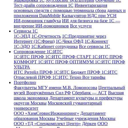
Маркировка 1С
Аутсорсинг бухгалтерии
Обучение 1С
Тест-драйв сопровождения 1С
Инвентаризация
основных средств с помощью терминала сбора данных и
приложения DataMobile
Калькулятор НДС при УСН
ИИ-помощник главбуха
ИИ для бизнеса на базе 1С —
внедрение ИИ-помощников
Все услуги
Сервисы 1С
1С-ЭПД
1C-Отчетность
1С:Предприятие через
Интернет (1С:Фреш)
1С-Чеки ОФД
1С‑Коннект
1С-ЭДО
1С:Кабинет сотрудника
Все сервисы 1С
Сопровождение 1С:ИТС
1С:ИТС ПРОФ
1С:ИТС ПРОФ СТАРТ
1С:ИТС ПРОФ
КОМФОРТ
1С:ИТС ПРОФ ОПТИМУМ
1С:ИТС ПРОФ
УЛЬТРА
ИТС Ритейл ПРОФ
1С:ИТС Бюджет ПРОФ
1С:ИТС
Отраслевой ПРОФ
1С:ИТС Техно
Все тарифы
Портфолио
Факультеты МГУ имени М.В. Ломоносова
Центральный
музей Вооружённых Сил РФ
Сбербанк — АСТ
Высшая
школа экономики
Департамент культуры и префектуры
округов Москвы
Московский гуманитарный
университет
ООО «ХимСервисИнжиниринг»
Департамент
образования Москвы
Учебные учреждения Москвы
ООО «ТД «Спецкомплект Центр»
Дёркен
ООО