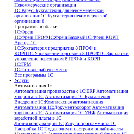
Некоммерческие организации
1С-Рарус: Бухгалтерия для некоммерческой
организации
1С:Бухгалтерия некоммерческой
организации 8
Программы в облаке
1C:Фреш
1C:Фреш ПРОФ
1C:Фреш Базовый
1C:Фреш КОРП
Аренда 1С
1С:Бухгалтерия предприятия 8 ПРОФ и
КОРП
1С:Управление торговлей 8 ПРОФ
1С:Зарплата и
управление персоналом 8 ПРОФ и КОРП
1С:ГРМ
1С:Готовое рабочее место
Все программы 1С
Услуги
Автоматизация 1с
Автоматизация производства с 1C:ERP
Автоматизация
холдинга в 1С
Автоматизация 1С:Бухгалтерия
Внедрение 1С:Комплексная автоматизация
Автоматизация 1С:Документооборот
Автоматизация
торговли в 1С
Автоматизация 1С:УНФ
Автоматизация
заработной платы в 1С
Линия консультаций 1С
Услуги программиста 1С
Настройка 1С
Подключим и настроим онлайн-кассы