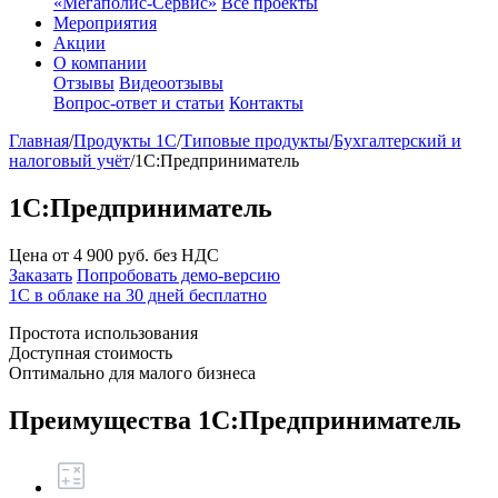
«Мегаполис-Сервис»
Все проекты
Мероприятия
Акции
О компании
Отзывы
Видеоотзывы
Вопрос-ответ и статьи
Контакты
Главная
/
Продукты 1С
/
Типовые продукты
/
Бухгалтерский и
налоговый учёт
/
1С:Предприниматель
1С:Предприниматель
Цена от
4 900
руб. без НДС
Заказать
Попробовать демо-версию
1С в облаке на 30 дней бесплатно
Простота использования
Доступная стоимость
Оптимально для малого бизнеса
Преимущества 1С:Предприниматель