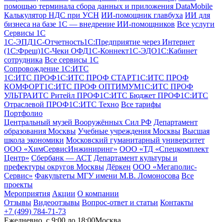
помощью терминала сбора данных и приложения DataMobile
Калькулятор НДС при УСН
ИИ-помощник главбуха
ИИ для
бизнеса на базе 1С — внедрение ИИ-помощников
Все услуги
Сервисы 1С
1С-ЭПД
1C-Отчетность
1С:Предприятие через Интернет
(1С:Фреш)
1С-Чеки ОФД
1С‑Коннект
1С-ЭДО
1С:Кабинет
сотрудника
Все сервисы 1С
Сопровождение 1С:ИТС
1С:ИТС ПРОФ
1С:ИТС ПРОФ СТАРТ
1С:ИТС ПРОФ
КОМФОРТ
1С:ИТС ПРОФ ОПТИМУМ
1С:ИТС ПРОФ
УЛЬТРА
ИТС Ритейл ПРОФ
1С:ИТС Бюджет ПРОФ
1С:ИТС
Отраслевой ПРОФ
1С:ИТС Техно
Все тарифы
Портфолио
Центральный музей Вооружённых Сил РФ
Департамент
образования Москвы
Учебные учреждения Москвы
Высшая
школа экономики
Московский гуманитарный университет
ООО «ХимСервисИнжиниринг»
ООО «ТД «Спецкомплект
Центр»
Сбербанк — АСТ
Департамент культуры и
префектуры округов Москвы
Дёркен
ООО «Мегаполис-
Сервис»
Факультеты МГУ имени М.В. Ломоносова
Все
проекты
Мероприятия
Акции
О компании
Отзывы
Видеоотзывы
Вопрос-ответ и статьи
Контакты
+7 (499) 784-71-73
Ежедневно, c 9:00 до 18:00
Москва