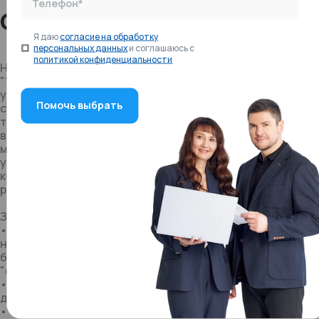
Телефон*
Описание внедрения
Я даю
согласие на обработку
персональных данных
и соглашаюсь с
политикой конфиденциальности
Нашей задачей была адаптация программного продукта
"1С:Управление холдингом 8" к потребностям
университета. Ранее финансовое планирование и
составление бюджета осуществлялось вручную в
таблицах, автоматизация этих задач уменьшила
временные затраты, снизила трудоемкость и
минимизировала вероятность ошибок. Новый подход
усовершенствовал анализ данных, позволил успешно
контролировать работу сотрудников и моделировать
различные сценарии.
Задачи, поставленные заказчиком:
• Организация планирования и бюджетирования,
начиная с общего финансового плана университета до
бюджетов подразделений с применением подходов
"снизу вверх" и "сверху вниз".
• Разработка множества альтернативных сценариев
для планирования.
• Осуществление контроля по принципу "план-факт".