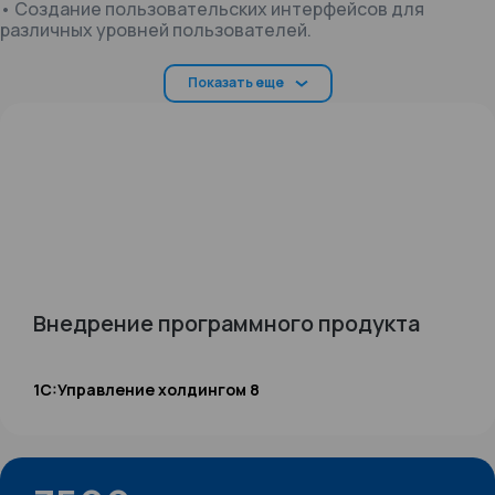
• Создание пользовательских интерфейсов для
различных уровней пользователей.
• Установление механизмов интеграции данных с
другими системами, используемыми в университете.
Показать еще
Итоги реализации проекта
Первая очередь интеграции ФАС была успешно
внедрена в московском кампусе НИУ ВШЭ. Проект
обеспечил создание рабочих мест для руководителей
финансовой службы и наладил обмен данными с
сопутствующими информационными системами.
Были выполнены следующие этапы проекта:
Разработка схемы бизнес-процессов для внедрения в
Внедрение программного продукта
систему.
Создание структуры справочников и классификаторов
на основе договоренностей с заказчиком.
Определение системы аналитических признаков,
1C:Управление холдингом 8
которая станет основой для анализа данных.
Формирование удобных для пользователей форм сбора
первичной информации и установление связей между
статьями доходов и расходов.
Модификация функционала 1С:Управление холдингом 8