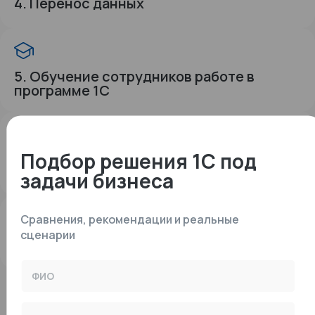
4. Перенос данных
5. Обучение сотрудников работе в
программе 1С
Подбор решения 1С под
6. Запуск в опытно-промышленную
эксплуатацию
задачи бизнеса
Сравнения, рекомендации и реальные
сценарии
7. Сдача работ заказчику
ФИО