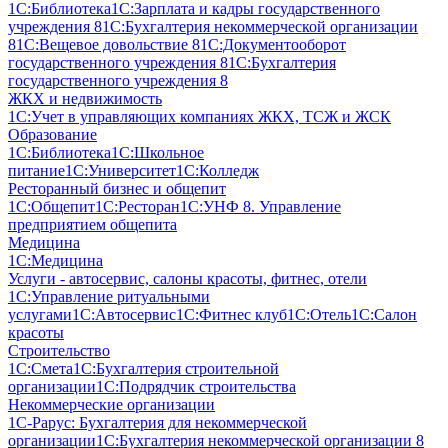
1С:Библиотека
1С:Зарплата и кадры государственного
учреждения 8
1С:Бухгалтерия некоммерческой организации
8
1С:Вещевое довольствие 8
1С:Документооборот
государственного учреждения 8
1С:Бухгалтерия
государственного учреждения 8
ЖКХ и недвижимость
1С:Учет в управляющих компаниях ЖКХ, ТСЖ и ЖСК
Образование
1С:Библиотека
1С:Школьное
питание
1С:Университет
1С:Колледж
Ресторанный бизнес и общепит
1С:Общепит
1С:Ресторан
1С:УНФ 8. Управление
предприятием общепита
Медицина
1С:Медицина
Услуги - автосервис, cалоны красоты, фитнес, отели
1С:Управление ритуальными
услугами
1С:Автосервис
1С:Фитнес клуб
1С:Отель
1С:Салон
красоты
Строительство
1С:Смета
1С:Бухгалтерия строительной
организации
1С:Подрядчик строительства
Некоммерческие организации
1С-Рарус: Бухгалтерия для некоммерческой
организации
1С:Бухгалтерия некоммерческой организации 8