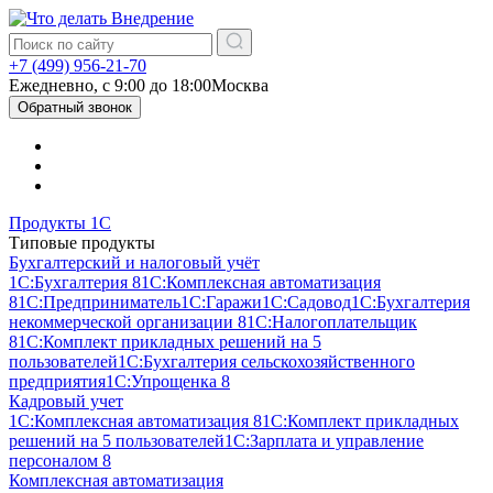
+7 (499) 956-21-70
Ежедневно, c 9:00 до 18:00
Москва
Обратный звонок
Продукты 1С
Типовые продукты
Бухгалтерский и налоговый учёт
1С:Бухгалтерия 8
1С:Комплексная автоматизация
8
1С:Предприниматель
1С:Гаражи
1С:Садовод
1С:Бухгалтерия
некоммерческой организации 8
1С:Налогоплательщик
8
1С:Комплект прикладных решений на 5
пользователей
1С:Бухгалтерия сельскохозяйственного
предприятия
1С:Упрощенка 8
Кадровый учет
1С:Комплексная автоматизация 8
1С:Комплект прикладных
решений на 5 пользователей
1С:Зарплата и управление
персоналом 8
Комплексная автоматизация