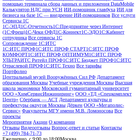
помощью терминала сбора данных и приложения DataMobile
Калькулятор НДС при УСН
ИИ-помощник главбуха
ИИ для
бизнеса на базе 1С — внедрение ИИ-помощников
Все услуги
Сервисы 1С
1С-ЭПД
1C-Отчетность
1С:Предприятие через Интернет
(1С:Фреш)
1С-Чеки ОФД
1С‑Коннект
1С-ЭДО
1С:Кабинет
сотрудника
Все сервисы 1С
Сопровождение 1С:ИТС
1С:ИТС ПРОФ
1С:ИТС ПРОФ СТАРТ
1С:ИТС ПРОФ
КОМФОРТ
1С:ИТС ПРОФ ОПТИМУМ
1С:ИТС ПРОФ
УЛЬТРА
ИТС Ритейл ПРОФ
1С:ИТС Бюджет ПРОФ
1С:ИТС
Отраслевой ПРОФ
1С:ИТС Техно
Все тарифы
Портфолио
Центральный музей Вооружённых Сил РФ
Департамент
образования Москвы
Учебные учреждения Москвы
Высшая
школа экономики
Московский гуманитарный университет
ООО «ХимСервисИнжиниринг»
ООО «ТД «Спецкомплект
Центр»
Сбербанк — АСТ
Департамент культуры и
префектуры округов Москвы
Дёркен
ООО «Мегаполис-
Сервис»
Факультеты МГУ имени М.В. Ломоносова
Все
проекты
Мероприятия
Акции
О компании
Отзывы
Видеоотзывы
Вопрос-ответ и статьи
Контакты
+7 (499) 784-71-73
Ежедневно, c 9:00 до 18:00
Москва