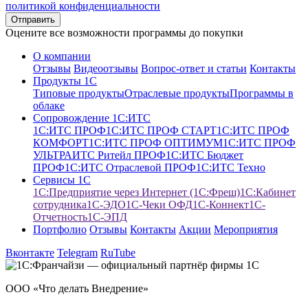
политикой конфиденциальности
Оцените все возможности программы до покупки
О компании
Отзывы
Видеоотзывы
Вопрос-ответ и статьи
Контакты
Продукты 1С
Типовые продукты
Отраслевые продукты
Программы в
облаке
Сопровождение 1С:ИТС
1С:ИТС ПРОФ
1С:ИТС ПРОФ СТАРТ
1С:ИТС ПРОФ
КОМФОРТ
1С:ИТС ПРОФ ОПТИМУМ
1С:ИТС ПРОФ
УЛЬТРА
ИТС Ритейл ПРОФ
1С:ИТС Бюджет
ПРОФ
1С:ИТС Отраслевой ПРОФ
1С:ИТС Техно
Сервисы 1С
1С:Предприятие через Интернет (1С:Фреш)
1С:Кабинет
сотрудника
1С-ЭДО
1С-Чеки ОФД
1С‑Коннект
1C-
Отчетность
1С-ЭПД
Портфолио
Отзывы
Контакты
Акции
Мероприятия
Вконтакте
Telegram
RuTube
ООО «Что делать Внедрение»