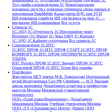
Маркировка 1С
Аутсорсинг бухгалтерии
Обучение 1С
Тест-драйв сопровождения 1С
Инвентаризация
основных средств с помощью терминала сбора данных и
приложения DataMobile
Калькулятор НДС при УСН
ИИ-помощник главбуха
ИИ для бизнеса на базе 1С —
внедрение ИИ-помощников
Все услуги
Сервисы 1С
1С-ЭПД
1C-Отчетность
1С:Предприятие через
Интернет (1С:Фреш)
1С-Чеки ОФД
1С‑Коннект
1С-ЭДО
1С:Кабинет сотрудника
Все сервисы 1С
Сопровождение 1С:ИТС
1С:ИТС ПРОФ
1С:ИТС ПРОФ СТАРТ
1С:ИТС ПРОФ
КОМФОРТ
1С:ИТС ПРОФ ОПТИМУМ
1С:ИТС ПРОФ
УЛЬТРА
ИТС Ритейл ПРОФ
1С:ИТС Бюджет ПРОФ
1С:ИТС
Отраслевой ПРОФ
1С:ИТС Техно
Все тарифы
Портфолио
Факультеты МГУ имени М.В. Ломоносова
Центральный
музей Вооружённых Сил РФ
Сбербанк — АСТ
Высшая
школа экономики
Департамент культуры и префектуры
округов Москвы
Московский гуманитарный
университет
ООО «ХимСервисИнжиниринг»
Департамент
образования Москвы
Учебные учреждения Москвы
ООО «ТД «Спецкомплект Центр»
Дёркен
ООО