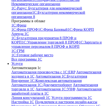
Некоммерческие организации
1С-Рарус: Бухгалтерия для некоммерческой
организации
1С:Бухгалтерия некоммерческой
организации 8
Программы в облаке
1C:Фреш
1C:Фреш ПРОФ
1C:Фреш Базовый
1C:Фреш КОРП
Аренда 1С
1С:Бухгалтерия предприятия 8 ПРОФ и
КОРП
1С:Управление торговлей 8 ПРОФ
1С:Зарплата и
управление персоналом 8 ПРОФ и КОРП
1С:ГРМ
1С:Готовое рабочее место
Все программы 1С
Услуги
Автоматизация 1с
Автоматизация производства с 1C:ERP
Автоматизация
холдинга в 1С
Автоматизация 1С:Бухгалтерия
Внедрение 1С:Комплексная автоматизация
Автоматизация 1С:Документооборот
Автоматизация
торговли в 1С
Автоматизация 1С:УНФ
Автоматизация
заработной платы в 1С
Линия консультаций 1С
Услуги программиста 1С
Настройка 1С
Подключим и настроим онлайн-кассы