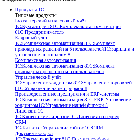
Продукты 1С
Типовые продукты
Бухгалтерский и налоговый учёт
1С:Бухгалтерия 8
1С:Комплексная автоматизация
8
1С:Предприниматель
Кадровый учет
1С:Комплексная автоматизация 8
1С:Комплект
прикладных решений на 5 пользователей
1С:Зарплата и
управление персоналом 8
Комплексная автоматизация
1С:Комплексная автоматизация 8
1С:Комплект
прикладных решений на 5 пользователей
Управленческий учёт
1С:Управление холдингом 8
1С:Управление торговлей
8
1С:Управление нашей фирмой 8
Производственные предприятия и ERP-системы
1С:Комплексная автоматизация 8
1С:ERP. Управление
холдингом
1С:Управление нашей фирмой 8
Лицензии 1С
1С:Клиентские лицензии
1С:Лицензия на сервер
CRM
1С-Битрикс: Управление сайтом
1С:CRM
Документооборот
1С:Документооборот 8
1С:Документооборот