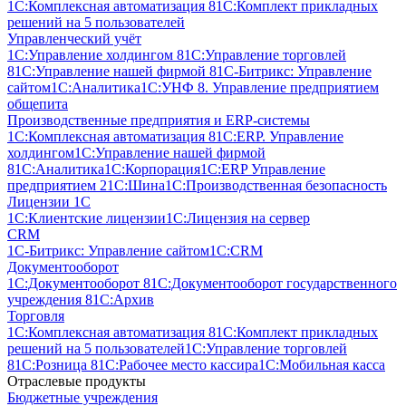
1С:Комплексная автоматизация 8
1С:Комплект прикладных
решений на 5 пользователей
Управленческий учёт
1С:Управление холдингом 8
1С:Управление торговлей
8
1С:Управление нашей фирмой 8
1С-Битрикс: Управление
сайтом
1С:Аналитика
1С:УНФ 8. Управление предприятием
общепита
Производственные предприятия и ERP-системы
1С:Комплексная автоматизация 8
1С:ERP. Управление
холдингом
1С:Управление нашей фирмой
8
1С:Аналитика
1С:Корпорация
1С:ERP Управление
предприятием 2
1С:Шина
1С:Производственная безопасность
Лицензии 1С
1С:Клиентские лицензии
1С:Лицензия на сервер
CRM
1С-Битрикс: Управление сайтом
1С:CRM
Документооборот
1С:Документооборот 8
1С:Документооборот государственного
учреждения 8
1С:Архив
Торговля
1С:Комплексная автоматизация 8
1С:Комплект прикладных
решений на 5 пользователей
1С:Управление торговлей
8
1С:Розница 8
1С:Рабочее место кассира
1С:Мобильная касса
Отраслевые продукты
Бюджетные учреждения