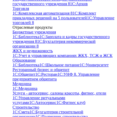
государственного учреждения 8
1С:Архив
Торговля
1С:Комплексная автоматизация 8
1С:Комплект
прикладных решений на 5 пользователей
1С:Управление
торговлей 8
Отраслевые продукты
Бюджетные учреждения
1С:Библиотека
1С:Зарплата и кадры государственного
учреждения 8
1С:Бухгалтерия некоммерческой
организации 8
ЖКХ и недвижимость
1С:Учет в управляющих компаниях ЖКХ, ТСЖ и ЖСК
Образование
1С:Библиотека
1С:Школьное питание
1С:Университет
Ресторанный бизнес и общепит
1С:Общепит
1С:Ресторан
1С:УНФ 8. Управление
предприятием общепита
Медицина
1С:Медицина
Услуги - автосервис, cалоны красоты, фитнес, отели
1С:Управление ритуальными
услугами
1С:Автосервис
1С:Фитнес клуб
Строительство
1С:Смета
1С:Бухгалтерия строительной
организации
1С:Подрядчик строительства