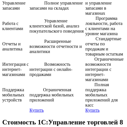
Управление
Полное управление
и управление
запасами
запасами на складах
запасами в
магазинах
Программа
Управление
Работа с
лояльности, работа
клиентской базой, анализ
клиентами
с клиентами на
покупательского поведения
уровне магазина
Стандартные
Расширенные
Отчеты и
отчеты по
возможности отчетности и
аналитика
продажам и
аналитики
товарным остаткам
Ограниченные
Интеграция с
Возможность
возможности
интернет-
интеграции с онлайн-
интеграции с
магазинами
продажами
интернет-
магазинами
Полная
Поддержка
Ограниченная
поддержка
мобильных
поддержка мобильных
мобильных
устройств
приложений
приложений для
касс
Купить
Купить
Стоимость 1С:Управление торговлей 8