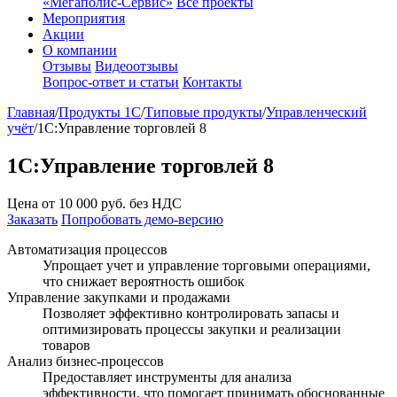
«Мегаполис-Сервис»
Все проекты
Мероприятия
Акции
О компании
Отзывы
Видеоотзывы
Вопрос-ответ и статьи
Контакты
Главная
/
Продукты 1С
/
Типовые продукты
/
Управленческий
учёт
/
1С:Управление торговлей 8
1С:Управление торговлей 8
Цена от
10 000
руб. без НДС
Заказать
Попробовать демо-версию
Автоматизация процессов
Упрощает учет и управление торговыми операциями,
что снижает вероятность ошибок
Управление закупками и продажами
Позволяет эффективно контролировать запасы и
оптимизировать процессы закупки и реализации
товаров
Анализ бизнес-процессов
Предоставляет инструменты для анализа
эффективности, что помогает принимать обоснованные