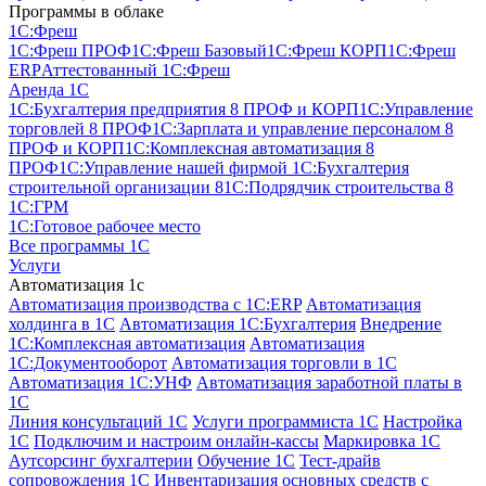
Программы в облаке
1C:Фреш
1C:Фреш ПРОФ
1C:Фреш Базовый
1C:Фреш КОРП
1C:Фреш
ERP
Аттестованный 1С:Фреш
Аренда 1С
1С:Бухгалтерия предприятия 8 ПРОФ и КОРП
1С:Управление
торговлей 8 ПРОФ
1С:Зарплата и управление персоналом 8
ПРОФ и КОРП
1С:Комплексная автоматизация 8
ПРОФ
1С:Управление нашей фирмой
1С:Бухгалтерия
строительной организации 8
1С:Подрядчик строительства 8
1С:ГРМ
1С:Готовое рабочее место
Все программы 1С
Услуги
Автоматизация 1с
Автоматизация производства с 1C:ERP
Автоматизация
холдинга в 1С
Автоматизация 1С:Бухгалтерия
Внедрение
1С:Комплексная автоматизация
Автоматизация
1С:Документооборот
Автоматизация торговли в 1С
Автоматизация 1С:УНФ
Автоматизация заработной платы в
1С
Линия консультаций 1С
Услуги программиста 1С
Настройка
1С
Подключим и настроим онлайн-кассы
Маркировка 1С
Аутсорсинг бухгалтерии
Обучение 1С
Тест-драйв
сопровождения 1С
Инвентаризация основных средств с