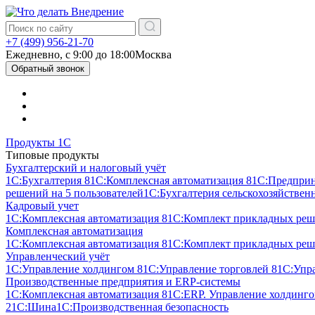
+7 (499) 956-21-70
Ежедневно, c 9:00 до 18:00
Москва
Обратный звонок
Продукты 1С
Типовые продукты
Бухгалтерский и налоговый учёт
1С:Бухгалтерия 8
1С:Комплексная автоматизация 8
1С:Предпри
решений на 5 пользователей
1С:Бухгалтерия сельскохозяйствен
Кадровый учет
1С:Комплексная автоматизация 8
1С:Комплект прикладных реше
Комплексная автоматизация
1С:Комплексная автоматизация 8
1С:Комплект прикладных реше
Управленческий учёт
1С:Управление холдингом 8
1С:Управление торговлей 8
1С:Упр
Производственные предприятия и ERP-системы
1С:Комплексная автоматизация 8
1С:ERP. Управление холдинг
2
1С:Шина
1С:Производственная безопасность