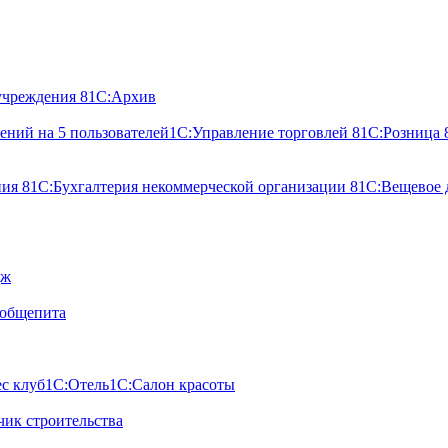
учреждения 8
1С:Архив
ний на 5 пользователей
1С:Управление торговлей 8
1С:Розница 
ния 8
1С:Бухгалтерия некоммерческой организации 8
1С:Вещевое 
дж
 общепита
с клуб
1С:Отель
1С:Салон красоты
ик строительства