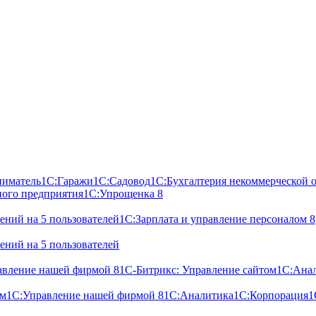
ниматель
1С:Гаражи
1С:Садовод
1С:Бухгалтерия некоммерческой 
ного предприятия
1С:Упрощенка 8
ний на 5 пользователей
1С:Зарплата и управление персоналом 8
ний на 5 пользователей
авление нашей фирмой 8
1С-Битрикс: Управление сайтом
1С:Ана
ом
1С:Управление нашей фирмой 8
1С:Аналитика
1С:Корпорация
1