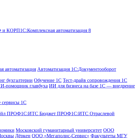
ОФ и КОРП
1С:Комплексная автоматизация 8
я автоматизация
Автоматизация 1С:Документооборот
нг бухгалтерии
Обучение 1С
Тест-драйв сопровождения 1С
И-помощник главбуха
ИИ для бизнеса на базе 1С — внедрение
е сервисы 1С
ейл ПРОФ
1С:ИТС Бюджет ПРОФ
1С:ИТС Отраслевой
номики
Московский гуманитарный университет
ООО
Москвы
Дёркен
ООО «Мегаполис-Сервис»
Факультеты МГУ