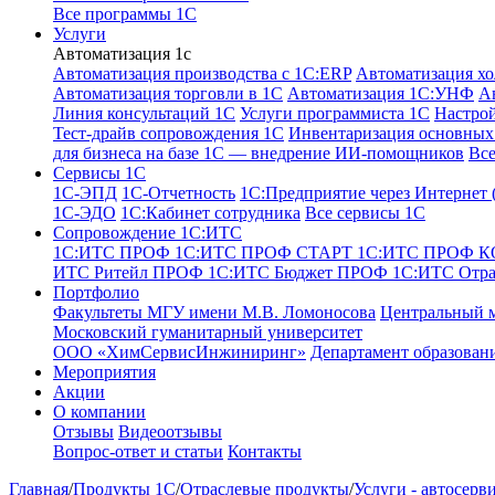
Все программы 1С
Услуги
Автоматизация 1с
Автоматизация производства с 1C:ERP
Автоматизация хо
Автоматизация торговли в 1С
Автоматизация 1С:УНФ
А
Линия консультаций 1С
Услуги программиста 1С
Настро
Тест-драйв сопровождения 1С
Инвентаризация основных 
для бизнеса на базе 1С — внедрение ИИ-помощников
Все
Сервисы 1С
1С-ЭПД
1C-Отчетность
1С:Предприятие через Интернет
1С-ЭДО
1С:Кабинет сотрудника
Все сервисы 1С
Сопровождение 1С:ИТС
1С:ИТС ПРОФ
1С:ИТС ПРОФ СТАРТ
1С:ИТС ПРОФ 
ИТС Ритейл ПРОФ
1С:ИТС Бюджет ПРОФ
1С:ИТС Отр
Портфолио
Факультеты МГУ имени М.В. Ломоносова
Центральный 
Московский гуманитарный университет
ООО «ХимСервисИнжиниринг»
Департамент образован
Мероприятия
Акции
О компании
Отзывы
Видеоотзывы
Вопрос-ответ и статьи
Контакты
Главная
/
Продукты 1С
/
Отраслевые продукты
/
Услуги - автосерв