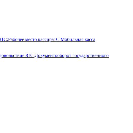
8
1С:Рабочее место кассира
1С:Мобильная касса
довольствие 8
1С:Документооборот государственного