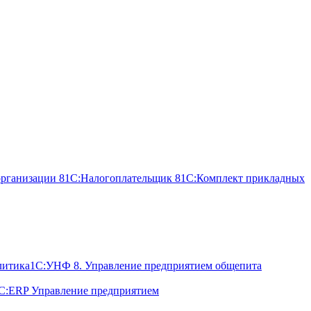
организации 8
1С:Налогоплательщик 8
1С:Комплект прикладных
литика
1С:УНФ 8. Управление предприятием общепита
С:ERP Управление предприятием