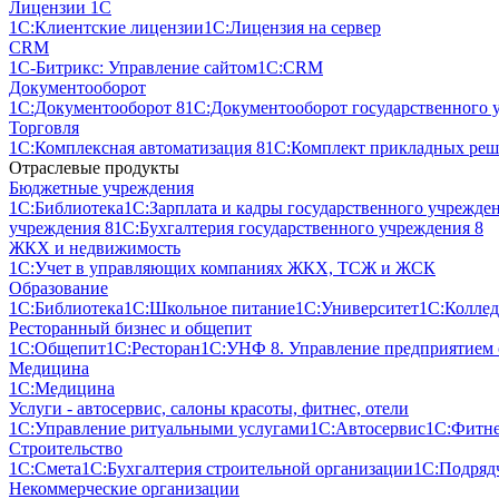
Лицензии 1С
1С:Клиентские лицензии
1С:Лицензия на сервер
CRM
1С-Битрикс: Управление сайтом
1С:CRM
Документооборот
1С:Документооборот 8
1С:Документооборот государственного 
Торговля
1С:Комплексная автоматизация 8
1С:Комплект прикладных реше
Отраслевые продукты
Бюджетные учреждения
1С:Библиотека
1С:Зарплата и кадры государственного учрежде
учреждения 8
1С:Бухгалтерия государственного учреждения 8
ЖКХ и недвижимость
1С:Учет в управляющих компаниях ЖКХ, ТСЖ и ЖСК
Образование
1С:Библиотека
1С:Школьное питание
1С:Университет
1С:Колле
Ресторанный бизнес и общепит
1С:Общепит
1С:Ресторан
1С:УНФ 8. Управление предприятием
Медицина
1С:Медицина
Услуги - автосервис, cалоны красоты, фитнес, отели
1С:Управление ритуальными услугами
1С:Автосервис
1С:Фитне
Строительство
1С:Смета
1С:Бухгалтерия строительной организации
1С:Подрядч
Некоммерческие организации