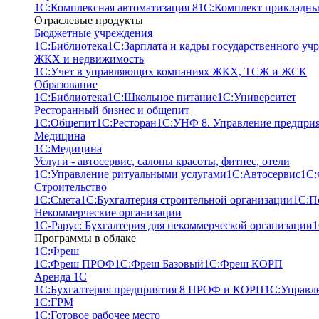
1С:Комплексная автоматизация 8
1С:Комплект прикладны
Отраслевые продукты
Бюджетные учреждения
1С:Библиотека
1С:Зарплата и кадры государственного уч
ЖКХ и недвижимость
1С:Учет в управляющих компаниях ЖКХ, ТСЖ и ЖСК
Образование
1С:Библиотека
1С:Школьное питание
1С:Университет
Ресторанный бизнес и общепит
1С:Общепит
1С:Ресторан
1С:УНФ 8. Управление предпри
Медицина
1С:Медицина
Услуги - автосервис, cалоны красоты, фитнес, отели
1С:Управление ритуальными услугами
1С:Автосервис
1С:
Строительство
1С:Смета
1С:Бухгалтерия строительной организации
1С:П
Некоммерческие организации
1С-Рарус: Бухгалтерия для некоммерческой организации
1
Программы в облаке
1C:Фреш
1C:Фреш ПРОФ
1C:Фреш Базовый
1C:Фреш КОРП
Аренда 1С
1С:Бухгалтерия предприятия 8 ПРОФ и КОРП
1С:Управл
1С:ГРМ
1С:Готовое рабочее место