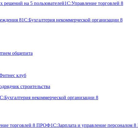
х решений на 5 пользователей
1С:Управление торговлей 8
реждения 8
1С:Бухгалтерия некоммерческой организации 8
ятием общепита
Фитнес клуб
одрядчик строительства
С:Бухгалтерия некоммерческой организации 8
ение торговлей 8 ПРОФ
1С:Зарплата и управление персоналом