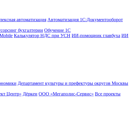
лексная автоматизация
Автоматизация 1С:Документооборот
сорсинг бухгалтерии
Обучение 1С
Mobile
Калькулятор НДС при УСН
ИИ-помощник главбуха
ИИ
ономики
Департамент культуры и префектуры округов Москвы
кт Центр»
Дёркен
ООО «Мегаполис-Сервис»
Все проекты