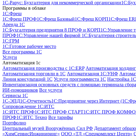
1С-Рарус: Бухгалтерия для некоммерческой организации
1С:Бух
Программы в облаке
1C:Фреш
1C:Фреш ПРОФ
1C:Фреш Базовый
1C:Фреш КОРП
1C:Фреш ER
Аренда 1С
1С:Бухгалтерия предприятия 8 ПРОФ и КОРП
1С:Управление 
ПРОФ
1С:Управление нашей фирмой
1С:Бухгалтерия строител
1С:ГРМ
1С:Готовое рабочее место
Все программы 1С
Услуги
Автоматизация 1с
Автоматизация производства с 1C:ERP
Автоматизация холдинг
Автоматизация торговли в 1С
Автоматизация 1С:УНФ
Автомат
Линия консультаций 1С
Услуги программиста 1С
Настройка 1
Инвентаризация основных средств с помощью терминала сбора
ИИ-помощников
Все услуги
Сервисы 1С
1С-ЭПД
1C-Отчетность
1С:Предприятие через Интернет (1С:Фр
Сопровождение 1С:ИТС
1С:ИТС ПРОФ
1С:ИТС ПРОФ СТАРТ
1С:ИТС ПРОФ КОМФО
ПРОФ
1С:ИТС Техно
Все тарифы
Портфолио
Центральный музей Вооружённых Сил РФ
Департамент образ
«ХимСервисИнжиниринг»
ООО «ТД «Спецкомплект Центр»