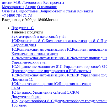
имени М.В. Ломоносова
Все проекты
Мероприятия
Акции
О компании
Отзывы
Видеоотзывы
Вопрос-ответ и статьи
Контакты
+7 (499) 784-71-73
Ежедневно, c 9:00 до 18:00
Москва
Продукты 1С
Типовые продукты
Бухгалтерский и налоговый учёт
1С:Бухгалтерия 8
1С:Комплексная автоматизация 8
1С:Пре
Кадровый учет
1С:Комплексная автоматизация 8
1С:Комплект прикладны
Комплексная автоматизация
1С:Комплексная автоматизация 8
1С:Комплект прикладны
Управленческий учёт
1С:Управление холдингом 8
1С:Управление торговлей 8
1
Производственные предприятия и ERP-системы
1С:Комплексная автоматизация 8
1С:ERP. Управление хо
Лицензии 1С
1С:Клиентские лицензии
1С:Лицензия на сервер
CRM
1С-Битрикс: Управление сайтом
1С:CRM
Документооборот
1С:Документооборот 8
1С:Документооборот государствен
Торговля