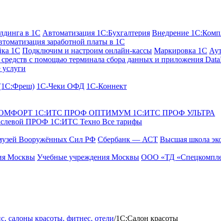
лдинга в 1С
Автоматизация 1С:Бухгалтерия
Внедрение 1С:Комп
втоматизация заработной платы в 1С
йка 1С
Подключим и настроим онлайн-кассы
Маркировка 1С
Аут
средств с помощью терминала сбора данных и приложения Data
 услуги
 (1С:Фреш)
1С-Чеки ОФД
1С‑Коннект
КОМФОРТ
1С:ИТС ПРОФ ОПТИМУМ
1С:ИТС ПРОФ УЛЬТРА
аслевой ПРОФ
1С:ИТС Техно
Все тарифы
музей Вооружённых Сил РФ
Сбербанк — АСТ
Высшая школа эк
ия Москвы
Учебные учреждения Москвы
ООО «ТД «Спецкомпле
ис, cалоны красоты, фитнес, отели
/
1С:Салон красоты