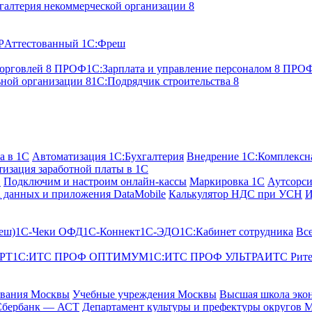
галтерия некоммерческой организации 8
P
Аттестованный 1С:Фреш
торговлей 8 ПРОФ
1С:Зарплата и управление персоналом 8 ПР
ьной организации 8
1С:Подрядчик строительства 8
а в 1С
Автоматизация 1С:Бухгалтерия
Внедрение 1С:Комплексна
изация заработной платы в 1С
С
Подключим и настроим онлайн-кассы
Маркировка 1С
Аутсорси
 данных и приложения DataMobile
Калькулятор НДС при УСН
И
еш)
1С-Чеки ОФД
1С‑Коннект
1С-ЭДО
1С:Кабинет сотрудника
Вс
РТ
1С:ИТС ПРОФ ОПТИМУМ
1С:ИТС ПРОФ УЛЬТРА
ИТС Рит
ования Москвы
Учебные учреждения Москвы
Высшая школа эко
Сбербанк — АСТ
Департамент культуры и префектуры округов 