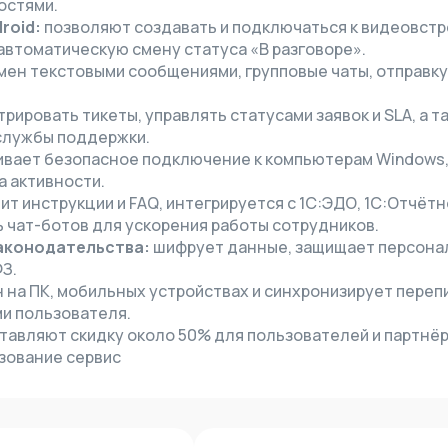
остями.
roid:
позволяют создавать и подключаться к видеовстр
автоматическую смену статуса «В разговоре».
ен текстовыми сообщениями, групповые чаты, отправк
рировать тикеты, управлять статусами заявок и SLA, а т
службы поддержки.
вает безопасное подключение к компьютерам Windows,
а активности.
ит инструкции и FAQ, интегрируется с 1С:ЭДО, 1С:Отчётн
ь чат-ботов для ускорения работы сотрудников.
аконодательства:
шифрует данные, защищает персон
З.
 на ПК, мобильных устройствах и синхронизирует перепи
и пользователя.
авляют скидку около 50% для пользователей и партнёр
ьзование сервис