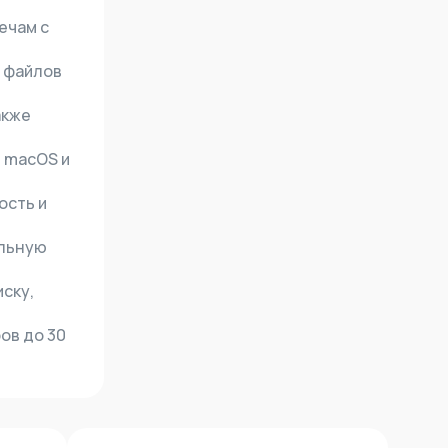
ечам с
у файлов
акже
 macOS и
ость и
альную
ску,
ов до 30