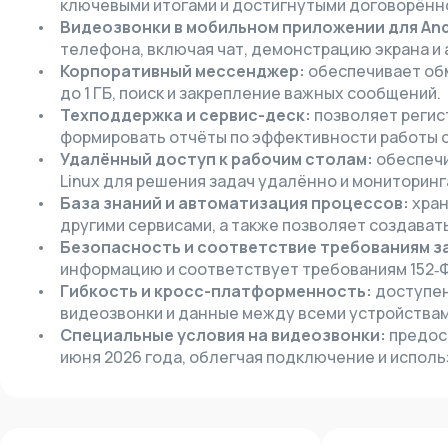
ключевыми итогами и достигнутыми договорённ
Видеозвонки в мобильном приложении для And
телефона, включая чат, демонстрацию экрана и 
Корпоративный мессенджер:
обеспечивает обм
до 1 ГБ, поиск и закрепление важных сообщений.
Техподдержка и сервис-деск:
позволяет регист
формировать отчёты по эффективности работы 
Удалённый доступ к рабочим столам:
обеспечи
Linux для решения задач удалённо и мониторинг
База знаний и автоматизация процессов:
хран
другими сервисами, а также позволяет создават
Безопасность и соответствие требованиям з
информацию и соответствует требованиям 152‑Ф
Гибкость и кросс-платформенность:
доступен
видеозвонки и данные между всеми устройствам
Специальные условия на видеозвонки:
предост
июня 2026 года, облегчая подключение и испол