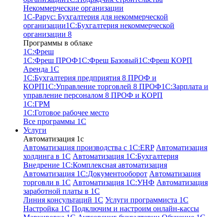
Некоммерческие организации
1С-Рарус: Бухгалтерия для некоммерческой
организации
1С:Бухгалтерия некоммерческой
организации 8
Программы в облаке
1C:Фреш
1C:Фреш ПРОФ
1C:Фреш Базовый
1C:Фреш КОРП
Аренда 1С
1С:Бухгалтерия предприятия 8 ПРОФ и
КОРП
1С:Управление торговлей 8 ПРОФ
1С:Зарплата и
управление персоналом 8 ПРОФ и КОРП
1С:ГРМ
1С:Готовое рабочее место
Все программы 1С
Услуги
Автоматизация 1с
Автоматизация производства с 1C:ERP
Автоматизация
холдинга в 1С
Автоматизация 1С:Бухгалтерия
Внедрение 1С:Комплексная автоматизация
Автоматизация 1С:Документооборот
Автоматизация
торговли в 1С
Автоматизация 1С:УНФ
Автоматизация
заработной платы в 1С
Линия консультаций 1С
Услуги программиста 1С
Настройка 1С
Подключим и настроим онлайн-кассы