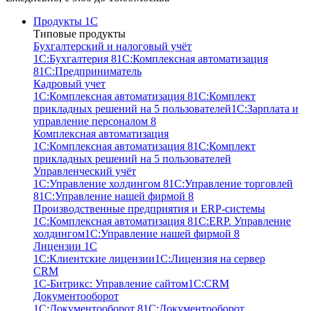
Продукты 1С
Типовые продукты
Бухгалтерский и налоговый учёт
1С:Бухгалтерия 8
1С:Комплексная автоматизация
8
1С:Предприниматель
Кадровый учет
1С:Комплексная автоматизация 8
1С:Комплект
прикладных решений на 5 пользователей
1С:Зарплата и
управление персоналом 8
Комплексная автоматизация
1С:Комплексная автоматизация 8
1С:Комплект
прикладных решений на 5 пользователей
Управленческий учёт
1С:Управление холдингом 8
1С:Управление торговлей
8
1С:Управление нашей фирмой 8
Производственные предприятия и ERP-системы
1С:Комплексная автоматизация 8
1С:ERP. Управление
холдингом
1С:Управление нашей фирмой 8
Лицензии 1С
1С:Клиентские лицензии
1С:Лицензия на сервер
CRM
1С-Битрикс: Управление сайтом
1С:CRM
Документооборот
1С:Документооборот 8
1С:Документооборот