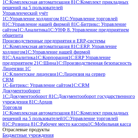
1С:Комплексная автоматизация 8
1С:Комплект прикладных
решений на 5 пользователей
Управленческий учёт
1С:Управление холдингом 8
1С:Управление торговлей
8
1С:Управление нашей фирмой 8
1С-Битрикс: Управление
сайтом
1С:Аналитика
1С:УНФ 8. Управление предприятием
общепита
Производственные предприятия и ERP-системы
1С:Комплексная автоматизация 8
1С:ERP. Управление
холдингом
1С:Управление нашей фирмой
8
1С:Аналитика
1С:Корпорация
1С:ERP Управление
предприятием 2
1С:Шина
1С:Производственная безопасность
Лицензии 1С
1С:Клиентские лицензии
1С:Лицензия на сервер
CRM
1С-Битрикс: Управление сайтом
1С:CRM
Документооборот
1С:Документооборот 8
1С:Документооборот государственного
учреждения 8
1С:Архив
Торговля
1С:Комплексная автоматизация 8
1С:Комплект прикладных
решений на 5 пользователей
1С:Управление торговлей
8
1С:Розница 8
1С:Рабочее место кассира
1С:Мобильная касса
Отраслевые продукты
Бюджетные учреждения