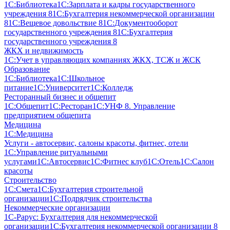
1С:Библиотека
1С:Зарплата и кадры государственного
учреждения 8
1С:Бухгалтерия некоммерческой организации
8
1С:Вещевое довольствие 8
1С:Документооборот
государственного учреждения 8
1С:Бухгалтерия
государственного учреждения 8
ЖКХ и недвижимость
1С:Учет в управляющих компаниях ЖКХ, ТСЖ и ЖСК
Образование
1С:Библиотека
1С:Школьное
питание
1С:Университет
1С:Колледж
Ресторанный бизнес и общепит
1С:Общепит
1С:Ресторан
1С:УНФ 8. Управление
предприятием общепита
Медицина
1С:Медицина
Услуги - автосервис, cалоны красоты, фитнес, отели
1С:Управление ритуальными
услугами
1С:Автосервис
1С:Фитнес клуб
1С:Отель
1С:Салон
красоты
Строительство
1С:Смета
1С:Бухгалтерия строительной
организации
1С:Подрядчик строительства
Некоммерческие организации
1С-Рарус: Бухгалтерия для некоммерческой
организации
1С:Бухгалтерия некоммерческой организации 8