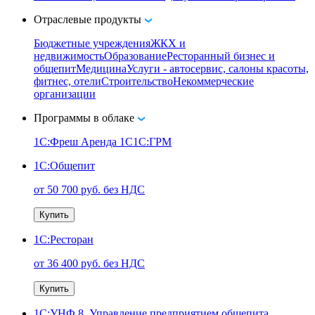
Отраслевые продукты
Бюджетные учреждения
ЖКХ и
недвижимость
Образование
Ресторанный бизнес и
общепит
Медицина
Услуги - автосервис, cалоны красоты,
фитнес, отели
Строительство
Некоммерческие
организации
Программы в облаке
1C:Фреш
Аренда 1С
1С:ГРМ
1С:Общепит
от 50 700 руб. без НДС
Купить
1С:Ресторан
от 36 400 руб. без НДС
Купить
1С:УНФ 8. Управление предприятием общепита