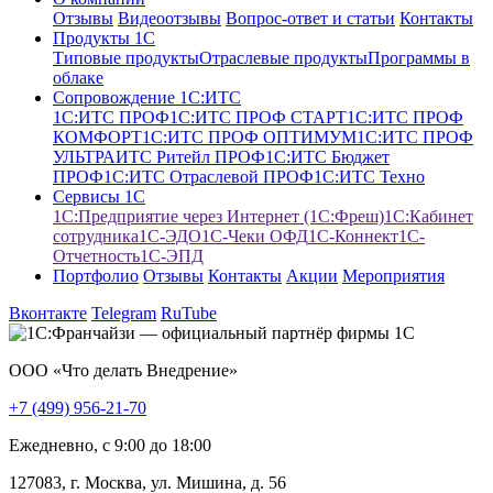
Отзывы
Видеоотзывы
Вопрос-ответ и статьи
Контакты
Продукты 1С
Типовые продукты
Отраслевые продукты
Программы в
облаке
Сопровождение 1С:ИТС
1С:ИТС ПРОФ
1С:ИТС ПРОФ СТАРТ
1С:ИТС ПРОФ
КОМФОРТ
1С:ИТС ПРОФ ОПТИМУМ
1С:ИТС ПРОФ
УЛЬТРА
ИТС Ритейл ПРОФ
1С:ИТС Бюджет
ПРОФ
1С:ИТС Отраслевой ПРОФ
1С:ИТС Техно
Сервисы 1С
1С:Предприятие через Интернет (1С:Фреш)
1С:Кабинет
сотрудника
1С-ЭДО
1С-Чеки ОФД
1С‑Коннект
1C-
Отчетность
1С-ЭПД
Портфолио
Отзывы
Контакты
Акции
Мероприятия
Вконтакте
Telegram
RuTube
ООО «Что делать Внедрение»
+7 (499) 956-21-70
Ежедневно, c 9:00 до 18:00
127083, г. Москва, ул. Мишина, д. 56