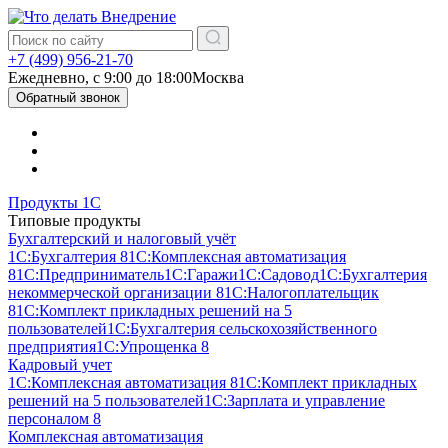
+7 (499) 956-21-70
Ежедневно, c 9:00 до 18:00
Москва
Обратный звонок
Продукты 1С
Типовые продукты
Бухгалтерский и налоговый учёт
1С:Бухгалтерия 8
1С:Комплексная автоматизация
8
1С:Предприниматель
1С:Гаражи
1С:Садовод
1С:Бухгалтерия
некоммерческой организации 8
1С:Налогоплательщик
8
1С:Комплект прикладных решений на 5
пользователей
1С:Бухгалтерия сельскохозяйственного
предприятия
1С:Упрощенка 8
Кадровый учет
1С:Комплексная автоматизация 8
1С:Комплект прикладных
решений на 5 пользователей
1С:Зарплата и управление
персоналом 8
Комплексная автоматизация