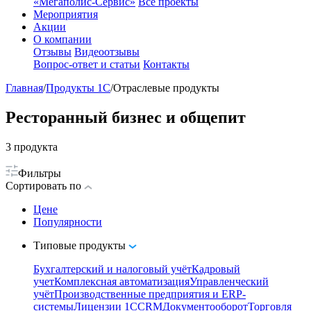
«Мегаполис-Сервис»
Все проекты
Мероприятия
Акции
О компании
Отзывы
Видеоотзывы
Вопрос-ответ и статьи
Контакты
Главная
/
Продукты 1С
/
Отраслевые продукты
Ресторанный бизнес и общепит
3
продукта
Фильтры
Сортировать по
Цене
Популярности
Типовые продукты
Бухгалтерский и налоговый учёт
Кадровый
учет
Комплексная автоматизация
Управленческий
учёт
Производственные предприятия и ERP-
системы
Лицензии 1С
CRM
Документооборот
Торговля