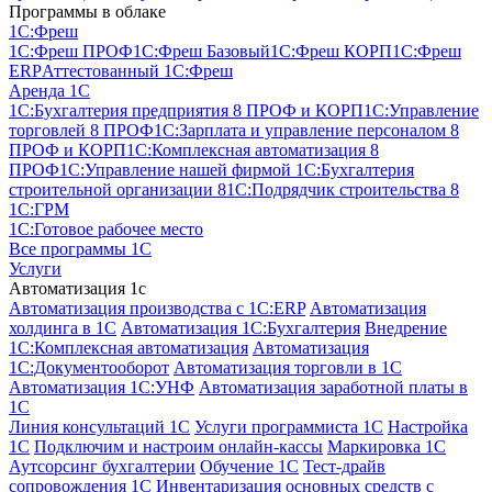
Программы в облаке
1C:Фреш
1C:Фреш ПРОФ
1C:Фреш Базовый
1C:Фреш КОРП
1C:Фреш
ERP
Аттестованный 1С:Фреш
Аренда 1С
1С:Бухгалтерия предприятия 8 ПРОФ и КОРП
1С:Управление
торговлей 8 ПРОФ
1С:Зарплата и управление персоналом 8
ПРОФ и КОРП
1С:Комплексная автоматизация 8
ПРОФ
1С:Управление нашей фирмой
1С:Бухгалтерия
строительной организации 8
1С:Подрядчик строительства 8
1С:ГРМ
1С:Готовое рабочее место
Все программы 1С
Услуги
Автоматизация 1с
Автоматизация производства с 1C:ERP
Автоматизация
холдинга в 1С
Автоматизация 1С:Бухгалтерия
Внедрение
1С:Комплексная автоматизация
Автоматизация
1С:Документооборот
Автоматизация торговли в 1С
Автоматизация 1С:УНФ
Автоматизация заработной платы в
1С
Линия консультаций 1С
Услуги программиста 1С
Настройка
1С
Подключим и настроим онлайн-кассы
Маркировка 1С
Аутсорсинг бухгалтерии
Обучение 1С
Тест-драйв
сопровождения 1С
Инвентаризация основных средств с