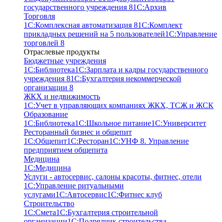
государственного учреждения 8
1С:Архив
Торговля
1С:Комплексная автоматизация 8
1С:Комплект
прикладных решений на 5 пользователей
1С:Управление
торговлей 8
Отраслевые продукты
Бюджетные учреждения
1С:Библиотека
1С:Зарплата и кадры государственного
учреждения 8
1С:Бухгалтерия некоммерческой
организации 8
ЖКХ и недвижимость
1С:Учет в управляющих компаниях ЖКХ, ТСЖ и ЖСК
Образование
1С:Библиотека
1С:Школьное питание
1С:Университет
Ресторанный бизнес и общепит
1С:Общепит
1С:Ресторан
1С:УНФ 8. Управление
предприятием общепита
Медицина
1С:Медицина
Услуги - автосервис, cалоны красоты, фитнес, отели
1С:Управление ритуальными
услугами
1С:Автосервис
1С:Фитнес клуб
Строительство
1С:Смета
1С:Бухгалтерия строительной
организации
1С:Подрядчик строительства