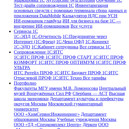
Маркировка 1С
Аутсорсинг бухгалтерии
Обучение 1С
Тест-драйв сопровождения 1С
Инвентаризация
основных средств с помощью терминала сбора данных и
приложения DataMobile
Калькулятор НДС при УСН
ИИ-помощник главбуха
ИИ для бизнеса на базе 1С —
внедрение ИИ-помощников
Все услуги
Сервисы 1С
1С-ЭПД
1C-Отчетность
1С:Предприятие через
Интернет (1С:Фреш)
1С-Чеки ОФД
1С‑Коннект
1С-ЭДО
1С:Кабинет сотрудника
Все сервисы 1С
Сопровождение 1С:ИТС
1С:ИТС ПРОФ
1С:ИТС ПРОФ СТАРТ
1С:ИТС ПРОФ
КОМФОРТ
1С:ИТС ПРОФ ОПТИМУМ
1С:ИТС ПРОФ
УЛЬТРА
ИТС Ритейл ПРОФ
1С:ИТС Бюджет ПРОФ
1С:ИТС
Отраслевой ПРОФ
1С:ИТС Техно
Все тарифы
Портфолио
Факультеты МГУ имени М.В. Ломоносова
Центральный
музей Вооружённых Сил РФ
Сбербанк — АСТ
Высшая
школа экономики
Департамент культуры и префектуры
округов Москвы
Московский гуманитарный
университет
ООО «ХимСервисИнжиниринг»
Департамент
образования Москвы
Учебные учреждения Москвы
ООО «ТД «Спецкомплект Центр»
Дёркен
ООО