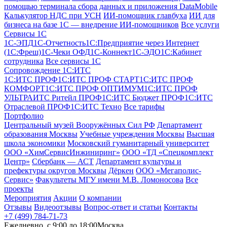
помощью терминала сбора данных и приложения DataMobile
Калькулятор НДС при УСН
ИИ-помощник главбуха
ИИ для
бизнеса на базе 1С — внедрение ИИ-помощников
Все услуги
Сервисы 1С
1С-ЭПД
1C-Отчетность
1С:Предприятие через Интернет
(1С:Фреш)
1С-Чеки ОФД
1С‑Коннект
1С-ЭДО
1С:Кабинет
сотрудника
Все сервисы 1С
Сопровождение 1С:ИТС
1С:ИТС ПРОФ
1С:ИТС ПРОФ СТАРТ
1С:ИТС ПРОФ
КОМФОРТ
1С:ИТС ПРОФ ОПТИМУМ
1С:ИТС ПРОФ
УЛЬТРА
ИТС Ритейл ПРОФ
1С:ИТС Бюджет ПРОФ
1С:ИТС
Отраслевой ПРОФ
1С:ИТС Техно
Все тарифы
Портфолио
Центральный музей Вооружённых Сил РФ
Департамент
образования Москвы
Учебные учреждения Москвы
Высшая
школа экономики
Московский гуманитарный университет
ООО «ХимСервисИнжиниринг»
ООО «ТД «Спецкомплект
Центр»
Сбербанк — АСТ
Департамент культуры и
префектуры округов Москвы
Дёркен
ООО «Мегаполис-
Сервис»
Факультеты МГУ имени М.В. Ломоносова
Все
проекты
Мероприятия
Акции
О компании
Отзывы
Видеоотзывы
Вопрос-ответ и статьи
Контакты
+7 (499) 784-71-73
Ежедневно, c 9:00 до 18:00
Москва