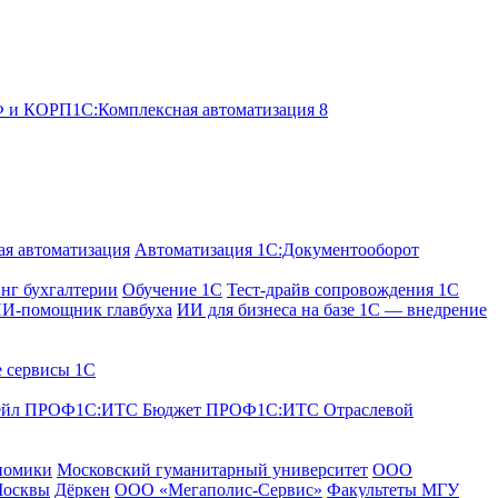
ОФ и КОРП
1С:Комплексная автоматизация 8
я автоматизация
Автоматизация 1С:Документооборот
нг бухгалтерии
Обучение 1С
Тест-драйв сопровождения 1С
И-помощник главбуха
ИИ для бизнеса на базе 1С — внедрение
е сервисы 1С
ейл ПРОФ
1С:ИТС Бюджет ПРОФ
1С:ИТС Отраслевой
номики
Московский гуманитарный университет
ООО
Москвы
Дёркен
ООО «Мегаполис-Сервис»
Факультеты МГУ