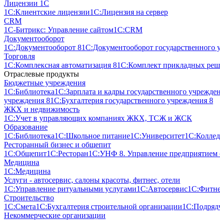
Лицензии 1С
1С:Клиентские лицензии
1С:Лицензия на сервер
CRM
1С-Битрикс: Управление сайтом
1С:CRM
Документооборот
1С:Документооборот 8
1С:Документооборот государственного 
Торговля
1С:Комплексная автоматизация 8
1С:Комплект прикладных реше
Отраслевые продукты
Бюджетные учреждения
1С:Библиотека
1С:Зарплата и кадры государственного учрежде
учреждения 8
1С:Бухгалтерия государственного учреждения 8
ЖКХ и недвижимость
1С:Учет в управляющих компаниях ЖКХ, ТСЖ и ЖСК
Образование
1С:Библиотека
1С:Школьное питание
1С:Университет
1С:Колле
Ресторанный бизнес и общепит
1С:Общепит
1С:Ресторан
1С:УНФ 8. Управление предприятием
Медицина
1С:Медицина
Услуги - автосервис, cалоны красоты, фитнес, отели
1С:Управление ритуальными услугами
1С:Автосервис
1С:Фитне
Строительство
1С:Смета
1С:Бухгалтерия строительной организации
1С:Подрядч
Некоммерческие организации