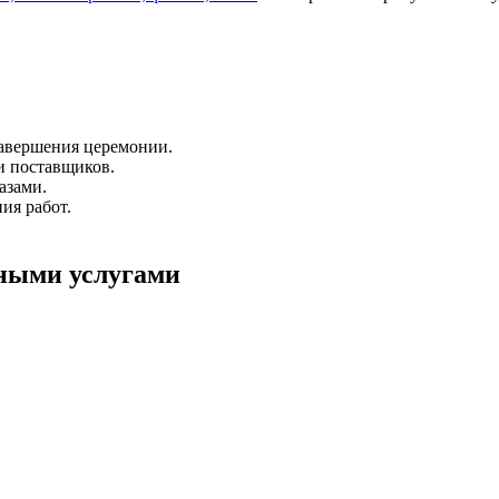
 завершения церемонии.
и поставщиков.
азами.
ия работ.
ными услугами