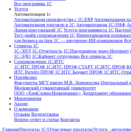
Все программы 1С
Услуги
Автоматизация 1с
Автоматизация производства с 1C:ERP
Автоматизация хо
Автоматизация торговли в 1С
Автоматизация 1С:УНФ
А
Линия консультаций 1С
Услуги программиста 1С
Настро
Тест-драйв сопровождения 1С
Инвентаризация основных 
для бизнеса на базе 1С — внедрение ИИ-помощников
Все
Сервисы 1С
1С-ЭПД
1C-Отчетность
1С:Предприятие через Интернет
1С-ЭДО
1С:Кабинет сотрудника
Все сервисы 1С
Сопровождение 1С:ИТС
1С:ИТС ПРОФ
1С:ИТС ПРОФ СТАРТ
1С:ИТС ПРОФ 
ИТС Ритейл ПРОФ
1С:ИТС Бюджет ПРОФ
1С:ИТС Отр
Портфолио
Факультеты МГУ имени М.В. Ломоносова
Центральный 
Московский гуманитарный университет
ООО «ХимСервисИнжиниринг»
Департамент образован
Мероприятия
Акции
О компании
Отзывы
Видеоотзывы
Вопрос-ответ и статьи
Контакты
Главная
/
Продукты 1С
/
Отраслевые продукты
/
Услуги - автосерв