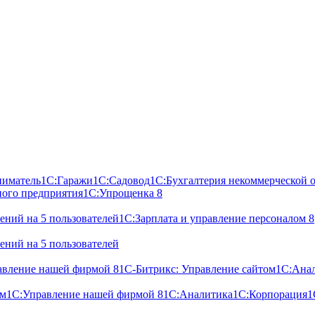
ниматель
1С:Гаражи
1С:Садовод
1С:Бухгалтерия некоммерческой 
ного предприятия
1С:Упрощенка 8
ний на 5 пользователей
1С:Зарплата и управление персоналом 8
ний на 5 пользователей
авление нашей фирмой 8
1С-Битрикс: Управление сайтом
1С:Ана
ом
1С:Управление нашей фирмой 8
1С:Аналитика
1С:Корпорация
1