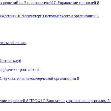
х решений на 5 пользователей
1С:Управление торговлей 8
реждения 8
1С:Бухгалтерия некоммерческой организации 8
ятием общепита
Фитнес клуб
одрядчик строительства
С:Бухгалтерия некоммерческой организации 8
ение торговлей 8 ПРОФ
1С:Зарплата и управление персоналом