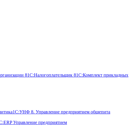
организации 8
1С:Налогоплательщик 8
1С:Комплект прикладных
литика
1С:УНФ 8. Управление предприятием общепита
С:ERP Управление предприятием