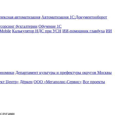
лексная автоматизация
Автоматизация 1С:Документооборот
сорсинг бухгалтерии
Обучение 1С
Mobile
Калькулятор НДС при УСН
ИИ-помощник главбуха
ИИ
ономики
Департамент культуры и префектуры округов Москвы
кт Центр»
Дёркен
ООО «Мегаполис-Сервис»
Все проекты
услугами