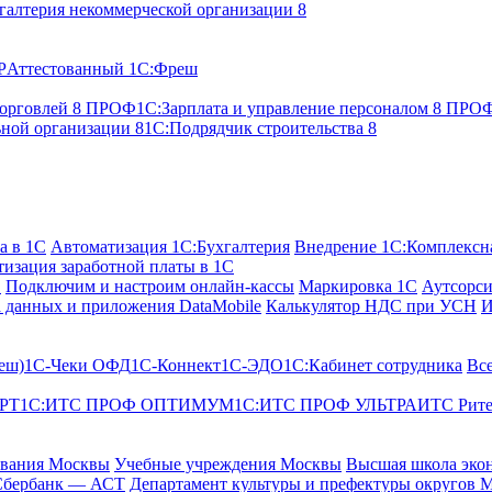
галтерия некоммерческой организации 8
P
Аттестованный 1С:Фреш
торговлей 8 ПРОФ
1С:Зарплата и управление персоналом 8 ПР
ьной организации 8
1С:Подрядчик строительства 8
а в 1С
Автоматизация 1С:Бухгалтерия
Внедрение 1С:Комплексна
изация заработной платы в 1С
С
Подключим и настроим онлайн-кассы
Маркировка 1С
Аутсорси
 данных и приложения DataMobile
Калькулятор НДС при УСН
И
еш)
1С-Чеки ОФД
1С‑Коннект
1С-ЭДО
1С:Кабинет сотрудника
Вс
РТ
1С:ИТС ПРОФ ОПТИМУМ
1С:ИТС ПРОФ УЛЬТРА
ИТС Рит
ования Москвы
Учебные учреждения Москвы
Высшая школа эко
Сбербанк — АСТ
Департамент культуры и префектуры округов 