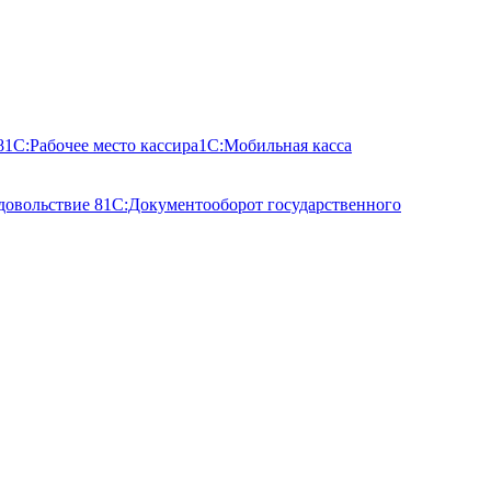
8
1С:Рабочее место кассира
1С:Мобильная касса
довольствие 8
1С:Документооборот государственного