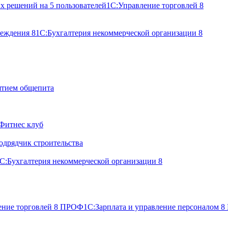
х решений на 5 пользователей
1С:Управление торговлей 8
реждения 8
1С:Бухгалтерия некоммерческой организации 8
ятием общепита
Фитнес клуб
одрядчик строительства
С:Бухгалтерия некоммерческой организации 8
ение торговлей 8 ПРОФ
1С:Зарплата и управление персоналом