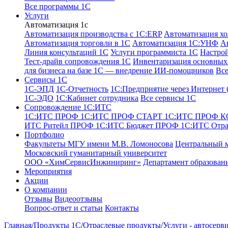
Все программы 1С
Услуги
Автоматизация 1с
Автоматизация производства с 1C:ERP
Автоматизация хо
Автоматизация торговли в 1С
Автоматизация 1С:УНФ
А
Линия консультаций 1С
Услуги программиста 1С
Настро
Тест-драйв сопровождения 1С
Инвентаризация основных 
для бизнеса на базе 1С — внедрение ИИ-помощников
Все
Сервисы 1С
1С-ЭПД
1C-Отчетность
1С:Предприятие через Интернет
1С-ЭДО
1С:Кабинет сотрудника
Все сервисы 1С
Сопровождение 1С:ИТС
1С:ИТС ПРОФ
1С:ИТС ПРОФ СТАРТ
1С:ИТС ПРОФ 
ИТС Ритейл ПРОФ
1С:ИТС Бюджет ПРОФ
1С:ИТС Отр
Портфолио
Факультеты МГУ имени М.В. Ломоносова
Центральный 
Московский гуманитарный университет
ООО «ХимСервисИнжиниринг»
Департамент образован
Мероприятия
Акции
О компании
Отзывы
Видеоотзывы
Вопрос-ответ и статьи
Контакты
Главная
/
Продукты 1С
/
Отраслевые продукты
/
Услуги - автосерв