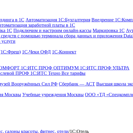
лдинга в 1С
Автоматизация 1С:Бухгалтерия
Внедрение 1С:Комп
втоматизация заработной платы в 1С
йка 1С
Подключим и настроим онлайн-кассы
Маркировка 1С
Аут
средств с помощью терминала сбора данных и приложения Data
 услуги
 (1С:Фреш)
1С-Чеки ОФД
1С‑Коннект
КОМФОРТ
1С:ИТС ПРОФ ОПТИМУМ
1С:ИТС ПРОФ УЛЬТРА
аслевой ПРОФ
1С:ИТС Техно
Все тарифы
музей Вооружённых Сил РФ
Сбербанк — АСТ
Высшая школа эк
ия Москвы
Учебные учреждения Москвы
ООО «ТД «Спецкомпле
ис, cалоны красоты, фитнес, отели
/
1С:Отель