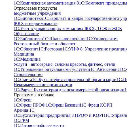
1С:Комплексная автоматизация 8
1С:Комплект прикладны
Отраслевые продукты
Бюджетные учреждения
1С:Библиотека
1С:Зарплата и кадры государственного уч
ЖКХ и недвижимость
1С:Учет в управляющих компаниях ЖКХ, ТСЖ и ЖСК
Образование
1С:Библиотека
1С:Школьное питание
1С:Университет
Ресторанный бизнес и общепит
1С:Общепит
1С:Ресторан
1С:УНФ 8. Управление предпри
Медицина
1С:Медицина
Услуги - автосервис, cалоны красоты, фитнес, отели
1С:Управление ритуальными услугами
1С:Автосервис
1С:
Строительство
1С:Смета
1С:Бухгалтерия строительной организации
1С:П
Некоммерческие организации
1С-Рарус: Бухгалтерия для некоммерческой организации
1
Программы в облаке
1C:Фреш
1C:Фреш ПРОФ
1C:Фреш Базовый
1C:Фреш КОРП
Аренда 1С
1С:Бухгалтерия предприятия 8 ПРОФ и КОРП
1С:Управл
1С:ГРМ
1С:Готовое рабочее место