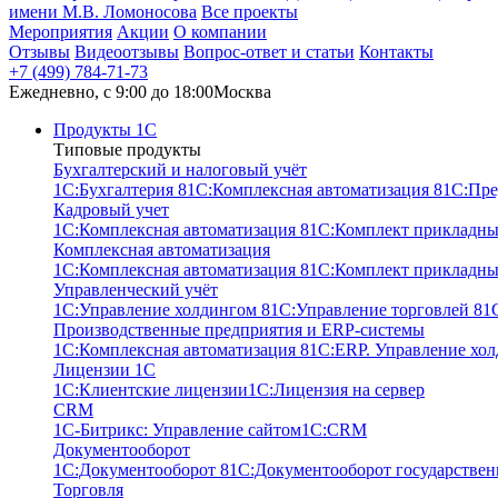
имени М.В. Ломоносова
Все проекты
Мероприятия
Акции
О компании
Отзывы
Видеоотзывы
Вопрос-ответ и статьи
Контакты
+7 (499) 784-71-73
Ежедневно, c 9:00 до 18:00
Москва
Продукты 1С
Типовые продукты
Бухгалтерский и налоговый учёт
1С:Бухгалтерия 8
1С:Комплексная автоматизация 8
1С:Пре
Кадровый учет
1С:Комплексная автоматизация 8
1С:Комплект прикладны
Комплексная автоматизация
1С:Комплексная автоматизация 8
1С:Комплект прикладны
Управленческий учёт
1С:Управление холдингом 8
1С:Управление торговлей 8
1
Производственные предприятия и ERP-системы
1С:Комплексная автоматизация 8
1С:ERP. Управление хо
Лицензии 1С
1С:Клиентские лицензии
1С:Лицензия на сервер
CRM
1С-Битрикс: Управление сайтом
1С:CRM
Документооборот
1С:Документооборот 8
1С:Документооборот государствен
Торговля