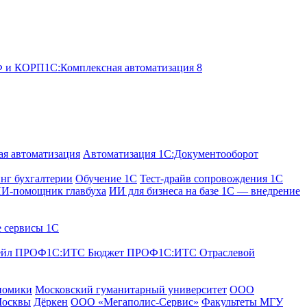
ОФ и КОРП
1С:Комплексная автоматизация 8
я автоматизация
Автоматизация 1С:Документооборот
нг бухгалтерии
Обучение 1С
Тест-драйв сопровождения 1С
И-помощник главбуха
ИИ для бизнеса на базе 1С — внедрение
е сервисы 1С
ейл ПРОФ
1С:ИТС Бюджет ПРОФ
1С:ИТС Отраслевой
номики
Московский гуманитарный университет
ООО
Москвы
Дёркен
ООО «Мегаполис-Сервис»
Факультеты МГУ