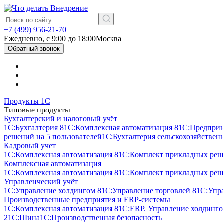
+7 (499) 956-21-70
Ежедневно, c 9:00 до 18:00
Москва
Обратный звонок
Продукты 1С
Типовые продукты
Бухгалтерский и налоговый учёт
1С:Бухгалтерия 8
1С:Комплексная автоматизация 8
1С:Предпри
решений на 5 пользователей
1С:Бухгалтерия сельскохозяйствен
Кадровый учет
1С:Комплексная автоматизация 8
1С:Комплект прикладных реше
Комплексная автоматизация
1С:Комплексная автоматизация 8
1С:Комплект прикладных реше
Управленческий учёт
1С:Управление холдингом 8
1С:Управление торговлей 8
1С:Упр
Производственные предприятия и ERP-системы
1С:Комплексная автоматизация 8
1С:ERP. Управление холдинг
2
1С:Шина
1С:Производственная безопасность