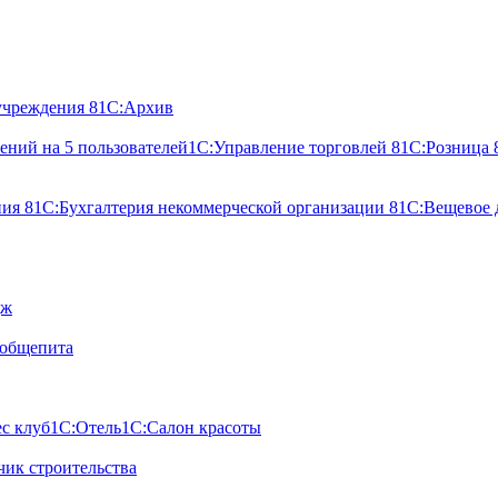
учреждения 8
1С:Архив
ний на 5 пользователей
1С:Управление торговлей 8
1С:Розница 
ния 8
1С:Бухгалтерия некоммерческой организации 8
1С:Вещевое 
дж
 общепита
с клуб
1С:Отель
1С:Салон красоты
ик строительства