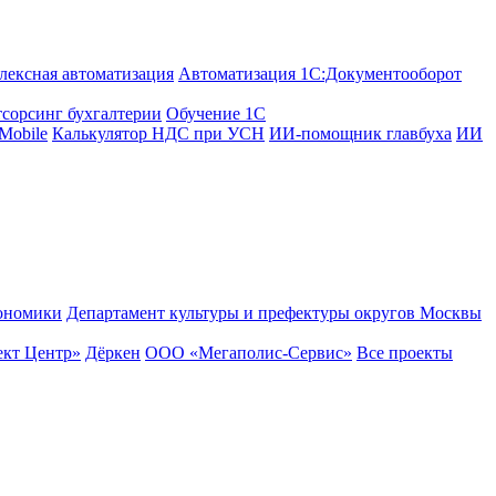
лексная автоматизация
Автоматизация 1С:Документооборот
сорсинг бухгалтерии
Обучение 1С
Mobile
Калькулятор НДС при УСН
ИИ-помощник главбуха
ИИ
ономики
Департамент культуры и префектуры округов Москвы
кт Центр»
Дёркен
ООО «Мегаполис-Сервис»
Все проекты