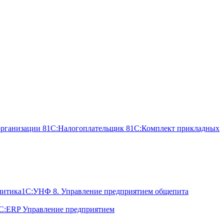
организации 8
1С:Налогоплательщик 8
1С:Комплект прикладных
литика
1С:УНФ 8. Управление предприятием общепита
С:ERP Управление предприятием