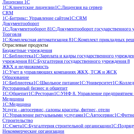
Лицензии 1С
1С:Клиентские лицензии
1С:Лицензия на сервер
CRM
1С-Битрикс: Управление сайтом
1С:CRM
Документооборот
1С:Документооборот 8
1С:Документооборот государственного 
Торговля
1С:Комплексная автоматизация 8
1С:Комплект прикладных реше
Отраслевые продукты
Бюджетные учреждения
1С:Библиотека
1С:Зарплата и кадры государственного учрежде
учреждения 8
1С:Бухгалтерия государственного учреждения 8
ЖКХ и недвижимость
1С:Учет в управляющих компаниях ЖКХ, ТСЖ и ЖСК
Образование
1С:Библиотека
1С:Школьное питание
1С:Университет
1С:Колле
Ресторанный бизнес и общепит
1С:Общепит
1С:Ресторан
1С:УНФ 8. Управление предприятием
Медицина
1С:Медицина
Услуги - автосервис, cалоны красоты, фитнес, отели
1С:Управление ритуальными услугами
1С:Автосервис
1С:Фитне
Строительство
1С:Смета
1С:Бухгалтерия строительной организации
1С:Подрядч
Некоммерческие организации