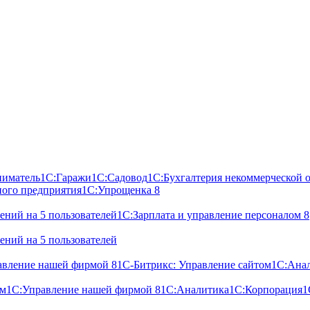
ниматель
1С:Гаражи
1С:Садовод
1С:Бухгалтерия некоммерческой 
ного предприятия
1С:Упрощенка 8
ний на 5 пользователей
1С:Зарплата и управление персоналом 8
ний на 5 пользователей
авление нашей фирмой 8
1С-Битрикс: Управление сайтом
1С:Ана
ом
1С:Управление нашей фирмой 8
1С:Аналитика
1С:Корпорация
1