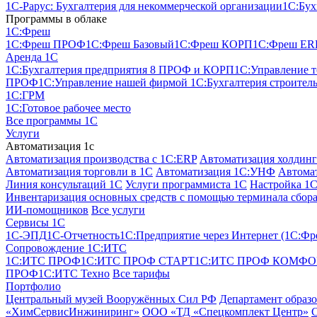
1С-Рарус: Бухгалтерия для некоммерческой организации
1С:Бух
Программы в облаке
1C:Фреш
1C:Фреш ПРОФ
1C:Фреш Базовый
1C:Фреш КОРП
1C:Фреш ER
Аренда 1С
1С:Бухгалтерия предприятия 8 ПРОФ и КОРП
1С:Управление 
ПРОФ
1С:Управление нашей фирмой
1С:Бухгалтерия строител
1С:ГРМ
1С:Готовое рабочее место
Все программы 1С
Услуги
Автоматизация 1с
Автоматизация производства с 1C:ERP
Автоматизация холдинг
Автоматизация торговли в 1С
Автоматизация 1С:УНФ
Автомат
Линия консультаций 1С
Услуги программиста 1С
Настройка 1
Инвентаризация основных средств с помощью терминала сбора
ИИ-помощников
Все услуги
Сервисы 1С
1С-ЭПД
1C-Отчетность
1С:Предприятие через Интернет (1С:Фр
Сопровождение 1С:ИТС
1С:ИТС ПРОФ
1С:ИТС ПРОФ СТАРТ
1С:ИТС ПРОФ КОМФО
ПРОФ
1С:ИТС Техно
Все тарифы
Портфолио
Центральный музей Вооружённых Сил РФ
Департамент образ
«ХимСервисИнжиниринг»
ООО «ТД «Спецкомплект Центр»