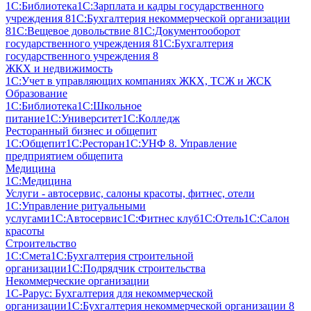
1С:Библиотека
1С:Зарплата и кадры государственного
учреждения 8
1С:Бухгалтерия некоммерческой организации
8
1С:Вещевое довольствие 8
1С:Документооборот
государственного учреждения 8
1С:Бухгалтерия
государственного учреждения 8
ЖКХ и недвижимость
1С:Учет в управляющих компаниях ЖКХ, ТСЖ и ЖСК
Образование
1С:Библиотека
1С:Школьное
питание
1С:Университет
1С:Колледж
Ресторанный бизнес и общепит
1С:Общепит
1С:Ресторан
1С:УНФ 8. Управление
предприятием общепита
Медицина
1С:Медицина
Услуги - автосервис, cалоны красоты, фитнес, отели
1С:Управление ритуальными
услугами
1С:Автосервис
1С:Фитнес клуб
1С:Отель
1С:Салон
красоты
Строительство
1С:Смета
1С:Бухгалтерия строительной
организации
1С:Подрядчик строительства
Некоммерческие организации
1С-Рарус: Бухгалтерия для некоммерческой
организации
1С:Бухгалтерия некоммерческой организации 8