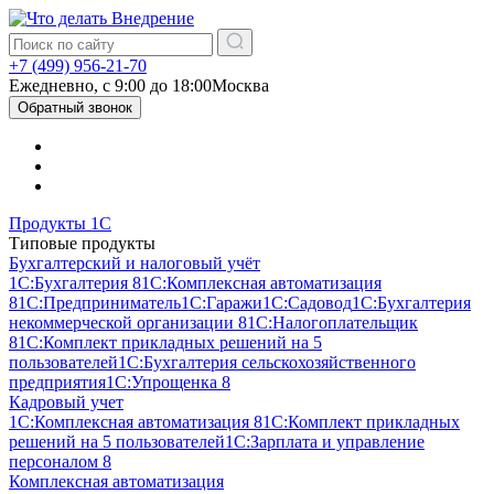
+7 (499) 956-21-70
Ежедневно, c 9:00 до 18:00
Москва
Обратный звонок
Продукты 1С
Типовые продукты
Бухгалтерский и налоговый учёт
1С:Бухгалтерия 8
1С:Комплексная автоматизация
8
1С:Предприниматель
1С:Гаражи
1С:Садовод
1С:Бухгалтерия
некоммерческой организации 8
1С:Налогоплательщик
8
1С:Комплект прикладных решений на 5
пользователей
1С:Бухгалтерия сельскохозяйственного
предприятия
1С:Упрощенка 8
Кадровый учет
1С:Комплексная автоматизация 8
1С:Комплект прикладных
решений на 5 пользователей
1С:Зарплата и управление
персоналом 8
Комплексная автоматизация