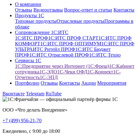
О компании
Отзывы
Видеоотзывы
Вопрос-ответ и статьи
Контакты
Продукты 1С
Типовые продукты
Отраслевые продукты
Программы в
облаке
Сопровождение 1С:ИТС
1С:ИТС ПРОФ
1С:ИТС ПРОФ СТАРТ
1С:ИТС ПРОФ
КОМФОРТ
1С:ИТС ПРОФ ОПТИМУМ
1С:ИТС ПРОФ
УЛЬТРА
ИТС Ритейл ПРОФ
1С:ИТС Бюджет
ПРОФ
1С:ИТС Отраслевой ПРОФ
1С:ИТС Техно
Сервисы 1С
1С:Предприятие через Интернет (1С:Фреш)
1С:Кабинет
сотрудника
1С-ЭДО
1С-Чеки ОФД
1С‑Коннект
1C-
Отчетность
1С-ЭПД
Портфолио
Отзывы
Контакты
Акции
Мероприятия
Вконтакте
Telegram
RuTube
ООО «Что делать Внедрение»
+7 (499) 956-21-70
Ежедневно, c 9:00 до 18:00