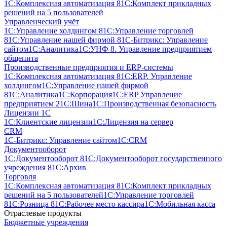
1С:Комплексная автоматизация 8
1С:Комплект прикладных
решений на 5 пользователей
Управленческий учёт
1С:Управление холдингом 8
1С:Управление торговлей
8
1С:Управление нашей фирмой 8
1С-Битрикс: Управление
сайтом
1С:Аналитика
1С:УНФ 8. Управление предприятием
общепита
Производственные предприятия и ERP-системы
1С:Комплексная автоматизация 8
1С:ERP. Управление
холдингом
1С:Управление нашей фирмой
8
1С:Аналитика
1С:Корпорация
1С:ERP Управление
предприятием 2
1С:Шина
1С:Производственная безопасность
Лицензии 1С
1С:Клиентские лицензии
1С:Лицензия на сервер
CRM
1С-Битрикс: Управление сайтом
1С:CRM
Документооборот
1С:Документооборот 8
1С:Документооборот государственного
учреждения 8
1С:Архив
Торговля
1С:Комплексная автоматизация 8
1С:Комплект прикладных
решений на 5 пользователей
1С:Управление торговлей
8
1С:Розница 8
1С:Рабочее место кассира
1С:Мобильная касса
Отраслевые продукты
Бюджетные учреждения