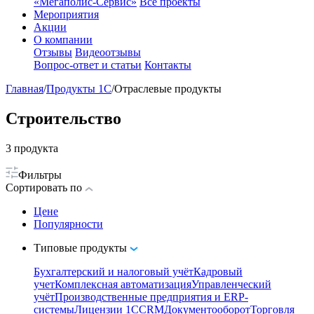
«Мегаполис-Сервис»
Все проекты
Мероприятия
Акции
О компании
Отзывы
Видеоотзывы
Вопрос-ответ и статьи
Контакты
Главная
/
Продукты 1С
/
Отраслевые продукты
Строительство
3
продукта
Фильтры
Сортировать по
Цене
Популярности
Типовые продукты
Бухгалтерский и налоговый учёт
Кадровый
учет
Комплексная автоматизация
Управленческий
учёт
Производственные предприятия и ERP-
системы
Лицензии 1С
CRM
Документооборот
Торговля