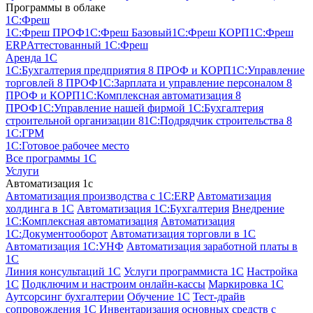
Программы в облаке
1C:Фреш
1C:Фреш ПРОФ
1C:Фреш Базовый
1C:Фреш КОРП
1C:Фреш
ERP
Аттестованный 1С:Фреш
Аренда 1С
1С:Бухгалтерия предприятия 8 ПРОФ и КОРП
1С:Управление
торговлей 8 ПРОФ
1С:Зарплата и управление персоналом 8
ПРОФ и КОРП
1С:Комплексная автоматизация 8
ПРОФ
1С:Управление нашей фирмой
1С:Бухгалтерия
строительной организации 8
1С:Подрядчик строительства 8
1С:ГРМ
1С:Готовое рабочее место
Все программы 1С
Услуги
Автоматизация 1с
Автоматизация производства с 1C:ERP
Автоматизация
холдинга в 1С
Автоматизация 1С:Бухгалтерия
Внедрение
1С:Комплексная автоматизация
Автоматизация
1С:Документооборот
Автоматизация торговли в 1С
Автоматизация 1С:УНФ
Автоматизация заработной платы в
1С
Линия консультаций 1С
Услуги программиста 1С
Настройка
1С
Подключим и настроим онлайн-кассы
Маркировка 1С
Аутсорсинг бухгалтерии
Обучение 1С
Тест-драйв
сопровождения 1С
Инвентаризация основных средств с