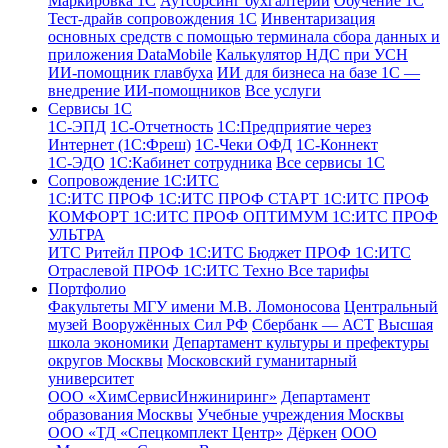
Маркировка 1С
Аутсорсинг бухгалтерии
Обучение 1С
Тест-драйв сопровождения 1С
Инвентаризация
основных средств с помощью терминала сбора данных и
приложения DataMobile
Калькулятор НДС при УСН
ИИ-помощник главбуха
ИИ для бизнеса на базе 1С —
внедрение ИИ-помощников
Все услуги
Сервисы 1С
1С-ЭПД
1C-Отчетность
1С:Предприятие через
Интернет (1С:Фреш)
1С-Чеки ОФД
1С‑Коннект
1С-ЭДО
1С:Кабинет сотрудника
Все сервисы 1С
Сопровождение 1С:ИТС
1С:ИТС ПРОФ
1С:ИТС ПРОФ СТАРТ
1С:ИТС ПРОФ
КОМФОРТ
1С:ИТС ПРОФ ОПТИМУМ
1С:ИТС ПРОФ
УЛЬТРА
ИТС Ритейл ПРОФ
1С:ИТС Бюджет ПРОФ
1С:ИТС
Отраслевой ПРОФ
1С:ИТС Техно
Все тарифы
Портфолио
Факультеты МГУ имени М.В. Ломоносова
Центральный
музей Вооружённых Сил РФ
Сбербанк — АСТ
Высшая
школа экономики
Департамент культуры и префектуры
округов Москвы
Московский гуманитарный
университет
ООО «ХимСервисИнжиниринг»
Департамент
образования Москвы
Учебные учреждения Москвы
ООО «ТД «Спецкомплект Центр»
Дёркен
ООО