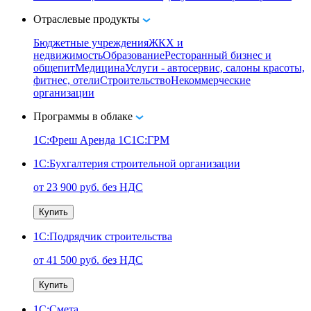
Отраслевые продукты
Бюджетные учреждения
ЖКХ и
недвижимость
Образование
Ресторанный бизнес и
общепит
Медицина
Услуги - автосервис, cалоны красоты,
фитнес, отели
Строительство
Некоммерческие
организации
Программы в облаке
1C:Фреш
Аренда 1С
1С:ГРМ
1С:Бухгалтерия строительной организации
от 23 900 руб. без НДС
Купить
1С:Подрядчик строительства
от 41 500 руб. без НДС
Купить
1С:Смета