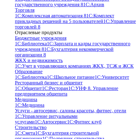
государственного учреждения 8
1С:Архив
Торговля
1С:Комплексная автоматизация 8
1С:Комплект
прикладных решений на 5 пользователей
1С:Управление
торговлей 8
Отраслевые продукты
Бюджетные учреждения
1С:Библиотека
1С:Зарплата и кадры государственного
учреждения 8
1С:Бухгалтерия некоммерческой
организации 8
ЖКХ и недвижимость
1С:Учет в управляющих компаниях ЖКХ, ТСЖ и ЖСК
Образование
1С:Библиотека
1С:Школьное питание
1С:Университет
Ресторанный бизнес и общепит
1С:Общепит
1С:Ресторан
1С:УНФ 8. Управление
предприятием общепита
Медицина
1С:Медицина
Услуги - автосервис, cалоны красоты, фитнес, отели
1С:Управление ритуальными
услугами
1С:Автосервис
1С:Фитнес клуб
Строительство
1С:Смета
1С:Бухгалтерия строительной
организации
1С:Подрядчик строительства