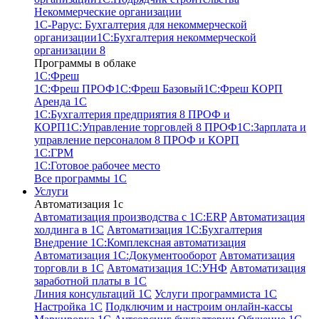
Некоммерческие организации
1С-Рарус: Бухгалтерия для некоммерческой
организации
1С:Бухгалтерия некоммерческой
организации 8
Программы в облаке
1C:Фреш
1C:Фреш ПРОФ
1C:Фреш Базовый
1C:Фреш КОРП
Аренда 1С
1С:Бухгалтерия предприятия 8 ПРОФ и
КОРП
1С:Управление торговлей 8 ПРОФ
1С:Зарплата и
управление персоналом 8 ПРОФ и КОРП
1С:ГРМ
1С:Готовое рабочее место
Все программы 1С
Услуги
Автоматизация 1с
Автоматизация производства с 1C:ERP
Автоматизация
холдинга в 1С
Автоматизация 1С:Бухгалтерия
Внедрение 1С:Комплексная автоматизация
Автоматизация 1С:Документооборот
Автоматизация
торговли в 1С
Автоматизация 1С:УНФ
Автоматизация
заработной платы в 1С
Линия консультаций 1С
Услуги программиста 1С
Настройка 1С
Подключим и настроим онлайн-кассы