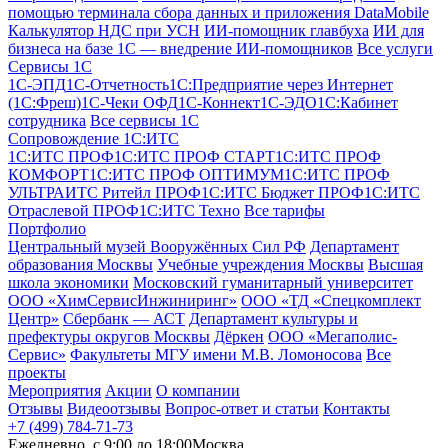
помощью терминала сбора данных и приложения DataMobile
Калькулятор НДС при УСН
ИИ-помощник главбуха
ИИ для
бизнеса на базе 1С — внедрение ИИ-помощников
Все услуги
Сервисы 1С
1С-ЭПД
1C-Отчетность
1С:Предприятие через Интернет
(1С:Фреш)
1С-Чеки ОФД
1С‑Коннект
1С-ЭДО
1С:Кабинет
сотрудника
Все сервисы 1С
Сопровождение 1С:ИТС
1С:ИТС ПРОФ
1С:ИТС ПРОФ СТАРТ
1С:ИТС ПРОФ
КОМФОРТ
1С:ИТС ПРОФ ОПТИМУМ
1С:ИТС ПРОФ
УЛЬТРА
ИТС Ритейл ПРОФ
1С:ИТС Бюджет ПРОФ
1С:ИТС
Отраслевой ПРОФ
1С:ИТС Техно
Все тарифы
Портфолио
Центральный музей Вооружённых Сил РФ
Департамент
образования Москвы
Учебные учреждения Москвы
Высшая
школа экономики
Московский гуманитарный университет
ООО «ХимСервисИнжиниринг»
ООО «ТД «Спецкомплект
Центр»
Сбербанк — АСТ
Департамент культуры и
префектуры округов Москвы
Дёркен
ООО «Мегаполис-
Сервис»
Факультеты МГУ имени М.В. Ломоносова
Все
проекты
Мероприятия
Акции
О компании
Отзывы
Видеоотзывы
Вопрос-ответ и статьи
Контакты
+7 (499) 784-71-73
Ежедневно, c 9:00 до 18:00
Москва