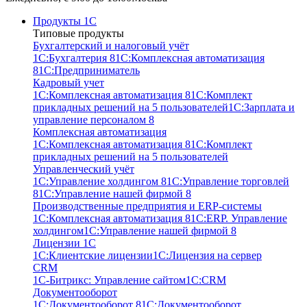
Продукты 1С
Типовые продукты
Бухгалтерский и налоговый учёт
1С:Бухгалтерия 8
1С:Комплексная автоматизация
8
1С:Предприниматель
Кадровый учет
1С:Комплексная автоматизация 8
1С:Комплект
прикладных решений на 5 пользователей
1С:Зарплата и
управление персоналом 8
Комплексная автоматизация
1С:Комплексная автоматизация 8
1С:Комплект
прикладных решений на 5 пользователей
Управленческий учёт
1С:Управление холдингом 8
1С:Управление торговлей
8
1С:Управление нашей фирмой 8
Производственные предприятия и ERP-системы
1С:Комплексная автоматизация 8
1С:ERP. Управление
холдингом
1С:Управление нашей фирмой 8
Лицензии 1С
1С:Клиентские лицензии
1С:Лицензия на сервер
CRM
1С-Битрикс: Управление сайтом
1С:CRM
Документооборот
1С:Документооборот 8
1С:Документооборот