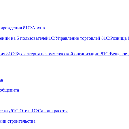
учреждения 8
1С:Архив
ний на 5 пользователей
1С:Управление торговлей 8
1С:Розница 
ния 8
1С:Бухгалтерия некоммерческой организации 8
1С:Вещевое 
дж
 общепита
с клуб
1С:Отель
1С:Салон красоты
ик строительства