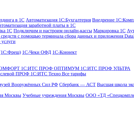
лдинга в 1С
Автоматизация 1С:Бухгалтерия
Внедрение 1С:Комп
втоматизация заработной платы в 1С
йка 1С
Подключим и настроим онлайн-кассы
Маркировка 1С
Аут
средств с помощью терминала сбора данных и приложения Data
 услуги
 (1С:Фреш)
1С-Чеки ОФД
1С‑Коннект
КОМФОРТ
1С:ИТС ПРОФ ОПТИМУМ
1С:ИТС ПРОФ УЛЬТРА
аслевой ПРОФ
1С:ИТС Техно
Все тарифы
музей Вооружённых Сил РФ
Сбербанк — АСТ
Высшая школа эк
ия Москвы
Учебные учреждения Москвы
ООО «ТД «Спецкомпле