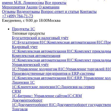
имени М.В. Ломоносова
Все проекты
Мероприятия
Акции
О компании
Отзывы
Видеоотзывы
Вопрос-ответ и статьи
Контакты
+7 (499) 784-71-73
Ежедневно, c 9:00 до 18:00
Москва
Продукты 1С
Типовые продукты
Бухгалтерский и налоговый учёт
1С:Бухгалтерия 8
1С:Комплексная автоматизация 8
1С:Пре
Кадровый учет
1С:Комплексная автоматизация 8
1С:Комплект прикладны
Комплексная автоматизация
1С:Комплексная автоматизация 8
1С:Комплект прикладны
Управленческий учёт
1С:Управление холдингом 8
1С:Управление торговлей 8
1
Производственные предприятия и ERP-системы
1С:Комплексная автоматизация 8
1С:ERP. Управление хо
Лицензии 1С
1С:Клиентские лицензии
1С:Лицензия на сервер
CRM
1С-Битрикс: Управление сайтом
1С:CRM
Документооборот
1С:Документооборот 8
1С:Документооборот государствен
Торговля