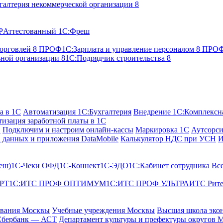
галтерия некоммерческой организации 8
P
Аттестованный 1С:Фреш
торговлей 8 ПРОФ
1С:Зарплата и управление персоналом 8 ПР
ьной организации 8
1С:Подрядчик строительства 8
а в 1С
Автоматизация 1С:Бухгалтерия
Внедрение 1С:Комплексна
изация заработной платы в 1С
С
Подключим и настроим онлайн-кассы
Маркировка 1С
Аутсорси
 данных и приложения DataMobile
Калькулятор НДС при УСН
И
еш)
1С-Чеки ОФД
1С‑Коннект
1С-ЭДО
1С:Кабинет сотрудника
Вс
РТ
1С:ИТС ПРОФ ОПТИМУМ
1С:ИТС ПРОФ УЛЬТРА
ИТС Рит
ования Москвы
Учебные учреждения Москвы
Высшая школа эко
Сбербанк — АСТ
Департамент культуры и префектуры округов 