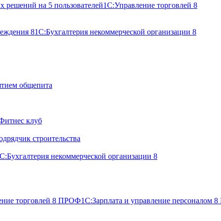
х решений на 5 пользователей
1С:Управление торговлей 8
реждения 8
1С:Бухгалтерия некоммерческой организации 8
ятием общепита
Фитнес клуб
одрядчик строительства
С:Бухгалтерия некоммерческой организации 8
ение торговлей 8 ПРОФ
1С:Зарплата и управление персоналом