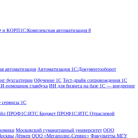
ОФ и КОРП
1С:Комплексная автоматизация 8
я автоматизация
Автоматизация 1С:Документооборот
нг бухгалтерии
Обучение 1С
Тест-драйв сопровождения 1С
И-помощник главбуха
ИИ для бизнеса на базе 1С — внедрение
е сервисы 1С
ейл ПРОФ
1С:ИТС Бюджет ПРОФ
1С:ИТС Отраслевой
номики
Московский гуманитарный университет
ООО
Москвы
Дёркен
ООО «Мегаполис-Сервис»
Факультеты МГУ