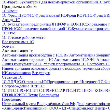
1С-Рарус: Бухгалтерия для некоммерческой организации
1С:Бух
Программы в облаке
1C:Фреш
1C:Фреш ПРОФ
1C:Фреш Базовый
1C:Фреш КОРП
1C:Фреш ER
Аренда 1С
1С:Бухгалтерия предприятия 8 ПРОФ и КОРП
1С:Управление 
ПРОФ
1С:Управление нашей фирмой
1С:Бухгалтерия строител
1С:ГРМ
1С:Готовое рабочее место
Все программы 1С
Услуги
Автоматизация 1с
Автоматизация производства с 1C:ERP
Автоматизация холдинг
Автоматизация торговли в 1С
Автоматизация 1С:УНФ
Автомат
Линия консультаций 1С
Услуги программиста 1С
Настройка 1
Инвентаризация основных средств с помощью терминала сбора
ИИ-помощников
Все услуги
Сервисы 1С
1С-ЭПД
1C-Отчетность
1С:Предприятие через Интернет (1С:Фр
Сопровождение 1С:ИТС
1С:ИТС ПРОФ
1С:ИТС ПРОФ СТАРТ
1С:ИТС ПРОФ КОМФО
ПРОФ
1С:ИТС Техно
Все тарифы
Портфолио
Центральный музей Вооружённых Сил РФ
Департамент образ
«ХимСервисИнжиниринг»
ООО «ТД «Спецкомплект Центр»