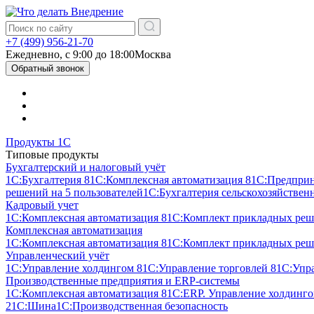
+7 (499) 956-21-70
Ежедневно, c 9:00 до 18:00
Москва
Обратный звонок
Продукты 1С
Типовые продукты
Бухгалтерский и налоговый учёт
1С:Бухгалтерия 8
1С:Комплексная автоматизация 8
1С:Предпри
решений на 5 пользователей
1С:Бухгалтерия сельскохозяйствен
Кадровый учет
1С:Комплексная автоматизация 8
1С:Комплект прикладных реше
Комплексная автоматизация
1С:Комплексная автоматизация 8
1С:Комплект прикладных реше
Управленческий учёт
1С:Управление холдингом 8
1С:Управление торговлей 8
1С:Упр
Производственные предприятия и ERP-системы
1С:Комплексная автоматизация 8
1С:ERP. Управление холдинг
2
1С:Шина
1С:Производственная безопасность