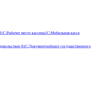
8
1С:Рабочее место кассира
1С:Мобильная касса
довольствие 8
1С:Документооборот государственного