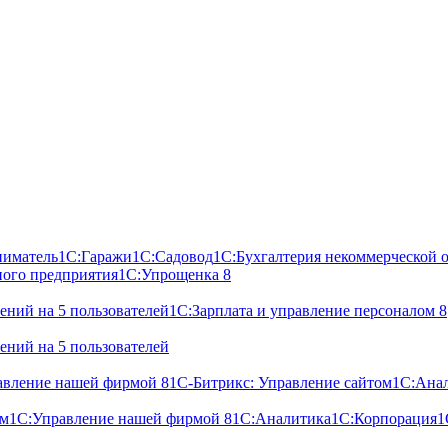
ниматель
1С:Гаражи
1С:Садовод
1С:Бухгалтерия некоммерческой 
ного предприятия
1С:Упрощенка 8
ний на 5 пользователей
1С:Зарплата и управление персоналом 8
ний на 5 пользователей
авление нашей фирмой 8
1С-Битрикс: Управление сайтом
1С:Ана
ом
1С:Управление нашей фирмой 8
1С:Аналитика
1С:Корпорация
1