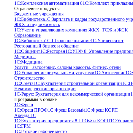
1С:Комплексная автоматизация 8
1С:Комплект прикладны
Отраслевые продукты
Бюджетные учреждения
1С:Библиотека
1С:Зарплата и кадры государственного уч
ЖКХ и недвижимость
1С:Учет в управляющих компаниях ЖКХ, ТСЖ и ЖСК
Образование
1С:Библиотека
1С:Школьное питание
1С:Университет
Ресторанный бизнес и общепит
1С:Общепит
1С:Ресторан
1С:УНФ 8. Управление предпри
Медицина
1С:Медицина
Услуги - автосервис, cалоны красоты, фитнес, отели
1С:Управление ритуальными услугами
1С:Автосервис
1С:
Строительство
1С:Смета
1С:Бухгалтерия строительной организации
1С:П
Некоммерческие организации
1С-Рарус: Бухгалтерия для некоммерческой организации
1
Программы в облаке
1C:Фреш
1C:Фреш ПРОФ
1C:Фреш Базовый
1C:Фреш КОРП
Аренда 1С
1С:Бухгалтерия предприятия 8 ПРОФ и КОРП
1С:Управл
1С:ГРМ
1С:Готовое рабочее место