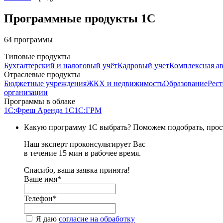
Программные продукты 1С
64
программы
Типовые продукты
Бухгалтерский и налоговый учёт
Кадровый учет
Комплексная а
Отраслевые продукты
Бюджетные учреждения
ЖКХ и недвижимость
Образование
Рес
организации
Программы в облаке
1C:Фреш
Аренда 1С
1С:ГРМ
Какую программу 1С выбрать? Поможем подобрать, прос
Наш эксперт проконсультирует Вас
в течение 15 мин в рабочее время.
Спасибо, ваша заявка принята!
Ваше имя*
Телефон*
Я даю
согласие на обработку