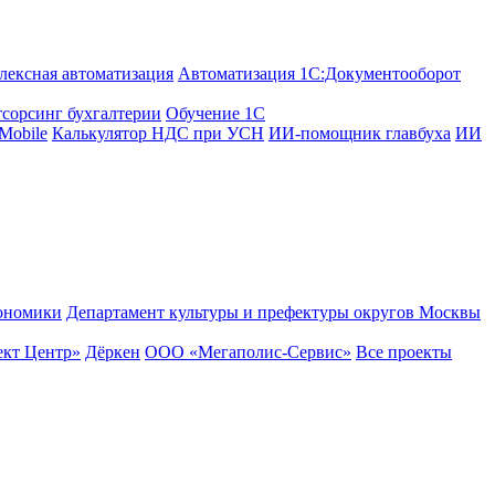
лексная автоматизация
Автоматизация 1С:Документооборот
сорсинг бухгалтерии
Обучение 1С
Mobile
Калькулятор НДС при УСН
ИИ-помощник главбуха
ИИ
ономики
Департамент культуры и префектуры округов Москвы
кт Центр»
Дёркен
ООО «Мегаполис-Сервис»
Все проекты