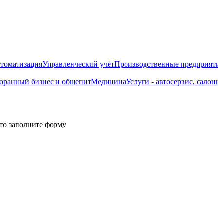
втоматизация
Управленческий учёт
Производственные предприят
торанный бизнес и общепит
Медицина
Услуги - автосервис, cалон
то заполните форму