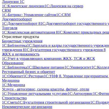
Лицензии 1С
1С:Клиентские лицензии
1С:Лицензия на сервер
CRM
1С-Битрикс: Управление сайтом
1С:CRM
Документооборот
1С:Документооборот 8
1С:Документооборот государственного 
Торговля
1С:Комплексная автоматизация 8
1С:Комплект прикладных реше
Отраслевые продукты
Бюджетные учреждения
1С:Библиотека
1С:Зарплата и кадры государственного учрежде
учреждения 8
1С:Бухгалтерия государственного учреждения 8
ЖКХ и недвижимость
1С:Учет в управляющих компаниях ЖКХ, ТСЖ и ЖСК
Образование
1С:Библиотека
1С:Школьное питание
1С:Университет
1С:Колле
Ресторанный бизнес и общепит
1С:Общепит
1С:Ресторан
1С:УНФ 8. Управление предприятием
Медицина
1С:Медицина
Услуги - автосервис, cалоны красоты, фитнес, отели
1С:Управление ритуальными услугами
1С:Автосервис
1С:Фитне
Строительство
1С:Смета
1С:Бухгалтерия строительной организации
1С:Подрядч
Некоммерческие организации