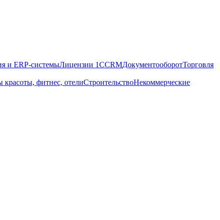
ия и ERP-системы
Лицензии 1С
CRM
Документооборот
Торговля
ы красоты, фитнес, отели
Строительство
Некоммерческие