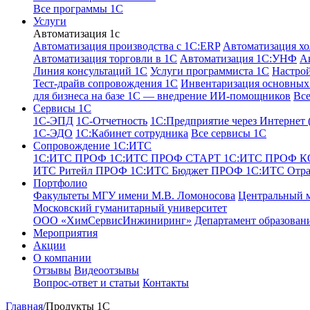
Все программы 1С
Услуги
Автоматизация 1с
Автоматизация производства с 1C:ERP
Автоматизация хо
Автоматизация торговли в 1С
Автоматизация 1С:УНФ
А
Линия консультаций 1С
Услуги программиста 1С
Настро
Тест-драйв сопровождения 1С
Инвентаризация основных 
для бизнеса на базе 1С — внедрение ИИ-помощников
Все
Сервисы 1С
1С-ЭПД
1C-Отчетность
1С:Предприятие через Интернет
1С-ЭДО
1С:Кабинет сотрудника
Все сервисы 1С
Сопровождение 1С:ИТС
1С:ИТС ПРОФ
1С:ИТС ПРОФ СТАРТ
1С:ИТС ПРОФ 
ИТС Ритейл ПРОФ
1С:ИТС Бюджет ПРОФ
1С:ИТС Отр
Портфолио
Факультеты МГУ имени М.В. Ломоносова
Центральный 
Московский гуманитарный университет
ООО «ХимСервисИнжиниринг»
Департамент образован
Мероприятия
Акции
О компании
Отзывы
Видеоотзывы
Вопрос-ответ и статьи
Контакты
Главная
/
Продукты 1С