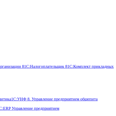
организации 8
1С:Налогоплательщик 8
1С:Комплект прикладных
литика
1С:УНФ 8. Управление предприятием общепита
С:ERP Управление предприятием