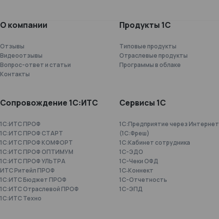
О компании
Продукты 1С
Отзывы
Типовые продукты
Видеоотзывы
Отраслевые продукты
Вопрос-ответ и статьи
Программы в облаке
Контакты
Сопровождение 1С:ИТС
Сервисы 1С
1С:ИТС ПРОФ
1С:Предприятие через Интернет
1С:ИТС ПРОФ СТАРТ
(1С:Фреш)
1С:ИТС ПРОФ КОМФОРТ
1С:Кабинет сотрудника
1С:ИТС ПРОФ ОПТИМУМ
1С-ЭДО
1С:ИТС ПРОФ УЛЬТРА
1С-Чеки ОФД
ИТС Ритейл ПРОФ
1С‑Коннект
1С:ИТС Бюджет ПРОФ
1C-Отчетность
1С:ИТС Отраслевой ПРОФ
1С-ЭПД
1С:ИТС Техно