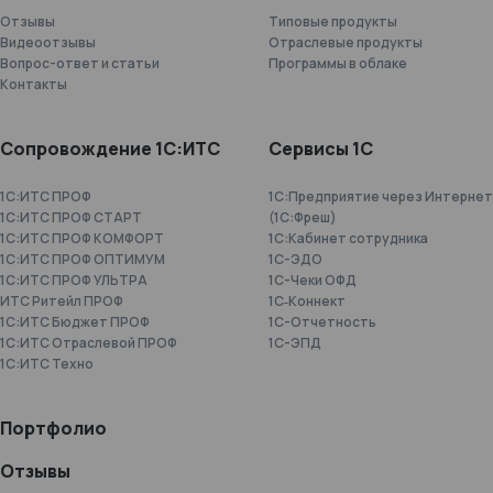
Отзывы
Типовые продукты
Видеоотзывы
Отраслевые продукты
Вопрос-ответ и статьи
Программы в облаке
Контакты
Сопровождение 1С:ИТС
Сервисы 1С
1С:ИТС ПРОФ
1С:Предприятие через Интернет
1С:ИТС ПРОФ СТАРТ
(1С:Фреш)
1С:ИТС ПРОФ КОМФОРТ
1С:Кабинет сотрудника
1С:ИТС ПРОФ ОПТИМУМ
1С-ЭДО
1С:ИТС ПРОФ УЛЬТРА
1С-Чеки ОФД
ИТС Ритейл ПРОФ
1С‑Коннект
1С:ИТС Бюджет ПРОФ
1C-Отчетность
1С:ИТС Отраслевой ПРОФ
1С-ЭПД
1С:ИТС Техно
Портфолио
Отзывы