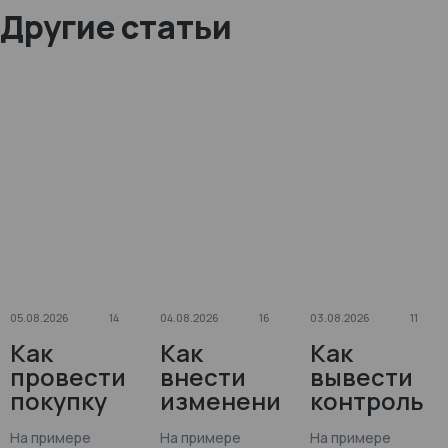
Другие статьи
05.08.2026
14
04.08.2026
16
03.08.2026
11
Как
Как
Как
провести
внести
вывести
покупку
изменени
контроль
на
я сразу по
планируе
На примере
На примере
На примере