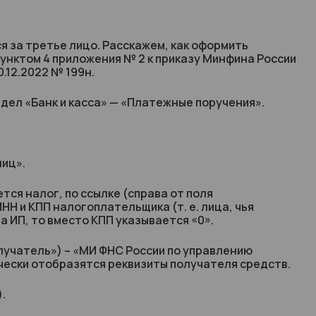
я за третье лицо. Расскажем, как оформить
пунктом 4 приложения № 2 к приказу Минфина России
0.12.2022 № 199н.
здел «Банк и касса» — «Платежные поручения».
лиц».
тся налог, по ссылке (справа от поля
 и КПП налогоплательщика (т. е. лица, чья
а ИП, то вместо КПП указывается «0».
лучатель») – «МИ ФНС России по управлению
чески отобразятся реквизиты получателя средств.
.