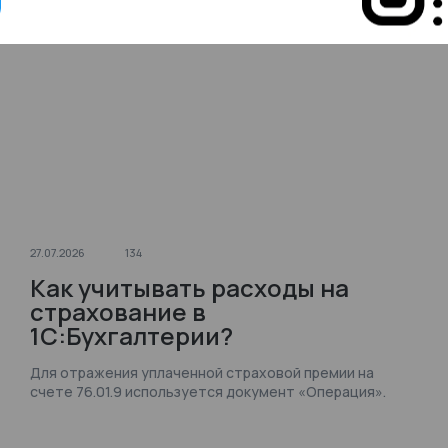
27.07.2026
134
Как учитывать расходы на
страхование в
1С:Бухгалтерии?
Для отражения уплаченной страховой премии на
счете 76.01.9 используется документ «Операция».