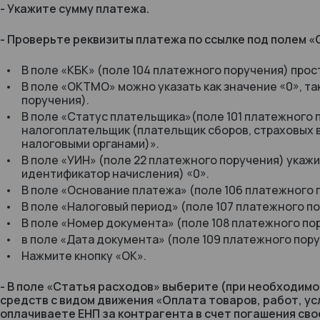
- Укажите сумму платежа.
- Проверьте реквизиты платежа по ссылке под полем 
В поле «КБК» (поле 104 платежного поручения) прос
В поле «ОКТМО» можно указать как значение «0», т
поручения).
В поле «Статус плательщика»(поле 101 платежного 
налогоплательщик (плательщик сборов, страховых 
налоговыми органами)».
В поле «УИН» (поле 22 платежного поручения) укаж
идентификатор начисления) «0».
В поле «Основание платежа» (поле 106 платежного 
В поле «Налоговый период» (поле 107 платежного п
В поле «Номер документа» (поле 108 платежного по
в поле «Дата документа» (поле 109 платежного пор
Нажмите кнопку «ОК».
- В поле «Статья расходов» выберите (при необходим
средств с видом движения «Оплата товаров, работ, усл
оплачиваете ЕНП за контрагента в счет погашения сво