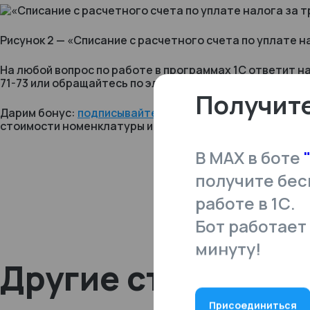
Рисунок 2 — «Списание с расчетного счета по уплате н
На любой вопрос по работе в программах 1С ответит на
71-73 или обращайтесь по электронной почте
tlm1c@4dk
Получите
Дарим бонус:
подписывайтесь на наш Телеграм-канал
стоимости номенклатуры и возможности ее отмены в 1
В MAX в боте
получите бес
работе в 1С.
Бот работает 
минуту!
Другие статьи
Присоединиться