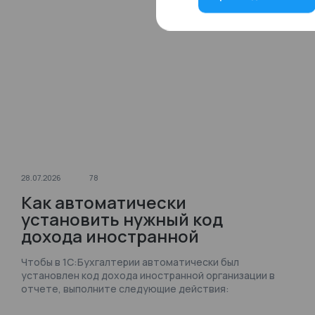
28.07.2026
78
Как автоматически
установить нужный код
дохода иностранной
организации в отчете
Чтобы в 1С:Бухгалтерии автоматически был
«Доходы, выплаченные
установлен код дохода иностранной организации в
иностранным организациям»
отчете, выполните следующие действия:
в 1С:Бухгалтерии?