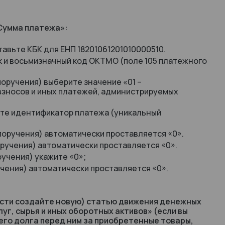
«Сумма платежа»:
тавьте КБК для ЕНП 18201061201010000510.
ак и восьмизначный код ОКТМО (поле 105 платежного
поручения) выберите значение «01 –
взносов и иных платежей, администрируемых
ите идентификатор платежа (уникальный
поручения) автоматически проставляется «0».
оручения) автоматически проставляется «0».
ручения) укажите «0»;
учения) автоматически проставляется «0».
ости создайте новую) статью движения денежных
уг, сырья и иных оборотных активов» (если вы
его долга перед ним за приобретенные товары,