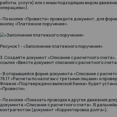
работы, услуги) или с иным подходящим видом движени
операциям»).
- По кнопке «Провести» проведите документ, для фо
кнопку «Платежное поручение».
Рисунок 1 - «Заполнение платежного поручения»
3. Создайте документ «Списание с расчетного счета»,
ссылке «Ввести документ списания с расчетного счета
- В открывшейся форме документа «Списание с расчетн
76.17 «Расчеты по налогам с третьими лицами» и пров
Флажок «Подтверждено выпиской банка» будет устано
«Провести».
- По кнопке «Показать проводки и другие движения д
документа «Списание с расчетного счета». В дальней
контрагентом (документ «Корректировка долга»).