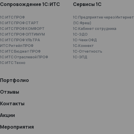
Сопровождение 1С:ИТС
Сервисы 1С
1С:ИТС ПРОФ
1С:Предприятие через Интернет
1С:ИТС ПРОФ СТАРТ
(1С:Фреш)
1С:ИТС ПРОФ КОМФОРТ
1С:Кабинет сотрудника
1С:ИТС ПРОФ ОПТИМУМ
1С-ЭДО
1С:ИТС ПРОФ УЛЬТРА
1С-Чеки ОФД
ИТС Ритейл ПРОФ
1С‑Коннект
1С:ИТС Бюджет ПРОФ
1C-Отчетность
1С:ИТС Отраслевой ПРОФ
1С-ЭПД
1С:ИТС Техно
Портфолио
Отзывы
Контакты
Акции
Мероприятия