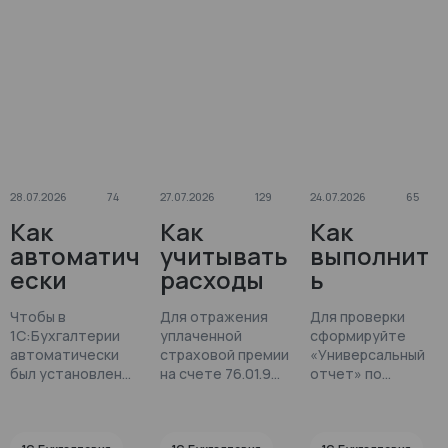
28.07.2026
74
27.07.2026
129
24.07.2026
65
Как
Как
Как
автоматич
учитывать
выполнит
ески
расходы
ь
установит
на
проверку
Чтобы в
Для отражения
Для проверки
ь нужный
страхован
остатков
1С:Бухгалтерии
уплаченной
сформируйте
код
ие в
по
автоматически
страховой премии
«Универсальный
дохода
1С:Бухгалт
регистру
был установлен
на счете 76.01.9
отчет» по
иностран
код дохода
ерии?
используется
«Прочие
регистру
иностранной
документ
накопления
ной
расчеты»
организации в
«Операция».
«Прочие расчеты»
организац
в