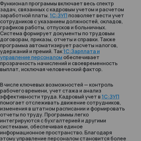
Функионал программы включает весь спектр
задач, связанных с кадровым учетом и расчетом
заработной платы.
1С:ЗУП
позволяет вести учет
сотрудников с указанием должностей, окладов,
графиков работы, отпусков и больничных.
Система формирует документы по трудовым
договорам, приказы, отчеты и справки. Также
программа автоматизирует расчеты налогов,
удержаний и премий. Так
1С:Зарплата и
управление персоналом
обеспечивает
прозрачность начислений и своевременность
выплат, исключая человеческий фактор.
В числе ключевых возможностей — контроль
рабочего времени, учет стажа и анализ
эффективности труда. Кадровый учет в
1С:ЗУП
помогает отслеживать движение сотрудников,
изменения в штатном расписании и формировать
отчеты по труду. Программы легко
интегрируются с бухгалтерией и другими
системами, обеспечивая единое
информационное пространство. Благодаря
этому управление персоналом становится более