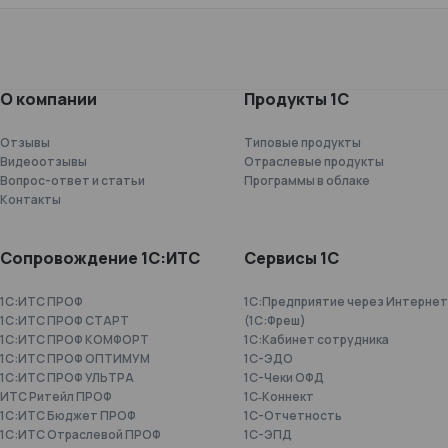
О компании
Продукты 1С
Отзывы
Типовые продукты
Видеоотзывы
Отраслевые продукты
Вопрос-ответ и статьи
Программы в облаке
Контакты
Сопровождение 1С:ИТС
Сервисы 1С
1С:ИТС ПРОФ
1С:Предприятие через Интернет
1С:ИТС ПРОФ СТАРТ
(1С:Фреш)
1С:ИТС ПРОФ КОМФОРТ
1С:Кабинет сотрудника
1С:ИТС ПРОФ ОПТИМУМ
1С-ЭДО
1С:ИТС ПРОФ УЛЬТРА
1С-Чеки ОФД
ИТС Ритейл ПРОФ
1С‑Коннект
1С:ИТС Бюджет ПРОФ
1C-Отчетность
1С:ИТС Отраслевой ПРОФ
1С-ЭПД