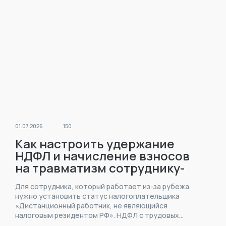
01.07.2026
150
Как настроить удержание
НДФЛ и начисление взносов
на травматизм сотруднику-
иностранцу за рубежом в
Для сотрудника, который работает из-за рубежа,
1С:ЗУП?
нужно установить статус налогоплательщика
«Дистанционный работник, не являющийся
налоговым резидентом РФ». НДФЛ с трудовых
доходов будет исчисляться по ставке 13 (15)% .