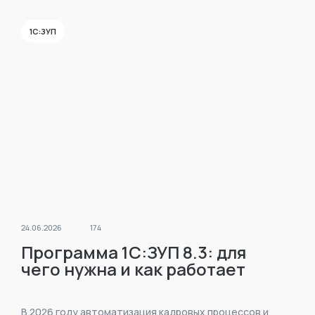
Настройки находятся в разделе «Кадры» –
1С:ЗУП
«Сотрудники» — карточка «Сотрудник» – вкладка
«Налог на доходы».
24.06.2026
174
Программа 1С:ЗУП 8.3: для
чего нужна и как работает
В 2026 году автоматизация кадровых процессов и