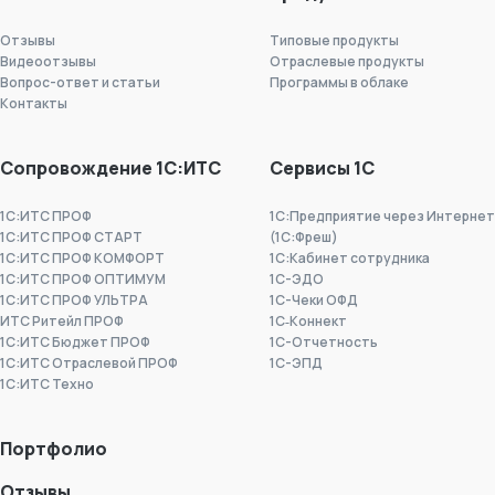
Отзывы
Типовые продукты
Видеоотзывы
Отраслевые продукты
Вопрос-ответ и статьи
Программы в облаке
Контакты
Сопровождение 1С:ИТС
Сервисы 1С
1С:ИТС ПРОФ
1С:Предприятие через Интернет
1С:ИТС ПРОФ СТАРТ
(1С:Фреш)
1С:ИТС ПРОФ КОМФОРТ
1С:Кабинет сотрудника
1С:ИТС ПРОФ ОПТИМУМ
1С-ЭДО
1С:ИТС ПРОФ УЛЬТРА
1С-Чеки ОФД
ИТС Ритейл ПРОФ
1С‑Коннект
1С:ИТС Бюджет ПРОФ
1C-Отчетность
1С:ИТС Отраслевой ПРОФ
1С-ЭПД
1С:ИТС Техно
Портфолио
Отзывы