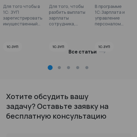
ировать
зарплаты
е сумм к
Для того чтобы в
Для того, чтобы
В программе
имуществ
сотрудник
выплате в
1С: ЗУП
разбить выплаты
1С:Зарплата и
енный
а 50%
1С:ЗУП?
зарегистрировать
зарплаты
управление
вычет по
наличным
имущественный
сотрудника,
персоналом
НДФЛ?
вычет по НДФЛ,
и и 50% на
выполните
предусмотрено
выполните
следующие
округление сумм
карту в
следующие
действия:
аванса, зарплаты
1С:ЗУП?
действия:
и других выплат.
1С:ЗУП
1С:ЗУП
1С:ЗУП
Все статьи
Хотите обсудить вашу
задачу? Оставьте заявку на
бесплатную консультацию