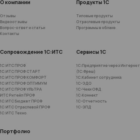
О компании
Продукты 1С
Отзывы
Типовые продукты
Видеоотзывы
Отраслевые продукты
Вопрос-ответ и статьи
Программы в облаке
Контакты
Сопровождение 1С:ИТС
Сервисы 1С
1С:ИТС ПРОФ
1С:Предприятие через Интернет
1С:ИТС ПРОФ СТАРТ
(1С:Фреш)
1С:ИТС ПРОФ КОМФОРТ
1С:Кабинет сотрудника
1С:ИТС ПРОФ ОПТИМУМ
1С-ЭДО
1С:ИТС ПРОФ УЛЬТРА
1С-Чеки ОФД
ИТС Ритейл ПРОФ
1С‑Коннект
1С:ИТС Бюджет ПРОФ
1C-Отчетность
1С:ИТС Отраслевой ПРОФ
1С-ЭПД
1С:ИТС Техно
Портфолио