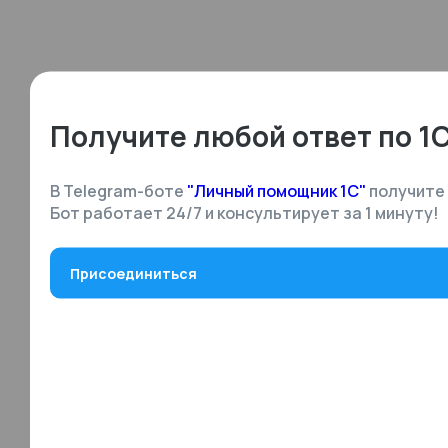
Получите любой ответ по 1
В Telegram-боте
"Личный помощник 1С"
получите 
Бот работает 24/7 и консультирует за 1 минуту!
Присоединиться