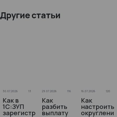
Другие статьи
30.07.2026
13
29.07.2026
116
16.07.2026
120
Как в
Как
Как
1С:ЗУП
разбить
настроить
зарегистр
выплату
округлени