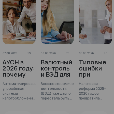
07.08.2026
59
06.08.2026
75
05.08.2026
70
АУСН в
Валютный
Типовые
2026 году:
контроль
ошибки
почему
и ВЭД для
при
бизнес
малого
работе с
Автоматизированная
Внешнеэкономическая
Налоговая
выбирает
бизнеса:
АУСН,
упрощённая
деятельность
реформа 2025–
автоматиз
как не
УСН, ПСН:
система
(ВЭД) уже давно
2026 годов
ацию и
получить
как не
налогообложения
перестала быть
превратила
где
(АУСН) стала
штраф от
сферой,
потерять
спецрежимы в
одним из самых
доступной только
минное поле. НДС
скрывают
банка и
деньги и
обсуждаемых
крупным
на УСН, новые