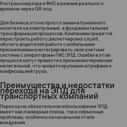
Ространснадзора и ФНС в режиме реального
времени через QR-код.
Для бизнеса это не просто замена бумажного
носителя на электронный, а фундаментальная
трансформация процессов. Компаниям придется
перестроить работу диспетчерских служб,
обучить водителей работе с мобильными
приложениями и интегрировать свои учетные
системы с операторами ГИС ЭПД. Ошибки в этом
процессе могут привести к признанию перевозки
нелегальной, что чревато крупными штрафами и
конфискацией груза.
Преимущества и недостатки
перехода на ЭПД для
транспортных компаний
Переход на обязательное использование ЭПД
имеет как очевидные плюсы, так и серьезные
проблемы, особенно на начальном этапе
внедрения.