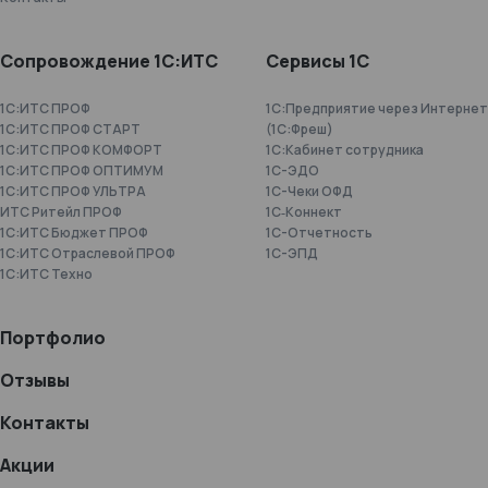
Сопровождение 1С:ИТС
Сервисы 1С
1С:ИТС ПРОФ
1С:Предприятие через Интернет
1С:ИТС ПРОФ СТАРТ
(1С:Фреш)
1С:ИТС ПРОФ КОМФОРТ
1С:Кабинет сотрудника
1С:ИТС ПРОФ ОПТИМУМ
1С-ЭДО
1С:ИТС ПРОФ УЛЬТРА
1С-Чеки ОФД
ИТС Ритейл ПРОФ
1С‑Коннект
1С:ИТС Бюджет ПРОФ
1C-Отчетность
1С:ИТС Отраслевой ПРОФ
1С-ЭПД
1С:ИТС Техно
Портфолио
Отзывы
Контакты
Акции