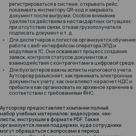
регистрироваться в системе, открывать рейс,
показывать инспектору QR-код и закрывать
документ после выгрузки. Особое внимание
уделяется действиям в нестандартных ситуациях:
при отсутствии связи, отказе грузополучателя
подписать документ и т. д.
Для диспетчеров и логистов организуется обучение
работе с веб-интерфейсом оператора ЭПД и
модулями в 1С. Они осваивают процесс создания
заявок, контроля статусов документов и
взаимодействия с контрагентами в цифровой среде.
Для бухгалтеров важны аспекты налогового учета.
Аутсорсер разъясняет, как принимать электронные
документы к учету, как они влияют на расчет НДС и
прибыли и как организовать их архивное хранение в
соответствии с требованиями ФНС.
Аутсорсер предоставляет компании полный
набор учебных материалов: видеоуроки, чек-
листы, инструкции в формате PDF. Также
организуется линия поддержки, куда сотрудники
могут обращаться с вопросами в период