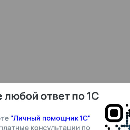
 любой ответ по 1С
оте
"Личный помощник 1С"
платные консультации по