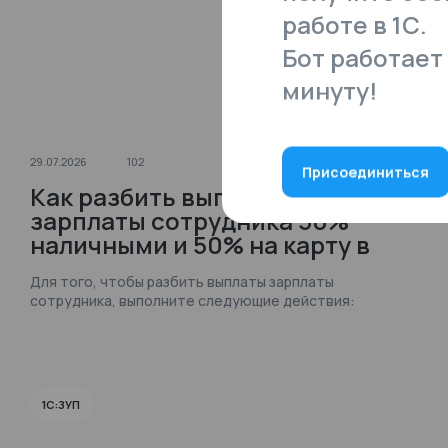
работе в 1С.
Бот работает 
минуту!
29.07.2026
102
Присоединиться
Как разбить выплату
зарплаты сотрудника 50%
наличными и 50% на карту в
1С:ЗУП?
Для того, чтобы разбить выплаты зарплаты
сотрудника, выполните следующие действия:
1С:ЗУП