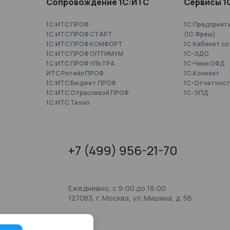
Сопровождение 1С:ИТС
Сервисы 1
1С:ИТС ПРОФ
1С:Предприят
1С:ИТС ПРОФ СТАРТ
(1С:Фреш)
1С:ИТС ПРОФ КОМФОРТ
1С:Кабинет с
1С:ИТС ПРОФ ОПТИМУМ
1С-ЭДО
1С:ИТС ПРОФ УЛЬТРА
1С-Чеки ОФД
ИТС Ритейл ПРОФ
1С‑Коннект
1С:ИТС Бюджет ПРОФ
1C-Отчетнос
1С:ИТС Отраслевой ПРОФ
1С-ЭПД
1С:ИТС Техно
+7 (499) 956-21-70
Ежедневно, c 9:00 до 18:00
127083, г. Москва, ул. Мишина, д. 56