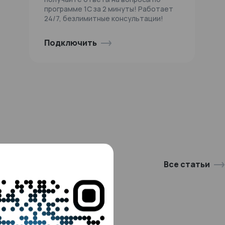
программе 1С за 2 минуты! Работает
24/7, безлимитные консультации!
Подключить
Все статьи