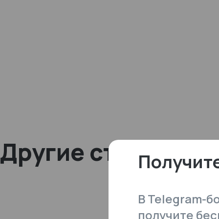
Другие статьи
Получите
В Telegram-б
получите бес