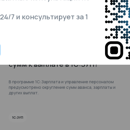
24/7 и консультирует за 1
16.07.2026
110
Как настроить округление
сумм к выплате в 1С:ЗУП?
В программе 1С:Зарплата и управление персоналом
предусмотрено округление сумм аванса, зарплаты и
других выплат.
1С:ЗУП