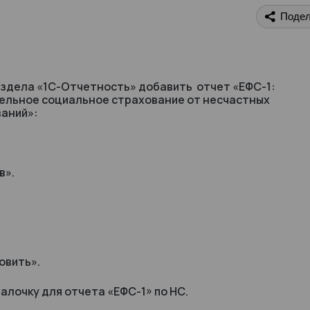
Подел
раздела «1С-Отчетность» добавить отчет «ЕФС-1:
тельное социальное страхование от несчастных
ваний»:
в».
овить».
алочку для отчета «ЕФС-1» по НС.