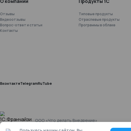
О компании
Продукты 1С
Отзывы
Типовые продукты
Видеоотзывы
Отраслевые продукты
Вопрос-ответ и статьи
Программы в облаке
Контакты
Вконтакте
Telegram
RuTube
ООО «Что делать Внедрение»
Пользуясь нашим сайтом, Вы