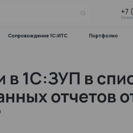
+7 
Ежедне
Сопровождение 1С:ИТС
Портфолио
и в 1С:ЗУП в спи
нных отчетов о
?