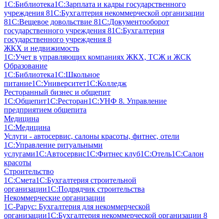
1С:Библиотека
1С:Зарплата и кадры государственного
учреждения 8
1С:Бухгалтерия некоммерческой организации
8
1С:Вещевое довольствие 8
1С:Документооборот
государственного учреждения 8
1С:Бухгалтерия
государственного учреждения 8
ЖКХ и недвижимость
1С:Учет в управляющих компаниях ЖКХ, ТСЖ и ЖСК
Образование
1С:Библиотека
1С:Школьное
питание
1С:Университет
1С:Колледж
Ресторанный бизнес и общепит
1С:Общепит
1С:Ресторан
1С:УНФ 8. Управление
предприятием общепита
Медицина
1С:Медицина
Услуги - автосервис, cалоны красоты, фитнес, отели
1С:Управление ритуальными
услугами
1С:Автосервис
1С:Фитнес клуб
1С:Отель
1С:Салон
красоты
Строительство
1С:Смета
1С:Бухгалтерия строительной
организации
1С:Подрядчик строительства
Некоммерческие организации
1С-Рарус: Бухгалтерия для некоммерческой
организации
1С:Бухгалтерия некоммерческой организации 8