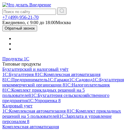
+7 (499) 956-21-70
Ежедневно, c 9:00 до 18:00
Москва
Обратный звонок
Продукты 1С
Типовые продукты
Бухгалтерский и налоговый учёт
1С:Бухгалтерия 8
1С:Комплексная автоматизация
8
1С:Предприниматель
1С:Гаражи
1С:Садовод
1С:Бухгалтерия
некоммерческой организации 8
1С:Налогоплательщик
8
1С:Комплект прикладных решений на 5
пользователей
1С:Бухгалтерия сельскохозяйственного
предприятия
1С:Упрощенка 8
Кадровый учет
1С:Комплексная автоматизация 8
1С:Комплект прикладных
решений на 5 пользователей
1С:Зарплата и управление
персоналом 8
Комплексная автоматизация