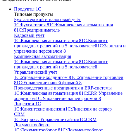
Продукты 1С
Типовые продукты
Бухгалтерский и налоговый учёт
1С:Бухгалтерия 8
1С:Комплексная автоматизация
8
1С:Предприниматель
Кадровый учет
1С:Комплексная автоматизация 8
1С:Комплект
прикладных решений на 5 пользователей
1С:Зарплата и
управление персоналом 8
Комплексная автоматизация
1С:Комплексная автоматизация 8
1С:Комплект
прикладных решений на 5 пользователей
Управленческий учёт
1С:Управление холдингом 8
1С:Управление торговлей
8
1С:Управление нашей фирмой 8
Производственные предприятия и ERP-системы
1С:Комплексная автоматизация 8
1С:ERP. Управление
холдингом
1С:Управление нашей фирмой 8
Лицензии 1С
1С:Клиентские лицензии
1С:Лицензия на сервер
CRM
1С-Битрикс: Управление сайтом
1С:CRM
Документооборот
1С:Документооборот 8
1С:Документооборот