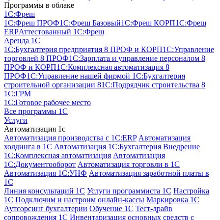
Программы в облаке
1C:Фреш
1C:Фреш ПРОФ
1C:Фреш Базовый
1C:Фреш КОРП
1C:Фреш
ERP
Аттестованный 1С:Фреш
Аренда 1С
1С:Бухгалтерия предприятия 8 ПРОФ и КОРП
1С:Управление
торговлей 8 ПРОФ
1С:Зарплата и управление персоналом 8
ПРОФ и КОРП
1С:Комплексная автоматизация 8
ПРОФ
1С:Управление нашей фирмой
1С:Бухгалтерия
строительной организации 8
1С:Подрядчик строительства 8
1С:ГРМ
1С:Готовое рабочее место
Все программы 1С
Услуги
Автоматизация 1с
Автоматизация производства с 1C:ERP
Автоматизация
холдинга в 1С
Автоматизация 1С:Бухгалтерия
Внедрение
1С:Комплексная автоматизация
Автоматизация
1С:Документооборот
Автоматизация торговли в 1С
Автоматизация 1С:УНФ
Автоматизация заработной платы в
1С
Линия консультаций 1С
Услуги программиста 1С
Настройка
1С
Подключим и настроим онлайн-кассы
Маркировка 1С
Аутсорсинг бухгалтерии
Обучение 1С
Тест-драйв
сопровождения 1С
Инвентаризация основных средств с