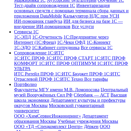
Маркировка 1С
Аутсорсинг бухгалтерии
Обучение 1С
Тест-драйв сопровождения 1С
Инвентаризация
основных средств с помощью терминала сбора данных и
приложения DataMobile
Калькулятор НДС при УСН
ИИ-помощник главбуха
ИИ для бизнеса на базе 1С —
внедрение ИИ-помощников
Все услуги
Сервисы 1С
1С-ЭПД
1C-Отчетность
1С:Предприятие через
Интернет (1С:Фреш)
1С-Чеки ОФД
1С‑Коннект
1С-ЭДО
1С:Кабинет сотрудника
Все сервисы 1С
Сопровождение 1С:ИТС
1С:ИТС ПРОФ
1С:ИТС ПРОФ СТАРТ
1С:ИТС ПРОФ
КОМФОРТ
1С:ИТС ПРОФ ОПТИМУМ
1С:ИТС ПРОФ
УЛЬТРА
ИТС Ритейл ПРОФ
1С:ИТС Бюджет ПРОФ
1С:ИТС
Отраслевой ПРОФ
1С:ИТС Техно
Все тарифы
Портфолио
Факультеты МГУ имени М.В. Ломоносова
Центральный
музей Вооружённых Сил РФ
Сбербанк — АСТ
Высшая
школа экономики
Департамент культуры и префектуры
округов Москвы
Московский гуманитарный
университет
ООО «ХимСервисИнжиниринг»
Департамент
образования Москвы
Учебные учреждения Москвы
ООО «ТД «Спецкомплект Центр»
Дёркен
ООО