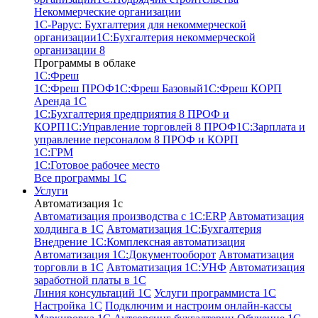
Некоммерческие организации
1С-Рарус: Бухгалтерия для некоммерческой
организации
1С:Бухгалтерия некоммерческой
организации 8
Программы в облаке
1C:Фреш
1C:Фреш ПРОФ
1C:Фреш Базовый
1C:Фреш КОРП
Аренда 1С
1С:Бухгалтерия предприятия 8 ПРОФ и
КОРП
1С:Управление торговлей 8 ПРОФ
1С:Зарплата и
управление персоналом 8 ПРОФ и КОРП
1С:ГРМ
1С:Готовое рабочее место
Все программы 1С
Услуги
Автоматизация 1с
Автоматизация производства с 1C:ERP
Автоматизация
холдинга в 1С
Автоматизация 1С:Бухгалтерия
Внедрение 1С:Комплексная автоматизация
Автоматизация 1С:Документооборот
Автоматизация
торговли в 1С
Автоматизация 1С:УНФ
Автоматизация
заработной платы в 1С
Линия консультаций 1С
Услуги программиста 1С
Настройка 1С
Подключим и настроим онлайн-кассы