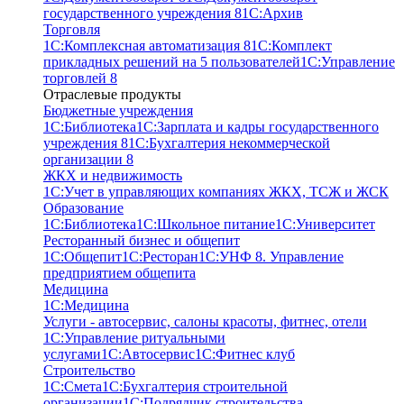
государственного учреждения 8
1С:Архив
Торговля
1С:Комплексная автоматизация 8
1С:Комплект
прикладных решений на 5 пользователей
1С:Управление
торговлей 8
Отраслевые продукты
Бюджетные учреждения
1С:Библиотека
1С:Зарплата и кадры государственного
учреждения 8
1С:Бухгалтерия некоммерческой
организации 8
ЖКХ и недвижимость
1С:Учет в управляющих компаниях ЖКХ, ТСЖ и ЖСК
Образование
1С:Библиотека
1С:Школьное питание
1С:Университет
Ресторанный бизнес и общепит
1С:Общепит
1С:Ресторан
1С:УНФ 8. Управление
предприятием общепита
Медицина
1С:Медицина
Услуги - автосервис, cалоны красоты, фитнес, отели
1С:Управление ритуальными
услугами
1С:Автосервис
1С:Фитнес клуб
Строительство
1С:Смета
1С:Бухгалтерия строительной
организации
1С:Подрядчик строительства