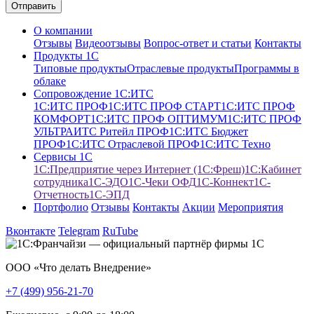
О компании
Отзывы
Видеоотзывы
Вопрос-ответ и статьи
Контакты
Продукты 1С
Типовые продукты
Отраслевые продукты
Программы в
облаке
Сопровождение 1С:ИТС
1С:ИТС ПРОФ
1С:ИТС ПРОФ СТАРТ
1С:ИТС ПРОФ
КОМФОРТ
1С:ИТС ПРОФ ОПТИМУМ
1С:ИТС ПРОФ
УЛЬТРА
ИТС Ритейл ПРОФ
1С:ИТС Бюджет
ПРОФ
1С:ИТС Отраслевой ПРОФ
1С:ИТС Техно
Сервисы 1С
1С:Предприятие через Интернет (1С:Фреш)
1С:Кабинет
сотрудника
1С-ЭДО
1С-Чеки ОФД
1С‑Коннект
1C-
Отчетность
1С-ЭПД
Портфолио
Отзывы
Контакты
Акции
Мероприятия
Вконтакте
Telegram
RuTube
ООО «Что делать Внедрение»
+7 (499) 956-21-70