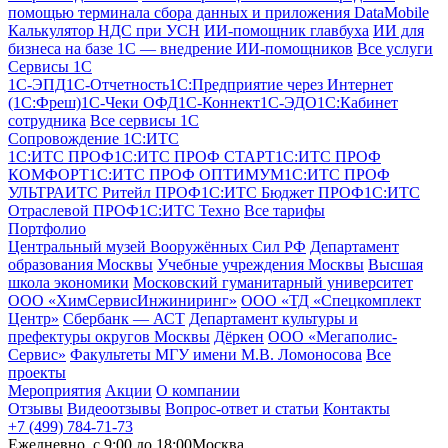
помощью терминала сбора данных и приложения DataMobile
Калькулятор НДС при УСН
ИИ-помощник главбуха
ИИ для
бизнеса на базе 1С — внедрение ИИ-помощников
Все услуги
Сервисы 1С
1С-ЭПД
1C-Отчетность
1С:Предприятие через Интернет
(1С:Фреш)
1С-Чеки ОФД
1С‑Коннект
1С-ЭДО
1С:Кабинет
сотрудника
Все сервисы 1С
Сопровождение 1С:ИТС
1С:ИТС ПРОФ
1С:ИТС ПРОФ СТАРТ
1С:ИТС ПРОФ
КОМФОРТ
1С:ИТС ПРОФ ОПТИМУМ
1С:ИТС ПРОФ
УЛЬТРА
ИТС Ритейл ПРОФ
1С:ИТС Бюджет ПРОФ
1С:ИТС
Отраслевой ПРОФ
1С:ИТС Техно
Все тарифы
Портфолио
Центральный музей Вооружённых Сил РФ
Департамент
образования Москвы
Учебные учреждения Москвы
Высшая
школа экономики
Московский гуманитарный университет
ООО «ХимСервисИнжиниринг»
ООО «ТД «Спецкомплект
Центр»
Сбербанк — АСТ
Департамент культуры и
префектуры округов Москвы
Дёркен
ООО «Мегаполис-
Сервис»
Факультеты МГУ имени М.В. Ломоносова
Все
проекты
Мероприятия
Акции
О компании
Отзывы
Видеоотзывы
Вопрос-ответ и статьи
Контакты
+7 (499) 784-71-73
Ежедневно, c 9:00 до 18:00
Москва