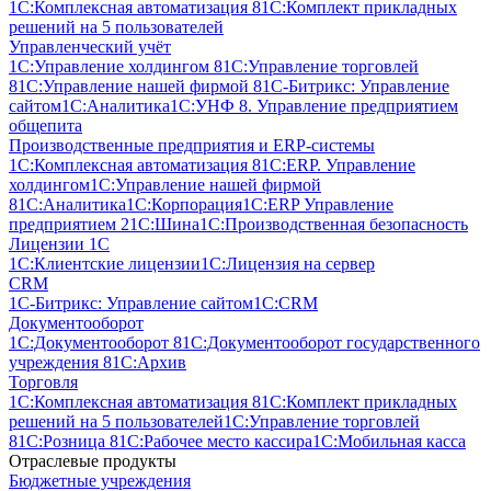
1С:Комплексная автоматизация 8
1С:Комплект прикладных
решений на 5 пользователей
Управленческий учёт
1С:Управление холдингом 8
1С:Управление торговлей
8
1С:Управление нашей фирмой 8
1С-Битрикс: Управление
сайтом
1С:Аналитика
1С:УНФ 8. Управление предприятием
общепита
Производственные предприятия и ERP-системы
1С:Комплексная автоматизация 8
1С:ERP. Управление
холдингом
1С:Управление нашей фирмой
8
1С:Аналитика
1С:Корпорация
1С:ERP Управление
предприятием 2
1С:Шина
1С:Производственная безопасность
Лицензии 1С
1С:Клиентские лицензии
1С:Лицензия на сервер
CRM
1С-Битрикс: Управление сайтом
1С:CRM
Документооборот
1С:Документооборот 8
1С:Документооборот государственного
учреждения 8
1С:Архив
Торговля
1С:Комплексная автоматизация 8
1С:Комплект прикладных
решений на 5 пользователей
1С:Управление торговлей
8
1С:Розница 8
1С:Рабочее место кассира
1С:Мобильная касса
Отраслевые продукты
Бюджетные учреждения