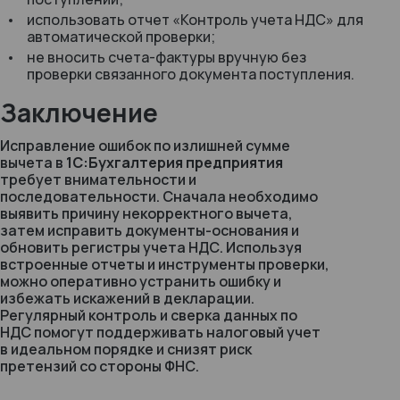
использовать отчет
«Контроль учета НДС»
для
автоматической проверки;
не вносить счета-фактуры вручную без
проверки связанного документа поступления.
Заключение
Исправление ошибок по излишней сумме
вычета в
1С:Бухгалтерия предприятия
требует внимательности и
последовательности. Сначала необходимо
выявить причину некорректного вычета,
затем исправить документы-основания и
обновить регистры учета НДС. Используя
встроенные отчеты и инструменты проверки,
можно оперативно устранить ошибку и
избежать искажений в декларации.
Регулярный контроль и сверка данных по
НДС помогут поддерживать налоговый учет
в идеальном порядке и снизят риск
претензий со стороны ФНС.