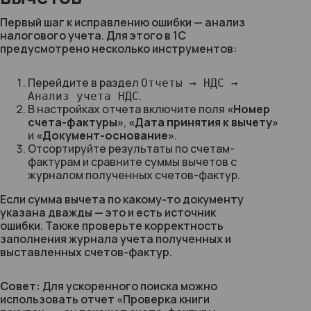
Первый шаг к исправлению ошибки — анализ
налогового учета. Для этого в 1С
предусмотрено несколько инструментов:
Перейдите в раздел
Отчеты → НДС →
.
Анализ учета НДС
В настройках отчета включите поля
«Номер
счета-фактуры»
,
«Дата принятия к вычету»
и
«Документ-основание»
.
Отсортируйте результаты по счетам-
фактурам и сравните суммы вычетов с
журналом полученных счетов-фактур.
Если сумма вычета по какому-то документу
указана дважды — это и есть источник
ошибки. Также проверьте корректность
заполнения журнала учета полученных и
выставленных счетов-фактур.
Совет:
Для ускоренного поиска можно
использовать отчет
«Проверка книги