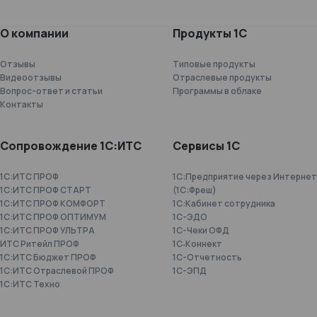
О компании
Продукты 1С
Отзывы
Типовые продукты
Видеоотзывы
Отраслевые продукты
Вопрос-ответ и статьи
Программы в облаке
Контакты
Сопровождение 1С:ИТС
Сервисы 1С
1С:ИТС ПРОФ
1С:Предприятие через Интернет
1С:ИТС ПРОФ СТАРТ
(1С:Фреш)
1С:ИТС ПРОФ КОМФОРТ
1С:Кабинет сотрудника
1С:ИТС ПРОФ ОПТИМУМ
1С-ЭДО
1С:ИТС ПРОФ УЛЬТРА
1С-Чеки ОФД
ИТС Ритейл ПРОФ
1С‑Коннект
1С:ИТС Бюджет ПРОФ
1C-Отчетность
1С:ИТС Отраслевой ПРОФ
1С-ЭПД
1С:ИТС Техно