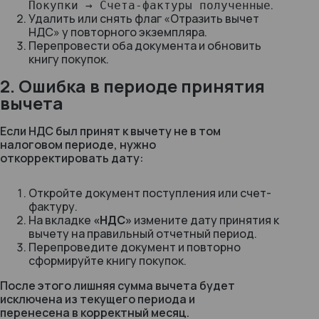
.
Покупки → Счета-фактуры полученные
Удалить или снять флаг
«Отразить вычет
НДС»
у повторного экземпляра.
Перепровести оба документа и обновить
книгу покупок.
2. Ошибка в периоде принятия
вычета
Если НДС был принят к вычету не в том
налоговом периоде, нужно
откорректировать дату:
Откройте документ поступления или счет-
фактуру.
На вкладке
«НДС»
измените дату принятия к
вычету на правильный отчетный период.
Перепроведите документ и повторно
сформируйте книгу покупок.
После этого лишняя сумма вычета будет
исключена из текущего периода и
перенесена в корректный месяц.