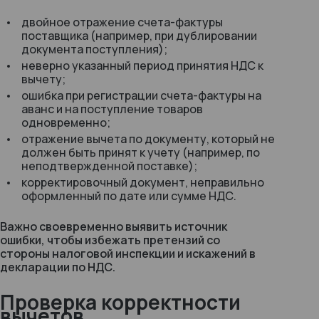
двойное отражение счета-фактуры
поставщика (например, при дублировании
документа поступления);
неверно указанный период принятия НДС к
вычету;
ошибка при регистрации счета-фактуры на
аванс и на поступление товаров
одновременно;
отражение вычета по документу, который не
должен быть принят к учету (например, по
неподтвержденной поставке);
корректировочный документ, неправильно
оформленный по дате или сумме НДС.
Важно своевременно выявить источник
ошибки, чтобы избежать претензий со
стороны налоговой инспекции и искажений в
декларации по НДС.
Проверка корректности
вычетов