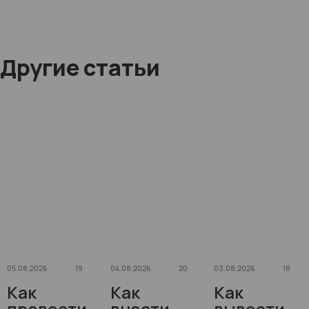
Другие статьи
05.08.2026
19
04.08.2026
20
03.08.2026
18
Как
Как
Как
провести
внести
вывести