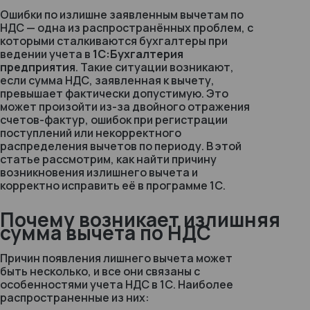
Ошибки по излишне заявленным вычетам по
НДС — одна из распространённых проблем, с
которыми сталкиваются бухгалтеры при
ведении учета в
1С:Бухгалтерия
предприятия
. Такие ситуации возникают,
если сумма НДС, заявленная к вычету,
превышает фактически допустимую. Это
может произойти из-за двойного отражения
счетов-фактур, ошибок при регистрации
поступлений или некорректного
распределения вычетов по периоду. В этой
статье рассмотрим, как найти причину
возникновения излишнего вычета и
корректно исправить её в программе 1С.
Почему возникает излишняя
сумма вычета по НДС
Причин появления лишнего вычета может
быть несколько, и все они связаны с
особенностями учета НДС в 1С. Наиболее
распространенные из них: