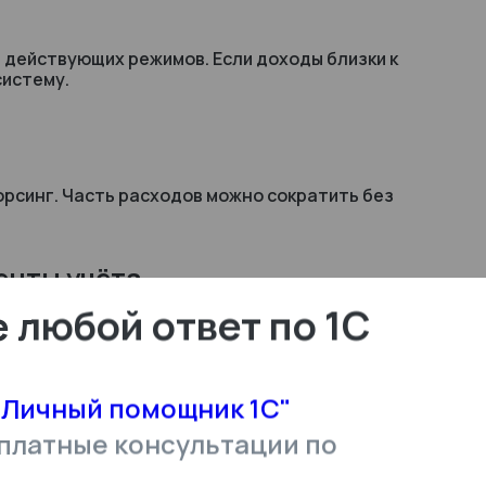
 действующих режимов. Если доходы близки к
систему.
орсинг. Часть расходов можно сократить без
енты учёта
 любой ответ по 1С
вой отчётности. Это позволит избежать ошибок и
"Личный помощник 1С"
№ 1026190-8
платные консультации по
отовиться стоит заранее — иначе адаптация в 2026