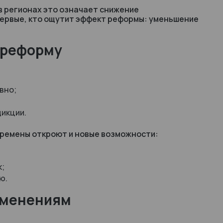
в регионах это означает снижение
первые, кто ощутит эффект реформы: уменьшение
 реформу
вно;
дикции.
еремены откроют и новые возможности:
к;
ю.
изменениям