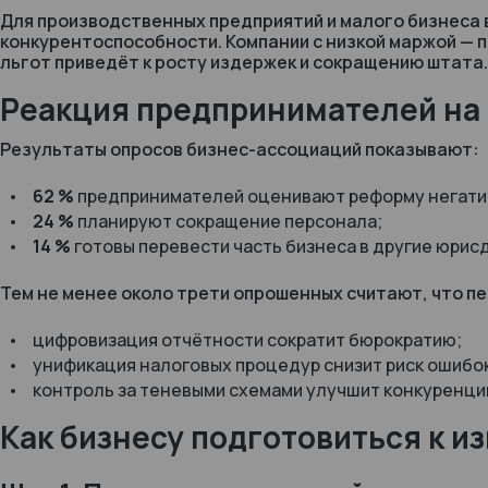
Для производственных предприятий и малого бизнеса 
конкурентоспособности. Компании с низкой маржой — 
льгот приведёт к росту издержек и сокращению штата.
Реакция предпринимателей на
Результаты опросов бизнес-ассоциаций показывают:
62 %
предпринимателей оценивают реформу негати
24 %
планируют сокращение персонала;
14 %
готовы перевести часть бизнеса в другие юрис
Тем не менее около трети опрошенных считают, что п
цифровизация отчётности сократит бюрократию;
унификация налоговых процедур снизит риск ошибо
контроль за теневыми схемами улучшит конкуренци
Как бизнесу подготовиться к 