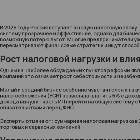
В 2026 году Россия вступает в новую налоговую эпоху
систему прозрачнее и эффективнее, однако для бизнес
возможную потерю льгот. Многие предприниматели уж
пересматривают финансовые стратегии и ищут способ
Рост налоговой нагрузки и вли
Одним из наиболее обсуждаемых пунктов реформы явля
компаний это означает рост себестоимости и неизбеж
Малый и средний бизнес особенно чувствителен к так
налогообложения (УСН) позволяла платить 6% с дохода
дохода вынудит часть ИП перейти на общую систему 
обязательствами перед ФНС.
Эксперты отмечают: суммарная налоговая нагрузка в 
торговых и сервисных компаний.