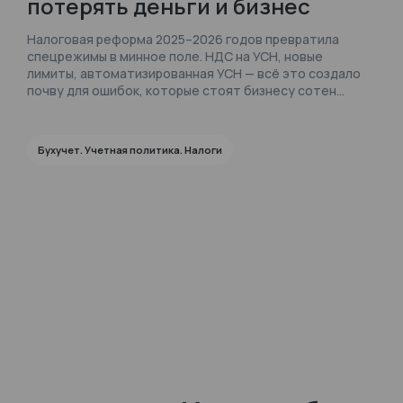
потерять деньги и бизнес
Налоговая реформа 2025–2026 годов превратила
спецрежимы в минное поле. НДС на УСН, новые
лимиты, автоматизированная УСН — всё это создало
почву для ошибок, которые стоят бизнесу сотен
тысяч рублей. Разбираем самые частые промахи на
каждом режиме, показываем, как их избежать, и
объясняем, почему даже опытные бухгалтеры
Бухучет. Учетная политика. Налоги
попадают в ловушки новых правил.