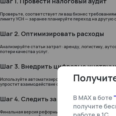
Шаг 1. Провести налоговый аудит
Проверьте, соответствует ли ваш бизнес требованиям
лимиту УСН — заранее планируйте переход на другую 
Шаг 2. Оптимизировать расходы
Анализируйте статьи затрат: аренду, логистику, аутс
потери качества услуг.
Шаг 3. Внедрить цифровые инструм
Получите
Используйте автоматизированные решения для налого
упростит взаимодействие с ФНС.
В MAX в боте
Шаг 4. Следить за законопроектом 
получите бес
Финальная версия реформы всё ещё обсуждается. Но г
работе в 1С.