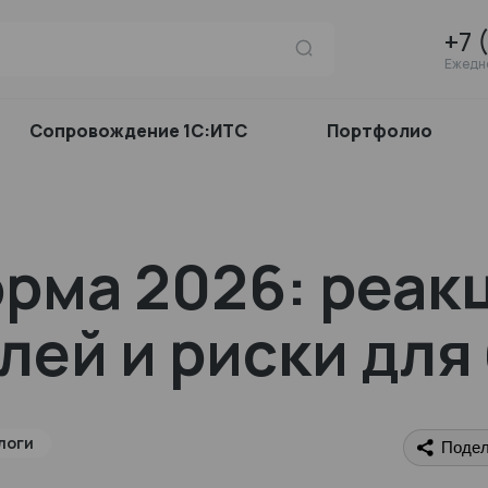
+7 
Ежедне
Сопровождение 1С:ИТС
Портфолио
рма 2026: реак
ей и риски для
логи
Подел