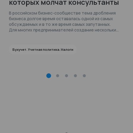
которых молчат консультанты
В российском бизнес-сообществе тема дробления
бизнеса долгое время оставалась одной из самых
обсуждаемых и в то же время самых запутанных.
Для многих предпринимателей создание нескольких
юридических лиц или индивидуальных
предпринимателей (ИП) воспринималось не как
преступление, а как стандартная практика
Бухучет. Учетная политика. Налоги
оптимизации налоговой нагрузки.