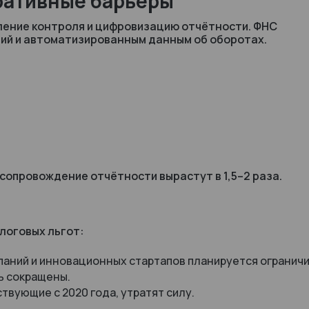
ративные барьеры
ление контроля и цифровизацию отчётности. ФНС
ний и автоматизированным данным об оборотах.
сопровождение отчётности вырастут в 1,5–2 раза.
логовых льгот:
аний и инновационных стартапов планируется ограничи
ь сокращены.
вующие с 2020 года, утратят силу.