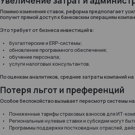
Увеличение затрат и админист
Помимо изменения ставок, реформа предполагает уси
получит прямой доступ к банковским операциям компа
Это требует от бизнеса инвестиций в:
бухгалтерские и ERP-системы;
обновление программного обеспечения;
обучение персонала;
услуги налоговых консультантов.
По оценкам аналитиков, средние затраты компаний на 
Потеря льгот и преференций
Особое беспокойство вызывает пересмотр системы на
Пониженные тарифы страховых взносов для ИТ-комп
Региональные нулевые ставки и субсидии могут быт
Программы поддержки постковидных отраслей, дейст