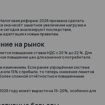
. Налоговая реформа-2026 призвана сделать
а она несёт заметное увеличение нагрузки и
е сегодня анализируют последствия,
ы адаптации к новым правилам.
яние на рынок
ется повышение ставки НДС с 20 % до 22 %. Для
ное повышение цен для конечного потребителя.
им изменениям. Если ранее упрощённая система
 или 15% с прибыли, то теперь снижение лимитов
с более сложной отчётностью и повышенными
2026 году может вырасти на 15–20%, особенно для