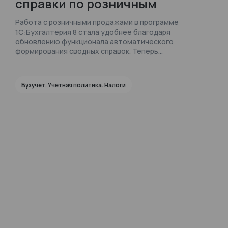
справки по розничным
продажам в 1С:Бухгалтерия 8
Работа с розничными продажами в программе
— видеоинструкция
1С:Бухгалтерия 8 стала удобнее благодаря
обновлению функционала автоматического
формирования сводных справок. Теперь
пользователям не нужно вручную создавать
документы за каждый отчетный период — программа
самостоятельно формирует необходимые записи с
Бухучет. Учетная политика. Налоги
учетом выбранных настроек.