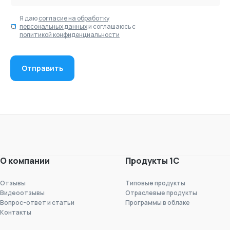
количество
переработанный
споров между
обзор ключевых
Я даю
согласие на обработку
участниками
изменений,
персональных данных
и соглашаюсь с
сделок.
сохранивший
политикой конфиденциальности
структуру и
объем исходных
материалов, но
изложенный в
полностью
оригинальной
форме.
О компании
Продукты 1С
Отзывы
Типовые продукты
Видеоотзывы
Отраслевые продукты
Вопрос-ответ и статьи
Программы в облаке
Контакты