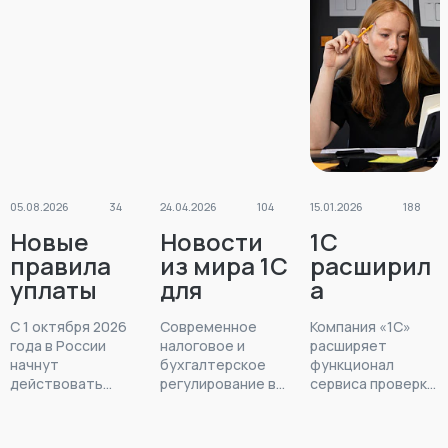
05.08.2026
34
24.04.2026
104
15.01.2026
188
Новые
Новости
1С
правила
из мира 1С
расширил
уплаты
для
а
НДС по
бухгалтер
функцион
С 1 октября 2026
Современное
Компания «1С»
длящимся
ов и
ал 1СПАРК
года в России
налоговое и
расширяет
договора
руководит
Риски:
лата
начнут
бухгалтерское
функционал
м с 1
елей со 20
новые
действовать
регулирование в
сервиса проверки
октября
новые правила
по 24
России
отчеты и
контрагентов
ция
исчисления НДС
продолжает
1СПАРК Риски,
2026 года:
апреля
проверки
по длящимся
активно
встроенного в