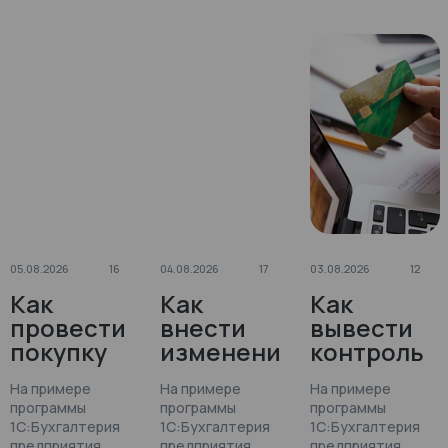
05.08.2026
16
04.08.2026
17
03.08.2026
12
Как
Как
Как
провести
внести
вывести
покупку
изменени
контроль
на
я сразу по
планируе
На примере
На примере
На примере
маркетпл
всем
мых и
программы
программы
программы
ейсе в
товарам в
фактическ
1С:Бухгалтерия
1С:Бухгалтерия
1С:Бухгалтерия
1С:Бухгалт
«Отчете о
их
предприятия
предприятия
предприятия