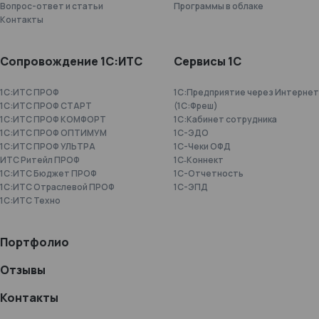
Вопрос-ответ и статьи
Программы в облаке
Контакты
Сопровождение 1С:ИТС
Сервисы 1С
1С:ИТС ПРОФ
1С:Предприятие через Интернет
1С:ИТС ПРОФ СТАРТ
(1С:Фреш)
1С:ИТС ПРОФ КОМФОРТ
1С:Кабинет сотрудника
1С:ИТС ПРОФ ОПТИМУМ
1С-ЭДО
1С:ИТС ПРОФ УЛЬТРА
1С-Чеки ОФД
ИТС Ритейл ПРОФ
1С‑Коннект
1С:ИТС Бюджет ПРОФ
1C-Отчетность
1С:ИТС Отраслевой ПРОФ
1С-ЭПД
1С:ИТС Техно
Портфолио
Отзывы
Контакты