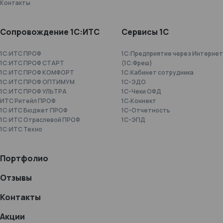
Контакты
Сопровождение 1С:ИТС
Сервисы 1С
1С:ИТС ПРОФ
1С:Предприятие через Интернет
1С:ИТС ПРОФ СТАРТ
(1С:Фреш)
1С:ИТС ПРОФ КОМФОРТ
1С:Кабинет сотрудника
1С:ИТС ПРОФ ОПТИМУМ
1С-ЭДО
1С:ИТС ПРОФ УЛЬТРА
1С-Чеки ОФД
ИТС Ритейл ПРОФ
1С‑Коннект
1С:ИТС Бюджет ПРОФ
1C-Отчетность
1С:ИТС Отраслевой ПРОФ
1С-ЭПД
1С:ИТС Техно
Портфолио
Отзывы
Контакты
Акции