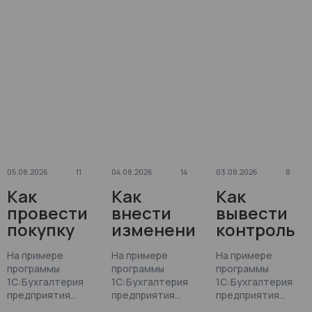
05.08.2026
11
04.08.2026
14
03.08.2026
8
Как
Как
Как
провести
внести
вывести
покупку
изменени
контроль
на
я сразу по
планируе
На примере
На примере
На примере
маркетпл
всем
мых и
программы
программы
программы
ейсе в
товарам в
фактическ
1С:Бухгалтерия
1С:Бухгалтерия
1С:Бухгалтерия
1С:Бухгалт
«Отчете о
их
предприятия
предприятия
предприятия
редакции
редакции
редакции