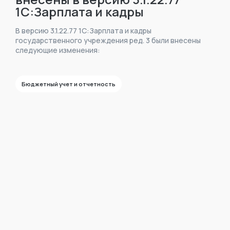
1С:Зарплата и кадры
государственного
В версию 3.1.22.77 1С:Зарплата и кадры
учреждения ред. 3?
государственного учреждения ред. 3 были внесены
следующие изменения:
Бюджетный учет и отчетность