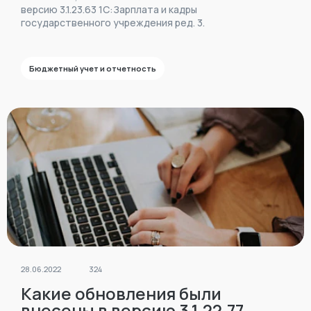
учреждения ред. 3?
версию 3.1.23.63 1С:Зарплата и кадры
государственного учреждения ред. 3.
Бюджетный учет и отчетность
28.06.2022
324
Какие обновления были
внесены в версию 3.1.22.77