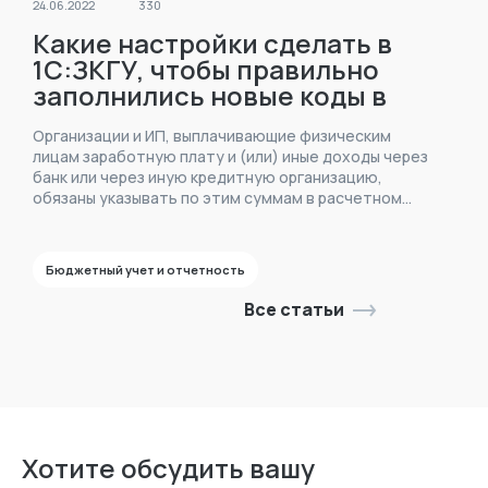
24.06.2022
330
Какие настройки сделать в
1С:ЗКГУ, чтобы правильно
заполнились новые коды в
платежных поручениях на
Организации и ИП, выплачивающие физическим
выплату зарплаты с 1 мая 2022
лицам заработную плату и (или) иные доходы через
года?
банк или через иную кредитную организацию,
обязаны указывать по этим суммам в расчетном
документе специальные коды вида доходов.
Бюджетный учет и отчетность
Все статьи
Хотите обсудить вашу