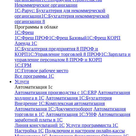
Некоммерческие организации
1С-Рарус: Бухгалтерия для некоммерческой
организации
1С:Бухгалтерия некоммерческой
организации 8
Программы в облаке
1C:Фреш
1C:Фреш ПРОФ
1C:Фреш Базовый
1C:Фреш КОРП
Аренда 1С
1С:Бухгалтерия предприятия 8 ПРОФ и
КОРП
1С:Управление торговлей 8 ПРОФ
1С:Зарплата и
управление персоналом 8 ПРОФ и КОРП
1С:ГРМ
1С:Готовое рабочее место
Все программы 1С
Услуги
Автоматизация 1с
Автоматизация производства с 1C:ERP
Автоматизация
холдинга в 1С
Автоматизация 1С:Бухгалтерия
Внедрение 1С:Комплексная автоматизация
Автоматизация 1С:Документооборот
Автоматизация
торговли в 1С
Автоматизация 1С:УНФ
Автоматизация
заработной платы в 1С
Линия консультаций 1С
Услуги программиста 1С
Настройка 1С
Подключим и настроим онлайн-кассы