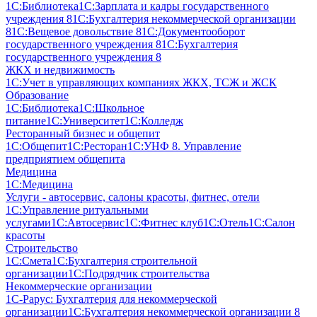
1С:Библиотека
1С:Зарплата и кадры государственного
учреждения 8
1С:Бухгалтерия некоммерческой организации
8
1С:Вещевое довольствие 8
1С:Документооборот
государственного учреждения 8
1С:Бухгалтерия
государственного учреждения 8
ЖКХ и недвижимость
1С:Учет в управляющих компаниях ЖКХ, ТСЖ и ЖСК
Образование
1С:Библиотека
1С:Школьное
питание
1С:Университет
1С:Колледж
Ресторанный бизнес и общепит
1С:Общепит
1С:Ресторан
1С:УНФ 8. Управление
предприятием общепита
Медицина
1С:Медицина
Услуги - автосервис, cалоны красоты, фитнес, отели
1С:Управление ритуальными
услугами
1С:Автосервис
1С:Фитнес клуб
1С:Отель
1С:Салон
красоты
Строительство
1С:Смета
1С:Бухгалтерия строительной
организации
1С:Подрядчик строительства
Некоммерческие организации
1С-Рарус: Бухгалтерия для некоммерческой
организации
1С:Бухгалтерия некоммерческой организации 8