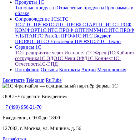
Продукты 1С
Типовые продукты
Отраслевые продукты
Программы в
облаке
Сопровождение 1С:ИТС
1С:ИТС ПРОФ
1С:ИТС ПРОФ СТАРТ
1С:ИТС ПРОФ
КОМФОРТ
1С:ИТС ПРОФ ОПТИМУМ
1С:ИТС ПРОФ
УЛЬТРА
ИТС Ритейл ПРОФ
1С:ИТС Бюджет
ПРОФ
1С:ИТС Отраслевой ПРОФ
1С:ИТС Техно
Сервисы 1С
1С:Предприятие через Интернет (1С:Фреш)
1С:Кабинет
сотрудника
1С-ЭДО
1С-Чеки ОФД
1С‑Коннект
1C-
Отчетность
1С-ЭПД
Портфолио
Отзывы
Контакты
Акции
Мероприятия
Вконтакте
Telegram
RuTube
ООО «Что делать Внедрение»
+7 (499) 956-21-70
Ежедневно, c 9:00 до 18:00
127083, г. Москва, ул. Мишина, д. 56
Разработка