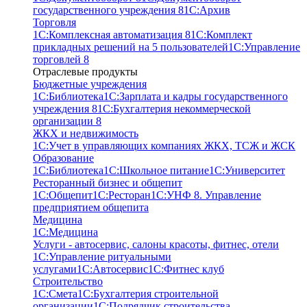
государственного учреждения 8
1С:Архив
Торговля
1С:Комплексная автоматизация 8
1С:Комплект
прикладных решений на 5 пользователей
1С:Управление
торговлей 8
Отраслевые продукты
Бюджетные учреждения
1С:Библиотека
1С:Зарплата и кадры государственного
учреждения 8
1С:Бухгалтерия некоммерческой
организации 8
ЖКХ и недвижимость
1С:Учет в управляющих компаниях ЖКХ, ТСЖ и ЖСК
Образование
1С:Библиотека
1С:Школьное питание
1С:Университет
Ресторанный бизнес и общепит
1С:Общепит
1С:Ресторан
1С:УНФ 8. Управление
предприятием общепита
Медицина
1С:Медицина
Услуги - автосервис, cалоны красоты, фитнес, отели
1С:Управление ритуальными
услугами
1С:Автосервис
1С:Фитнес клуб
Строительство
1С:Смета
1С:Бухгалтерия строительной
организации
1С:Подрядчик строительства