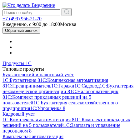
+7 (499) 956-21-70
Ежедневно, c 9:00 до 18:00
Москва
Обратный звонок
Продукты 1С
Типовые продукты
Бухгалтерский и налоговый учёт
1С:Бухгалтерия 8
1С:Комплексная автоматизация
8
1С:Предприниматель
1С:Гаражи
1С:Садовод
1С:Бухгалтерия
некоммерческой организации 8
1С:Налогоплательщик
8
1С:Комплект прикладных решений на 5
пользователей
1С:Бухгалтерия сельскохозяйственного
предприятия
1С:Упрощенка 8
Кадровый учет
1С:Комплексная автоматизация 8
1С:Комплект прикладных
решений на 5 пользователей
1С:Зарплата и управление
персоналом 8
Комплексная автоматизация