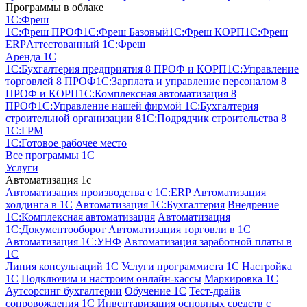
Программы в облаке
1C:Фреш
1C:Фреш ПРОФ
1C:Фреш Базовый
1C:Фреш КОРП
1C:Фреш
ERP
Аттестованный 1С:Фреш
Аренда 1С
1С:Бухгалтерия предприятия 8 ПРОФ и КОРП
1С:Управление
торговлей 8 ПРОФ
1С:Зарплата и управление персоналом 8
ПРОФ и КОРП
1С:Комплексная автоматизация 8
ПРОФ
1С:Управление нашей фирмой
1С:Бухгалтерия
строительной организации 8
1С:Подрядчик строительства 8
1С:ГРМ
1С:Готовое рабочее место
Все программы 1С
Услуги
Автоматизация 1с
Автоматизация производства с 1C:ERP
Автоматизация
холдинга в 1С
Автоматизация 1С:Бухгалтерия
Внедрение
1С:Комплексная автоматизация
Автоматизация
1С:Документооборот
Автоматизация торговли в 1С
Автоматизация 1С:УНФ
Автоматизация заработной платы в
1С
Линия консультаций 1С
Услуги программиста 1С
Настройка
1С
Подключим и настроим онлайн-кассы
Маркировка 1С
Аутсорсинг бухгалтерии
Обучение 1С
Тест-драйв
сопровождения 1С
Инвентаризация основных средств с