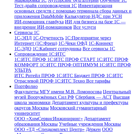
Маркировка 1С
Аутсорсинг бухгалтерии
Обучение 1С
Тест-драйв сопровождения 1С
Инвентаризация
основных средств с помощью терминала сбора данных и
приложения DataMobile
Калькулятор НДС при УСН
ИИ-помощник главбуха
ИИ для бизнеса на базе 1С —
внедрение ИИ-помощников
Все услуги
Сервисы 1С
1С-ЭПД
1C-Отчетность
1С:Предприятие через
Интернет (1С:Фреш)
1С-Чеки ОФД
1С‑Коннект
1С-ЭДО
1С:Кабинет сотрудника
Все сервисы 1С
Сопровождение 1С:ИТС
1С:ИТС ПРОФ
1С:ИТС ПРОФ СТАРТ
1С:ИТС ПРОФ
КОМФОРТ
1С:ИТС ПРОФ ОПТИМУМ
1С:ИТС ПРОФ
УЛЬТРА
ИТС Ритейл ПРОФ
1С:ИТС Бюджет ПРОФ
1С:ИТС
Отраслевой ПРОФ
1С:ИТС Техно
Все тарифы
Портфолио
Факультеты МГУ имени М.В. Ломоносова
Центральный
музей Вооружённых Сил РФ
Сбербанк — АСТ
Высшая
школа экономики
Департамент культуры и префектуры
округов Москвы
Московский гуманитарный
университет
ООО «ХимСервисИнжиниринг»
Департамент
образования Москвы
Учебные учреждения Москвы
ООО «ТД «Спецкомплект Центр»
Дёркен
ООО