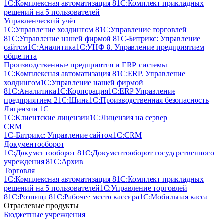
1С:Комплексная автоматизация 8
1С:Комплект прикладных
решений на 5 пользователей
Управленческий учёт
1С:Управление холдингом 8
1С:Управление торговлей
8
1С:Управление нашей фирмой 8
1С-Битрикс: Управление
сайтом
1С:Аналитика
1С:УНФ 8. Управление предприятием
общепита
Производственные предприятия и ERP-системы
1С:Комплексная автоматизация 8
1С:ERP. Управление
холдингом
1С:Управление нашей фирмой
8
1С:Аналитика
1С:Корпорация
1С:ERP Управление
предприятием 2
1С:Шина
1С:Производственная безопасность
Лицензии 1С
1С:Клиентские лицензии
1С:Лицензия на сервер
CRM
1С-Битрикс: Управление сайтом
1С:CRM
Документооборот
1С:Документооборот 8
1С:Документооборот государственного
учреждения 8
1С:Архив
Торговля
1С:Комплексная автоматизация 8
1С:Комплект прикладных
решений на 5 пользователей
1С:Управление торговлей
8
1С:Розница 8
1С:Рабочее место кассира
1С:Мобильная касса
Отраслевые продукты
Бюджетные учреждения