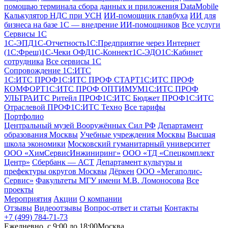
помощью терминала сбора данных и приложения DataMobile
Калькулятор НДС при УСН
ИИ-помощник главбуха
ИИ для
бизнеса на базе 1С — внедрение ИИ-помощников
Все услуги
Сервисы 1С
1С-ЭПД
1C-Отчетность
1С:Предприятие через Интернет
(1С:Фреш)
1С-Чеки ОФД
1С‑Коннект
1С-ЭДО
1С:Кабинет
сотрудника
Все сервисы 1С
Сопровождение 1С:ИТС
1С:ИТС ПРОФ
1С:ИТС ПРОФ СТАРТ
1С:ИТС ПРОФ
КОМФОРТ
1С:ИТС ПРОФ ОПТИМУМ
1С:ИТС ПРОФ
УЛЬТРА
ИТС Ритейл ПРОФ
1С:ИТС Бюджет ПРОФ
1С:ИТС
Отраслевой ПРОФ
1С:ИТС Техно
Все тарифы
Портфолио
Центральный музей Вооружённых Сил РФ
Департамент
образования Москвы
Учебные учреждения Москвы
Высшая
школа экономики
Московский гуманитарный университет
ООО «ХимСервисИнжиниринг»
ООО «ТД «Спецкомплект
Центр»
Сбербанк — АСТ
Департамент культуры и
префектуры округов Москвы
Дёркен
ООО «Мегаполис-
Сервис»
Факультеты МГУ имени М.В. Ломоносова
Все
проекты
Мероприятия
Акции
О компании
Отзывы
Видеоотзывы
Вопрос-ответ и статьи
Контакты
+7 (499) 784-71-73
Ежедневно, c 9:00 до 18:00
Москва