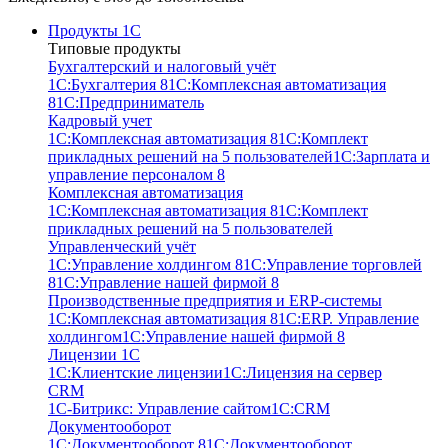
Продукты 1С
Типовые продукты
Бухгалтерский и налоговый учёт
1С:Бухгалтерия 8
1С:Комплексная автоматизация
8
1С:Предприниматель
Кадровый учет
1С:Комплексная автоматизация 8
1С:Комплект
прикладных решений на 5 пользователей
1С:Зарплата и
управление персоналом 8
Комплексная автоматизация
1С:Комплексная автоматизация 8
1С:Комплект
прикладных решений на 5 пользователей
Управленческий учёт
1С:Управление холдингом 8
1С:Управление торговлей
8
1С:Управление нашей фирмой 8
Производственные предприятия и ERP-системы
1С:Комплексная автоматизация 8
1С:ERP. Управление
холдингом
1С:Управление нашей фирмой 8
Лицензии 1С
1С:Клиентские лицензии
1С:Лицензия на сервер
CRM
1С-Битрикс: Управление сайтом
1С:CRM
Документооборот
1С:Документооборот 8
1С:Документооборот