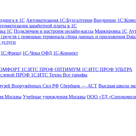
лдинга в 1С
Автоматизация 1С:Бухгалтерия
Внедрение 1С:Комп
втоматизация заработной платы в 1С
йка 1С
Подключим и настроим онлайн-кассы
Маркировка 1С
Аут
средств с помощью терминала сбора данных и приложения Data
 услуги
 (1С:Фреш)
1С-Чеки ОФД
1С‑Коннект
КОМФОРТ
1С:ИТС ПРОФ ОПТИМУМ
1С:ИТС ПРОФ УЛЬТРА
аслевой ПРОФ
1С:ИТС Техно
Все тарифы
музей Вооружённых Сил РФ
Сбербанк — АСТ
Высшая школа эк
ия Москвы
Учебные учреждения Москвы
ООО «ТД «Спецкомпле