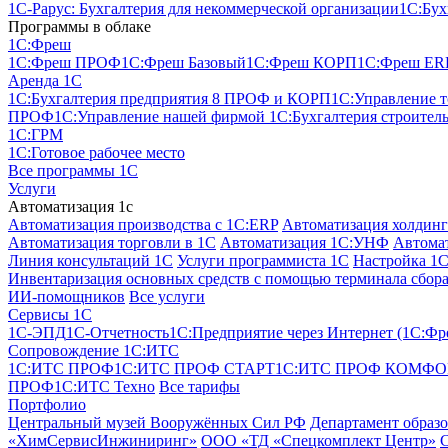
1С-Рарус: Бухгалтерия для некоммерческой организации
1С:Бух
Программы в облаке
1C:Фреш
1C:Фреш ПРОФ
1C:Фреш Базовый
1C:Фреш КОРП
1C:Фреш ER
Аренда 1С
1С:Бухгалтерия предприятия 8 ПРОФ и КОРП
1С:Управление 
ПРОФ
1С:Управление нашей фирмой
1С:Бухгалтерия строител
1С:ГРМ
1С:Готовое рабочее место
Все программы 1С
Услуги
Автоматизация 1с
Автоматизация производства с 1C:ERP
Автоматизация холдинг
Автоматизация торговли в 1С
Автоматизация 1С:УНФ
Автомат
Линия консультаций 1С
Услуги программиста 1С
Настройка 1
Инвентаризация основных средств с помощью терминала сбора
ИИ-помощников
Все услуги
Сервисы 1С
1С-ЭПД
1C-Отчетность
1С:Предприятие через Интернет (1С:Фр
Сопровождение 1С:ИТС
1С:ИТС ПРОФ
1С:ИТС ПРОФ СТАРТ
1С:ИТС ПРОФ КОМФО
ПРОФ
1С:ИТС Техно
Все тарифы
Портфолио
Центральный музей Вооружённых Сил РФ
Департамент образ
«ХимСервисИнжиниринг»
ООО «ТД «Спецкомплект Центр»