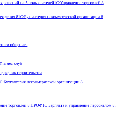
х решений на 5 пользователей
1С:Управление торговлей 8
реждения 8
1С:Бухгалтерия некоммерческой организации 8
ятием общепита
Фитнес клуб
одрядчик строительства
С:Бухгалтерия некоммерческой организации 8
ение торговлей 8 ПРОФ
1С:Зарплата и управление персоналом