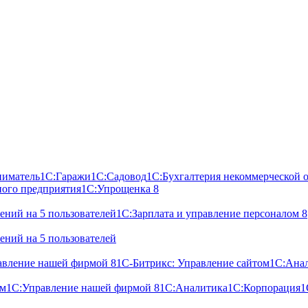
ниматель
1С:Гаражи
1С:Садовод
1С:Бухгалтерия некоммерческой 
ного предприятия
1С:Упрощенка 8
ний на 5 пользователей
1С:Зарплата и управление персоналом 8
ний на 5 пользователей
авление нашей фирмой 8
1С-Битрикс: Управление сайтом
1С:Ана
ом
1С:Управление нашей фирмой 8
1С:Аналитика
1С:Корпорация
1