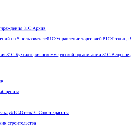
учреждения 8
1С:Архив
ний на 5 пользователей
1С:Управление торговлей 8
1С:Розница 
ния 8
1С:Бухгалтерия некоммерческой организации 8
1С:Вещевое 
дж
 общепита
с клуб
1С:Отель
1С:Салон красоты
ик строительства