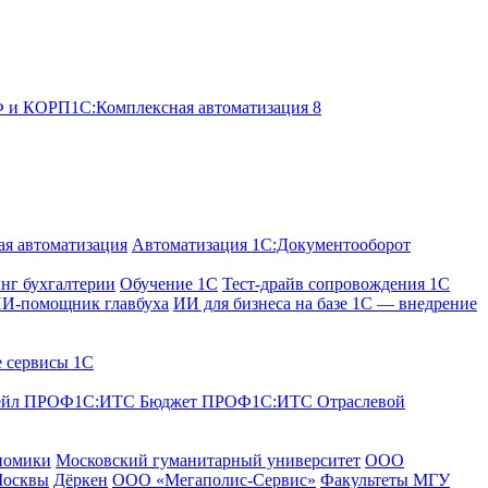
ОФ и КОРП
1С:Комплексная автоматизация 8
я автоматизация
Автоматизация 1С:Документооборот
нг бухгалтерии
Обучение 1С
Тест-драйв сопровождения 1С
И-помощник главбуха
ИИ для бизнеса на базе 1С — внедрение
е сервисы 1С
ейл ПРОФ
1С:ИТС Бюджет ПРОФ
1С:ИТС Отраслевой
номики
Московский гуманитарный университет
ООО
Москвы
Дёркен
ООО «Мегаполис-Сервис»
Факультеты МГУ