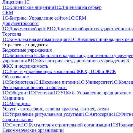
Лицензии 1С
1С:Клиентские лицензии
1С:Лицензия на сервер
CRM
1С-Битрикс: Управление сайтом
1С:CRM
Документооборот
1С:Документооборот 8
1С:Документооборот государственного 
Торговля
1С:Комплексная автоматизация 8
1С:Комплект прикладных реше
Отраслевые продукты
Бюджетные учреждения
1С:Библиотека
1С:Зарплата и кадры государственного учрежде
учреждения 8
1С:Бухгалтерия государственного учреждения 8
ЖКХ и недвижимость
1С:Учет в управляющих компаниях ЖКХ, ТСЖ и ЖСК
Образование
1С:Библиотека
1С:Школьное питание
1С:Университет
1С:Колле
Ресторанный бизнес и общепит
1С:Общепит
1С:Ресторан
1С:УНФ 8. Управление предприятием
Медицина
1С:Медицина
Услуги - автосервис, cалоны красоты, фитнес, отели
1С:Управление ритуальными услугами
1С:Автосервис
1С:Фитне
Строительство
1С:Смета
1С:Бухгалтерия строительной организации
1С:Подрядч
Некоммерческие организации