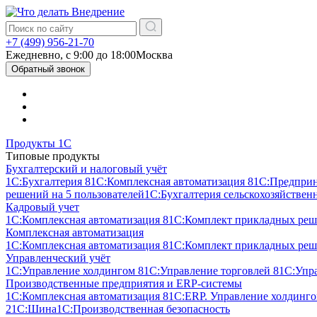
+7 (499) 956-21-70
Ежедневно, c 9:00 до 18:00
Москва
Обратный звонок
Продукты 1С
Типовые продукты
Бухгалтерский и налоговый учёт
1С:Бухгалтерия 8
1С:Комплексная автоматизация 8
1С:Предпри
решений на 5 пользователей
1С:Бухгалтерия сельскохозяйствен
Кадровый учет
1С:Комплексная автоматизация 8
1С:Комплект прикладных реше
Комплексная автоматизация
1С:Комплексная автоматизация 8
1С:Комплект прикладных реше
Управленческий учёт
1С:Управление холдингом 8
1С:Управление торговлей 8
1С:Упр
Производственные предприятия и ERP-системы
1С:Комплексная автоматизация 8
1С:ERP. Управление холдинг
2
1С:Шина
1С:Производственная безопасность