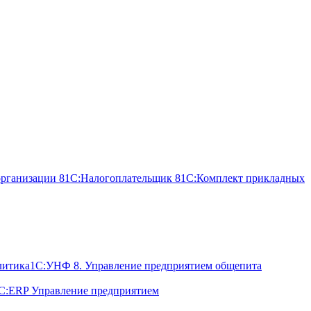
организации 8
1С:Налогоплательщик 8
1С:Комплект прикладных
литика
1С:УНФ 8. Управление предприятием общепита
С:ERP Управление предприятием