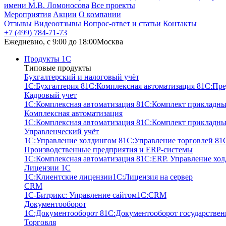
имени М.В. Ломоносова
Все проекты
Мероприятия
Акции
О компании
Отзывы
Видеоотзывы
Вопрос-ответ и статьи
Контакты
+7 (499) 784-71-73
Ежедневно, c 9:00 до 18:00
Москва
Продукты 1С
Типовые продукты
Бухгалтерский и налоговый учёт
1С:Бухгалтерия 8
1С:Комплексная автоматизация 8
1С:Пре
Кадровый учет
1С:Комплексная автоматизация 8
1С:Комплект прикладны
Комплексная автоматизация
1С:Комплексная автоматизация 8
1С:Комплект прикладны
Управленческий учёт
1С:Управление холдингом 8
1С:Управление торговлей 8
1
Производственные предприятия и ERP-системы
1С:Комплексная автоматизация 8
1С:ERP. Управление хо
Лицензии 1С
1С:Клиентские лицензии
1С:Лицензия на сервер
CRM
1С-Битрикс: Управление сайтом
1С:CRM
Документооборот
1С:Документооборот 8
1С:Документооборот государствен
Торговля