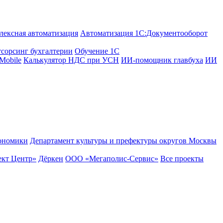
лексная автоматизация
Автоматизация 1С:Документооборот
сорсинг бухгалтерии
Обучение 1С
Mobile
Калькулятор НДС при УСН
ИИ-помощник главбуха
ИИ
ономики
Департамент культуры и префектуры округов Москвы
кт Центр»
Дёркен
ООО «Мегаполис-Сервис»
Все проекты