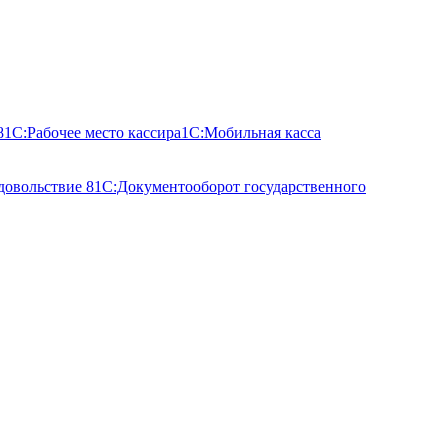
8
1С:Рабочее место кассира
1С:Мобильная касса
довольствие 8
1С:Документооборот государственного