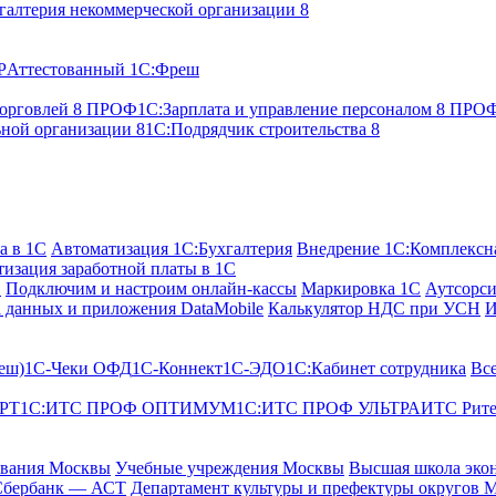
галтерия некоммерческой организации 8
P
Аттестованный 1С:Фреш
торговлей 8 ПРОФ
1С:Зарплата и управление персоналом 8 ПР
ьной организации 8
1С:Подрядчик строительства 8
а в 1С
Автоматизация 1С:Бухгалтерия
Внедрение 1С:Комплексна
изация заработной платы в 1С
С
Подключим и настроим онлайн-кассы
Маркировка 1С
Аутсорси
 данных и приложения DataMobile
Калькулятор НДС при УСН
И
еш)
1С-Чеки ОФД
1С‑Коннект
1С-ЭДО
1С:Кабинет сотрудника
Вс
РТ
1С:ИТС ПРОФ ОПТИМУМ
1С:ИТС ПРОФ УЛЬТРА
ИТС Рит
ования Москвы
Учебные учреждения Москвы
Высшая школа эко
Сбербанк — АСТ
Департамент культуры и префектуры округов 