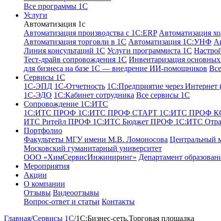
Все программы 1С
Услуги
Автоматизация 1с
Автоматизация производства с 1C:ERP
Автоматизация хо
Автоматизация торговли в 1С
Автоматизация 1С:УНФ
А
Линия консультаций 1С
Услуги программиста 1С
Настро
Тест-драйв сопровождения 1С
Инвентаризация основных 
для бизнеса на базе 1С — внедрение ИИ-помощников
Все
Сервисы 1С
1С-ЭПД
1C-Отчетность
1С:Предприятие через Интернет
1С-ЭДО
1С:Кабинет сотрудника
Все сервисы 1С
Сопровождение 1С:ИТС
1С:ИТС ПРОФ
1С:ИТС ПРОФ СТАРТ
1С:ИТС ПРОФ 
ИТС Ритейл ПРОФ
1С:ИТС Бюджет ПРОФ
1С:ИТС Отр
Портфолио
Факультеты МГУ имени М.В. Ломоносова
Центральный 
Московский гуманитарный университет
ООО «ХимСервисИнжиниринг»
Департамент образован
Мероприятия
Акции
О компании
Отзывы
Видеоотзывы
Вопрос-ответ и статьи
Контакты
Главная
/
Сервисы 1С
/
1С:Бизнес-сеть.Торговая площадка