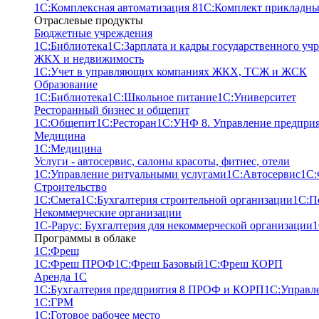
1С:Комплексная автоматизация 8
1С:Комплект прикладны
Отраслевые продукты
Бюджетные учреждения
1С:Библиотека
1С:Зарплата и кадры государственного уч
ЖКХ и недвижимость
1С:Учет в управляющих компаниях ЖКХ, ТСЖ и ЖСК
Образование
1С:Библиотека
1С:Школьное питание
1С:Университет
Ресторанный бизнес и общепит
1С:Общепит
1С:Ресторан
1С:УНФ 8. Управление предпри
Медицина
1С:Медицина
Услуги - автосервис, cалоны красоты, фитнес, отели
1С:Управление ритуальными услугами
1С:Автосервис
1С:
Строительство
1С:Смета
1С:Бухгалтерия строительной организации
1С:П
Некоммерческие организации
1С-Рарус: Бухгалтерия для некоммерческой организации
1
Программы в облаке
1C:Фреш
1C:Фреш ПРОФ
1C:Фреш Базовый
1C:Фреш КОРП
Аренда 1С
1С:Бухгалтерия предприятия 8 ПРОФ и КОРП
1С:Управл
1С:ГРМ
1С:Готовое рабочее место