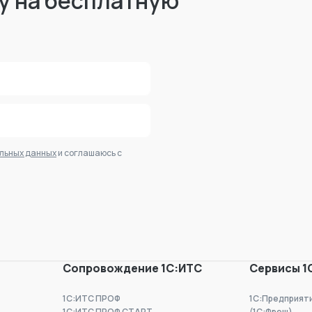
у на бесплатную
альных данных
и соглашаюсь с
Сопровождение 1С:ИТС
Сервисы 1
1С:ИТС ПРОФ
1С:Предприят
1С:ИТС ПРОФ СТАРТ
(1С:Фреш)