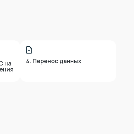
4. Перенос данных
С на
шения