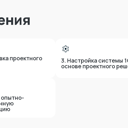
ения
вка проектного
3. Настройка системы 1
основе проектного ре
в опытно-
нную
ацию