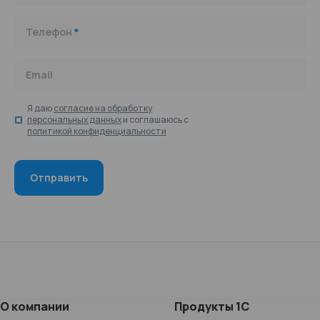
привести к
начислению
Телефон
*
пеней, а ошибки в
расчете — к
налоговым спорам
Email
и потере права на
корректное
уменьшение
Я даю
согласие на обработку
персональных данных
и соглашаюсь с
налога.
политикой конфиденциальности
О компании
Продукты 1С