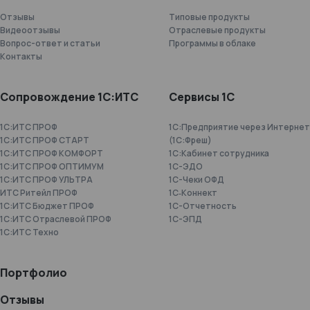
Отзывы
Типовые продукты
Видеоотзывы
Отраслевые продукты
Вопрос-ответ и статьи
Программы в облаке
Контакты
Сопровождение 1С:ИТС
Сервисы 1С
1С:ИТС ПРОФ
1С:Предприятие через Интернет
1С:ИТС ПРОФ СТАРТ
(1С:Фреш)
1С:ИТС ПРОФ КОМФОРТ
1С:Кабинет сотрудника
1С:ИТС ПРОФ ОПТИМУМ
1С-ЭДО
1С:ИТС ПРОФ УЛЬТРА
1С-Чеки ОФД
ИТС Ритейл ПРОФ
1С‑Коннект
1С:ИТС Бюджет ПРОФ
1C-Отчетность
1С:ИТС Отраслевой ПРОФ
1С-ЭПД
1С:ИТС Техно
Портфолио
Отзывы