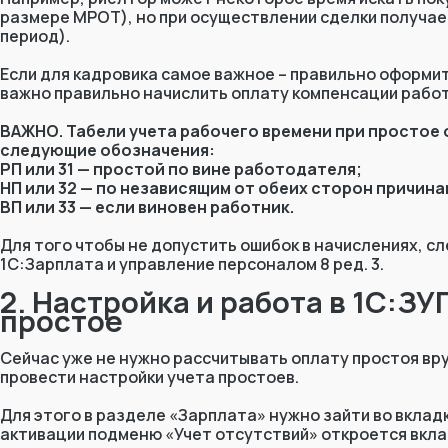
размере МРОТ), но при осуществлении сделки получае
период).
Если для кадровика самое важное – правильно оформить
важно правильно начислить оплату компенсации рабо
ВАЖНО. Табели учета рабочего времени при простое
следующие обозначения:
РП или 31 — простой по вине работодателя;
НП или 32 — по независящим от обеих сторон причина
ВП или 33 — если виновен работник.
Для того чтобы не допустить ошибок в начислениях, 
1С:Зарплата и управление персоналом 8 ред. 3.
2. Настройка и работа в 1С:ЗУ
пр
остое
Сейчас уже не нужно рассчитывать оплату простоя вр
провести настройки учета простоев.
Для этого в разделе «Зарплата» нужно зайти во вклад
активации подменю «Учет отсутствий» откроется вклад