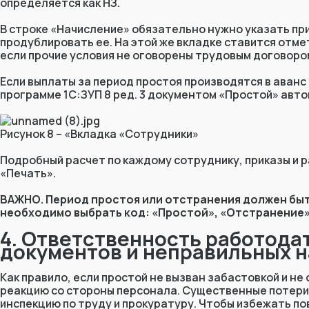
определяется как НЗ.
В строке «Начисление» обязательно нужно указать пр
продублировать ее. На этой же вкладке ставится отм
если прочие условия не оговорены трудовым договором
Если выплаты за период простоя производятся в аванс
программе 1С:ЗУП 8 ред. 3 документом «Простой» авт
Рисунок 8 – «Вкладка «Сотрудники»
Подробный расчет по каждому сотруднику, приказы и 
«Печать».
ВАЖНО. Период простоя или отстранения должен быт
необходимо выбрать код: «Простой», «Отстранение»
4. Ответственность работода
документов и неправильных н
Как правило, если простой не вызван забастовкой и н
реакцию со стороны персонала. Существенные потери
инспекцию по труду и прокуратуру. Чтобы избежать п