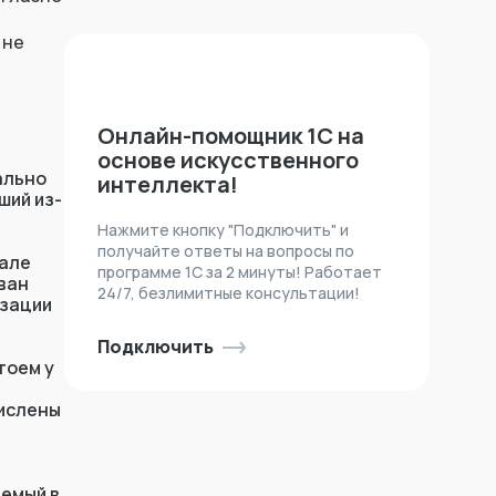
 не
Онлайн-помощник 1С на
основе искусственного
ально
интеллекта!
ший из-
Нажмите кнопку "Подключить" и
получайте ответы на вопросы по
чале
программе 1С за 2 минуты! Работает
ван
24/7, безлимитные консультации!
изации
Подключить
тоем у
числены
аемый в