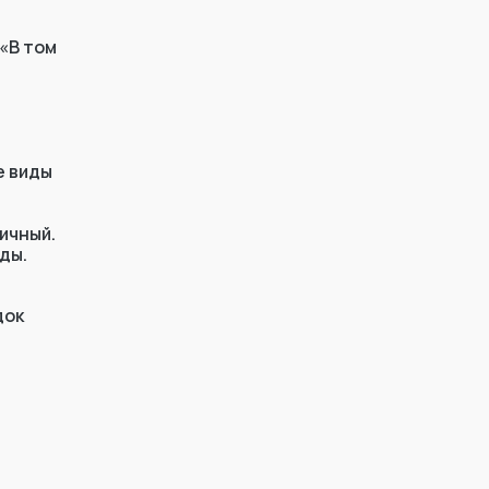
 «В том
е виды
ичный.
ды.
док