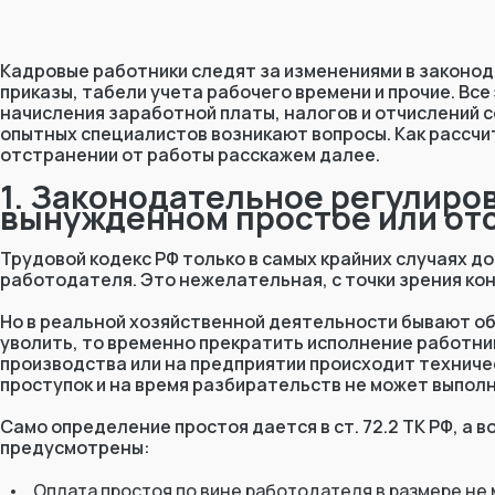
Кадровые работники следят за изменениями в законо
приказы, табели учета рабочего времени и прочие. Вс
начисления заработной платы, налогов и отчислений 
опытных специалистов возникают вопросы. Как рассчит
отстранении от работы расскажем далее.
1. Законодательное регулиро
вынужденном простое или от
Трудовой кодекс РФ только в самых крайних случаях 
работодателя. Это нежелательная, с точки зрения ко
Но в реальной хозяйственной деятельности бывают о
уволить, то временно прекратить исполнение работни
производства или на предприятии происходит техниче
проступок и на время разбирательств не может выпол
Само определение простоя дается в ст. 72.2 ТК РФ, а во
предусмотрены:
Оплата простоя по вине работодателя в размере не 