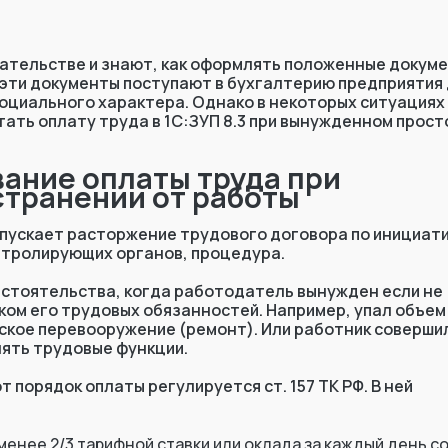
дательстве и знают, как оформлять положенные докум
е эти документы поступают в бухгалтерию предприятия
социального характера. Однако в некоторых ситуациях
ать оплату труда в 1С:ЗУП 8.3 при вынужденном прост
вание оплаты труда при
странении от работы
допускает расторжение трудового договора по инициат
нтролирующих органов, процедура.
бстоятельства, когда работодатель вынужден если не
ком его трудовых обязанностей. Например, упал объем
ское перевооружение (ремонт). Или работник соверши
нять трудовые функции.
т порядок оплаты регулируется ст. 157 ТК РФ. В ней
менее 2/3 тарифной ставки или оклада за каждый день с