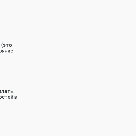
 (это
тояние
ыплаты
остей в