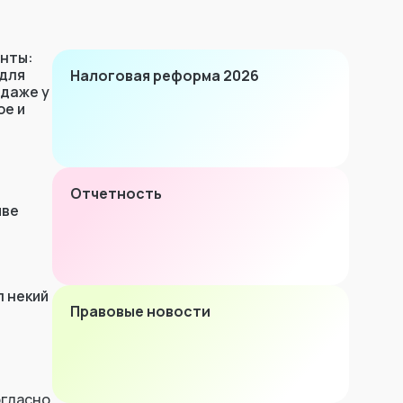
енты:
 для
Налоговая реформа 2026
 даже у
ое и
Отчетность
иве
л некий
Правовые новости
огласно