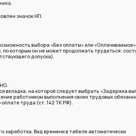
ника.
новлен значок НП.
возможность выбора «Без оплаты» или «Оплачиваемое»
ы, по которым он не может продолжать трудиться: сос
тствующего допуска).
 НО.
тся вкладка, на которой следует выбрать «Задержка в
ащение работником выполнения своих трудовых обязанн
плате труда (ст. 142 ТК РФ).
го заработка. Вид времени в табеле автоматически