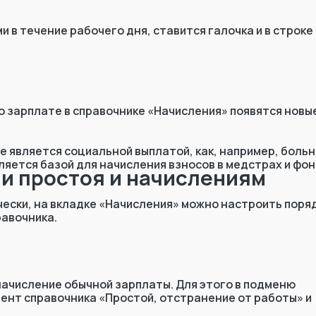
 в течение рабочего дня, ставится галочка и в строке
о зарплате в справочнике «Начисления» появятся новы
 является социальной выплатой, как, например, больн
яется базой для начисления взносов в медстрах и фон
ни простоя и начислениям
 любой ответ по 1С
ески, на вкладке «Начисления» можно настроить поря
авочника.
оте
"Личный помощник 1С"
начисление обычной зарплаты. Для этого в подменю
платные консультации по
ент справочника «Простой, отстранение от работы» и