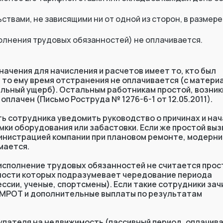
твами, не зависящими ни от одной из сторон, в размере
полнения трудовых обязанностей) не оплачивается.
ачения для начисления и расчетов имеет то, кто был
 то ему время отстранения не оплачивается (с матери
льный ущерб). Остальным работникам простой, возник
оплачен (Письмо Роструда № 1276-6-1 от 12.05.2011).
ь сотрудника уведомить руководство о причинах и на
мки оборудования или забастовки. Если же простой выз
инистрацией компании при плановом ремонте, модерн
мается.
еисполнение трудовых обязанностей не считается прос
ности которых подразумевает чередование периода
ссии, ученые, спортсмены). Если такие сотрудники за
ре МРОТ и дополнительные выплаты по результатам
упателя на недвижимость (пассивный период, оплачив