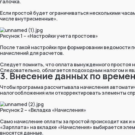
галочка.
Если простой будет ограничиваться несколькими часами
числе внутрисменные».
Рисунок 1 – «Настройки учета простоев»
После такой настройки при формировании ведомости п
начислений для расчетов.
Следует помнить, что оплата вынужденного простоя не
Следовательно, облагается подоходным налогом и явл
3. Внесение данных по време
Получите
Чтобы программа рассчитывала начисления автоматич
налогообложения или откорректировать элементы спр
Рисунок 2 – «Вкладка «Начисления»
В Telegram-б
Само начисление оплаты за простой происходит как и 
получите бес
«Зарплата» на вкладке «Начисления» выбирается элем
работе в 1С.
вносятся данные.