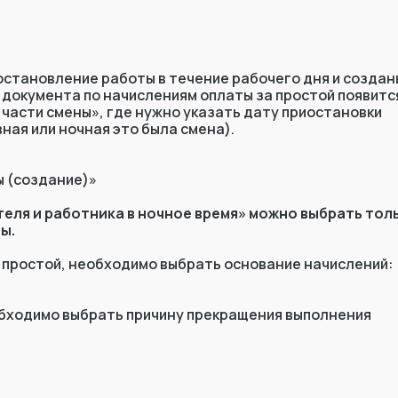
24/7 и консультирует за 1
остановление работы в течение рабочего дня и создан
 документа по начислениям оплаты за простой появитс
части смены», где нужно указать дату приостановки
ная или ночная это была смена).
ы (создание)»
еля и работника в ночное время» можно выбрать тол
ы.
 простой, необходимо выбрать основание начислений:
еобходимо выбрать причину прекращения выполнения