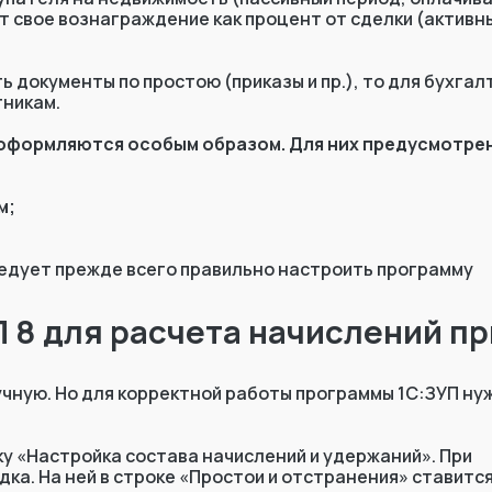
т свое вознаграждение как процент от сделки (активн
 документы по простою (приказы и пр.), то для бухгал
тникам.
 оформляются особым образом. Для них предусмотре
м;
следует прежде всего правильно настроить программу
П 8 для расчета начислений пр
учную. Но для корректной работы программы 1С:ЗУП ну
ку «Настройка состава начислений и удержаний». При
ка. На ней в строке «Простои и отстранения» ставитс