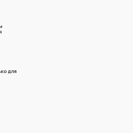
ы
я
ько для