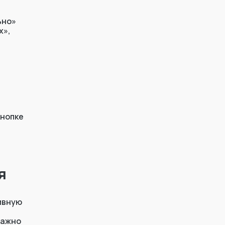
ьно»
х»,
кнопке
я
тивную
важно