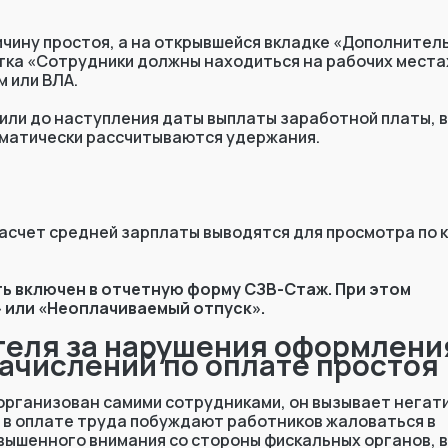
ичину простоя, а на открывшейся вкладке «Дополнител
етка «Сотрудники должны находиться на рабочих места
 или ВЛА.
 или до наступления даты выплаты заработной платы, в
оматически рассчитываются удержания.
расчет средней зарплаты выводятся для просмотра по 
ь включен в отчетную форму СЗВ-Стаж. При этом
 или «Неоплачиваемый отпуск».
теля за нарушения оформлени
ачислений по оплате простоя
е организован самими сотрудниками, он вызывает нега
 в оплате труда побуждают работников жаловаться в
овышенного внимания со стороны фискальных органов, 