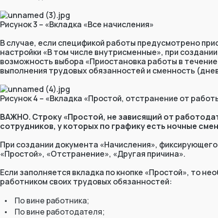
Бот работает 
Рисунок 3 – «Вкладка «Все начисления»
минуту!
В случае, если спецификой работы предусмотрено при
настройки «В том числе внутрисменные», при создании
возможность выбора «Приостановка работы в течение 
Присоединиться
выполнения трудовых обязанностей и сменность (днев
Рисунок 4 – «Вкладка «Простой, отстранение от работ
ВАЖНО. Строку «Простой, не зависящий от работодат
сотрудников, у которых по графику есть ночные смен
При создании документа «Начисления», фиксирующего
«Простой», «Отстранение», «Другая причина».
Если заполняется вкладка по кнопке «Простой», то н
работником своих трудовых обязанностей:
По вине работника;
По вине работодателя;