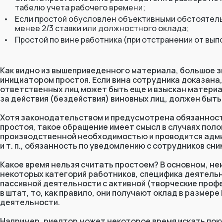
табелю учета рабочего времени;
Если простой обусловлен объективными обстоятельс
менее 2/3 ставки или должностного оклада;
Простой по вине работника (при отстранении от вы
Как видно из вышеприведенного материала, большое зн
инициатором простоя. Если вина сотрудника доказана,
ответственных лиц может быть еще и взыскан материа
за действия (бездействия) виновных лиц, должен быть 
Хотя законодательством и предусмотрена обязанност
простоя, такое обращение имеет смысл в случаях поло
производственной необходимостью и проводится адм
и т. п., обязанность по уведомлению с сотрудников сни
Какое время нельзя считать простоем? В основном, н
некоторых категорий работников, специфика деятель
пассивной деятельности с активной (творческие профе
в штат, то, как правило, они получают оклад в разме
деятельности.
Например, риелтор может некоторое время искать пок