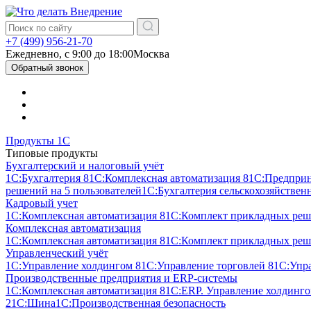
+7 (499) 956-21-70
Ежедневно, c 9:00 до 18:00
Москва
Обратный звонок
Продукты 1С
Типовые продукты
Бухгалтерский и налоговый учёт
1С:Бухгалтерия 8
1С:Комплексная автоматизация 8
1С:Предпри
решений на 5 пользователей
1С:Бухгалтерия сельскохозяйствен
Кадровый учет
1С:Комплексная автоматизация 8
1С:Комплект прикладных реше
Комплексная автоматизация
1С:Комплексная автоматизация 8
1С:Комплект прикладных реше
Управленческий учёт
1С:Управление холдингом 8
1С:Управление торговлей 8
1С:Упр
Производственные предприятия и ERP-системы
1С:Комплексная автоматизация 8
1С:ERP. Управление холдинг
2
1С:Шина
1С:Производственная безопасность