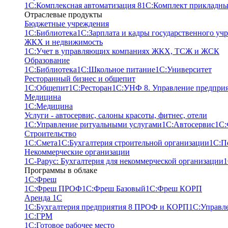
1С:Комплексная автоматизация 8
1С:Комплект прикладны
Отраслевые продукты
Бюджетные учреждения
1С:Библиотека
1С:Зарплата и кадры государственного уч
ЖКХ и недвижимость
1С:Учет в управляющих компаниях ЖКХ, ТСЖ и ЖСК
Образование
1С:Библиотека
1С:Школьное питание
1С:Университет
Ресторанный бизнес и общепит
1С:Общепит
1С:Ресторан
1С:УНФ 8. Управление предпри
Медицина
1С:Медицина
Услуги - автосервис, cалоны красоты, фитнес, отели
1С:Управление ритуальными услугами
1С:Автосервис
1С:
Строительство
1С:Смета
1С:Бухгалтерия строительной организации
1С:П
Некоммерческие организации
1С-Рарус: Бухгалтерия для некоммерческой организации
1
Программы в облаке
1C:Фреш
1C:Фреш ПРОФ
1C:Фреш Базовый
1C:Фреш КОРП
Аренда 1С
1С:Бухгалтерия предприятия 8 ПРОФ и КОРП
1С:Управл
1С:ГРМ
1С:Готовое рабочее место