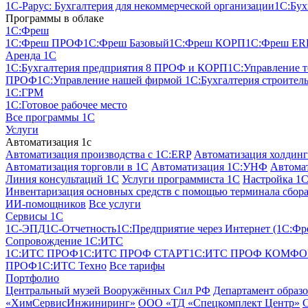
1С-Рарус: Бухгалтерия для некоммерческой организации
1С:Бух
Программы в облаке
1C:Фреш
1C:Фреш ПРОФ
1C:Фреш Базовый
1C:Фреш КОРП
1C:Фреш ER
Аренда 1С
1С:Бухгалтерия предприятия 8 ПРОФ и КОРП
1С:Управление 
ПРОФ
1С:Управление нашей фирмой
1С:Бухгалтерия строител
1С:ГРМ
1С:Готовое рабочее место
Все программы 1С
Услуги
Автоматизация 1с
Автоматизация производства с 1C:ERP
Автоматизация холдинг
Автоматизация торговли в 1С
Автоматизация 1С:УНФ
Автомат
Линия консультаций 1С
Услуги программиста 1С
Настройка 1
Инвентаризация основных средств с помощью терминала сбора
ИИ-помощников
Все услуги
Сервисы 1С
1С-ЭПД
1C-Отчетность
1С:Предприятие через Интернет (1С:Фр
Сопровождение 1С:ИТС
1С:ИТС ПРОФ
1С:ИТС ПРОФ СТАРТ
1С:ИТС ПРОФ КОМФО
ПРОФ
1С:ИТС Техно
Все тарифы
Портфолио
Центральный музей Вооружённых Сил РФ
Департамент образ
«ХимСервисИнжиниринг»
ООО «ТД «Спецкомплект Центр»