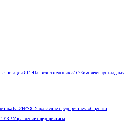
организации 8
1С:Налогоплательщик 8
1С:Комплект прикладных
литика
1С:УНФ 8. Управление предприятием общепита
С:ERP Управление предприятием