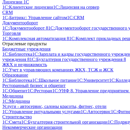
Лицензии 1С
1С:Клиентские лицензии
1С:Лицензия на сервер
CRM
1С-Битрикс: Управление сайтом
1С:CRM
Документооборот
1С:Документооборот 8
1С:Документооборот государственного 
Торговля
1С:Комплексная автоматизация 8
1С:Комплект прикладных реше
Отраслевые продукты
Бюджетные учреждения
1С:Библиотека
1С:Зарплата и кадры государственного учрежде
учреждения 8
1С:Бухгалтерия государственного учреждения 8
ЖКХ и недвижимость
1С:Учет в управляющих компаниях ЖКХ, ТСЖ и ЖСК
Образование
1С:Библиотека
1С:Школьное питание
1С:Университет
1С:Колле
Ресторанный бизнес и общепит
1С:Общепит
1С:Ресторан
1С:УНФ 8. Управление предприятием
Медицина
1С:Медицина
Услуги - автосервис, cалоны красоты, фитнес, отели
1С:Управление ритуальными услугами
1С:Автосервис
1С:Фитне
Строительство
1С:Смета
1С:Бухгалтерия строительной организации
1С:Подрядч
Некоммерческие организации