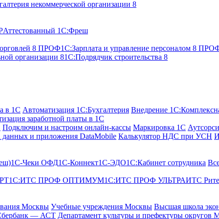
галтерия некоммерческой организации 8
P
Аттестованный 1С:Фреш
торговлей 8 ПРОФ
1С:Зарплата и управление персоналом 8 ПР
ьной организации 8
1С:Подрядчик строительства 8
а в 1С
Автоматизация 1С:Бухгалтерия
Внедрение 1С:Комплексна
изация заработной платы в 1С
С
Подключим и настроим онлайн-кассы
Маркировка 1С
Аутсорси
 данных и приложения DataMobile
Калькулятор НДС при УСН
И
еш)
1С-Чеки ОФД
1С‑Коннект
1С-ЭДО
1С:Кабинет сотрудника
Вс
РТ
1С:ИТС ПРОФ ОПТИМУМ
1С:ИТС ПРОФ УЛЬТРА
ИТС Рит
ования Москвы
Учебные учреждения Москвы
Высшая школа эко
Сбербанк — АСТ
Департамент культуры и префектуры округов 