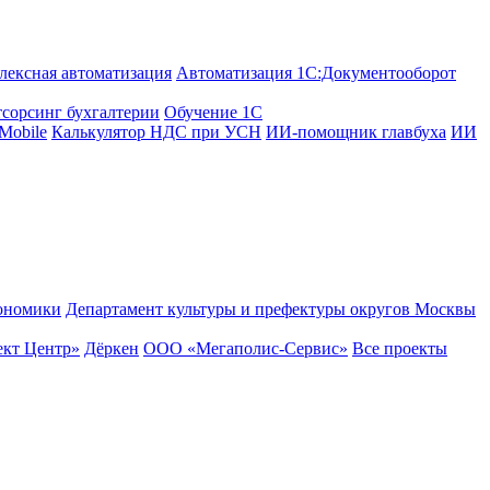
лексная автоматизация
Автоматизация 1С:Документооборот
сорсинг бухгалтерии
Обучение 1С
Mobile
Калькулятор НДС при УСН
ИИ-помощник главбуха
ИИ
ономики
Департамент культуры и префектуры округов Москвы
кт Центр»
Дёркен
ООО «Мегаполис-Сервис»
Все проекты