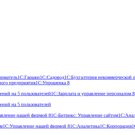
ниматель
1С:Гаражи
1С:Садовод
1С:Бухгалтерия некоммерческой 
ного предприятия
1С:Упрощенка 8
ний на 5 пользователей
1С:Зарплата и управление персоналом 8
ний на 5 пользователей
авление нашей фирмой 8
1С-Битрикс: Управление сайтом
1С:Ана
ом
1С:Управление нашей фирмой 8
1С:Аналитика
1С:Корпорация
1