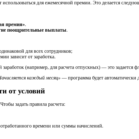
т использоваться для ежемесячной премии. Это делается следую
ая премия»
.
гие поощрительные выплаты
.
динаковой для всех сотрудников;
мии зависит от заработка.
 заработок (например, для расчета отпускных) — это задается ф
Начисляется каждый месяц»
— программа будет автоматически до
ти от условий
тобы задать правила расчета:
и отработанного времени или суммы начислений.