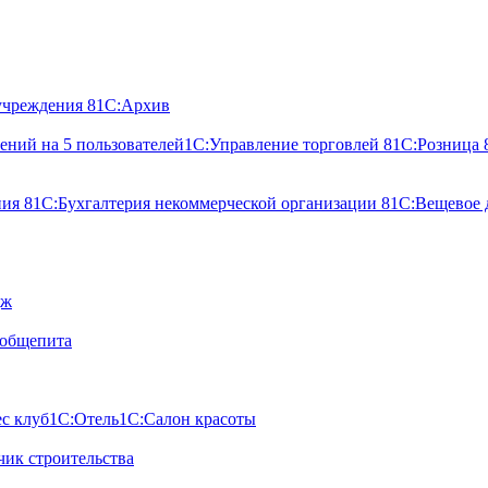
учреждения 8
1С:Архив
ний на 5 пользователей
1С:Управление торговлей 8
1С:Розница 
ния 8
1С:Бухгалтерия некоммерческой организации 8
1С:Вещевое 
дж
 общепита
с клуб
1С:Отель
1С:Салон красоты
ик строительства