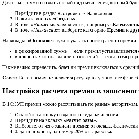
Для начала нужно создать новый вид начисления, который буде
Перейдите в раздел
.
Настройка → Начисления
Нажмите кнопку
«Создать»
.
В поле
«Наименование»
введите, например,
«Ежемесячн
В поле
«Назначение»
выберите категорию
Премии и дру
На вкладке
«Основное»
нужно указать способ расчета премии:
в фиксированной сумме — если премия устанавливается о
в процентах от оклада или начислений — если размер пре
Также важно определить, будет ли премия включаться в средний
Совет:
Если премия начисляется регулярно, установите флаг
«
Настройка расчета премии в зависимос
В 1С:ЗУП премии можно рассчитывать по разным алгоритмам. Ч
Откройте карточку созданного вида начисления.
Перейдите на вкладку
«Расчет базы»
.
Выберите, от чего зависит премия: от оклада, фактическ
Задайте процент, например 20% от заработка.