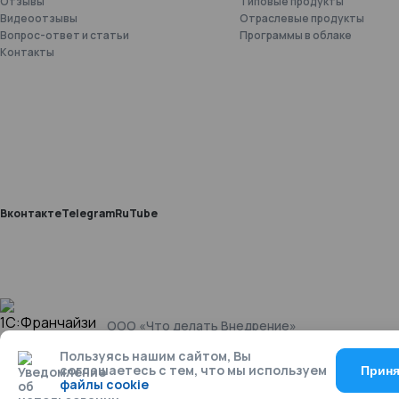
Отзывы
Типовые продукты
Видеоотзывы
Отраслевые продукты
Вопрос-ответ и статьи
Программы в облаке
Контакты
Вконтакте
Telegram
RuTube
ООО «Что делать Внедрение»
Пользуясь нашим сайтом, Вы
соглашаетесь с тем, что мы используем
Приня
файлы cookie