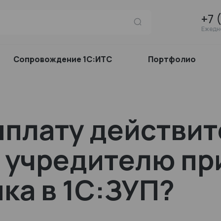
+7 
Ежедне
Сопровождение 1С:ИТС
Портфолио
ыплату действи
 учредителю пр
ка в 1С:ЗУП?