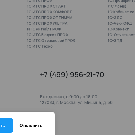
1С:ИТС ПРОФ
1С:Предприят
1С:ИТС ПРОФ СТАРТ
(1С:Фреш)
1С:ИТС ПРОФ КОМФОРТ
1С:Кабинет с
1С:ИТС ПРОФ ОПТИМУМ
1С-ЭДО
1С:ИТС ПРОФ УЛЬТРА
1С-Чеки ОФД
ИТС Ритейл ПРОФ
1С‑Коннект
1С:ИТС Бюджет ПРОФ
1C-Отчетнос
1С:ИТС Отраслевой ПРОФ
1С-ЭПД
1С:ИТС Техно
+7 (499) 956-21-70
Ежедневно, c 9:00 до 18:00
127083, г. Москва, ул. Мишина, д. 56
ть
Отклонить