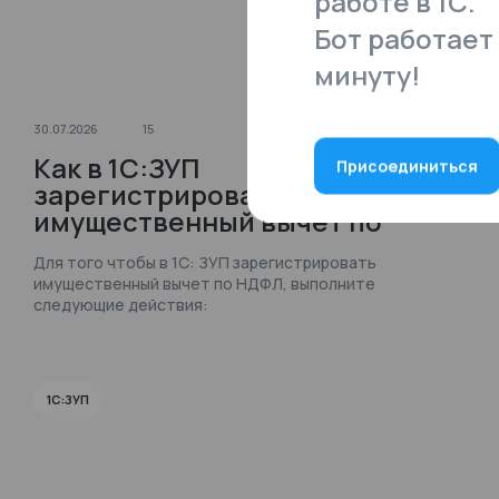
работе в 1С.
Бот работает 
минуту!
30.07.2026
15
Как в 1С:ЗУП
Присоединиться
зарегистрировать
имущественный вычет по
НДФЛ?
Для того чтобы в 1С: ЗУП зарегистрировать
имущественный вычет по НДФЛ, выполните
следующие действия:
1С:ЗУП