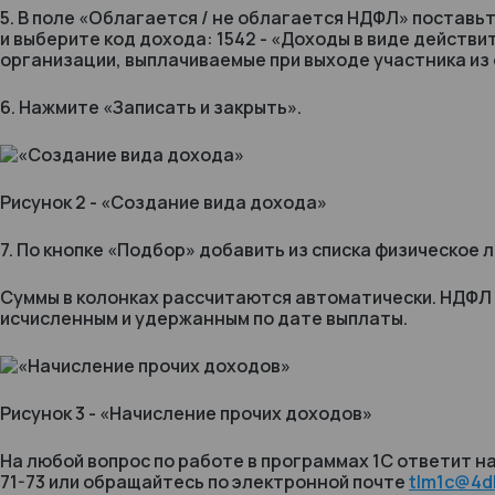
5. В поле «Облагается / не облагается НДФЛ» постав
и выберите код дохода: 1542 - «Доходы в виде действ
организации, выплачиваемые при выходе участника из
6. Нажмите «Записать и закрыть».
Рисунок 2 - «Создание вида дохода»
7. По кнопке «Подбор» добавить из списка физическое 
Суммы в колонках рассчитаются автоматически. НДФЛ
исчисленным и удержанным по дате выплаты.
Рисунок 3 - «Начисление прочих доходов»
На любой вопрос по работе в программах 1С ответит на
71-73 или обращайтесь по электронной почте
tlm1c@4dk