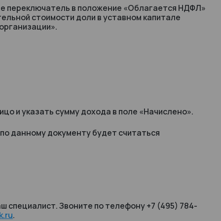
ьте переключатель в положение «Облагается НДФЛ»
ительной стоимости доли в уставном капитале
 организации».
лицо и указать сумму дохода в поле «Начислено».
 по данному документу будет считаться
ш специалист. Звоните по телефону +7 (495) 784-
.ru
.