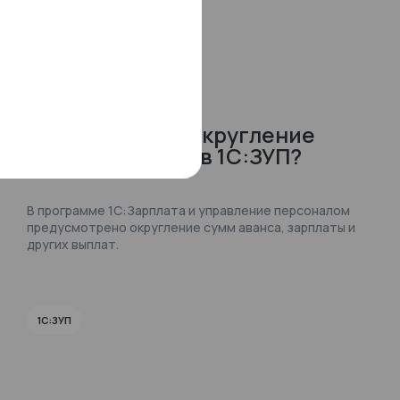
16.07.2026
120
Как настроить округление
сумм к выплате в 1С:ЗУП?
В программе 1С:Зарплата и управление персоналом
предусмотрено округление сумм аванса, зарплаты и
других выплат.
1С:ЗУП