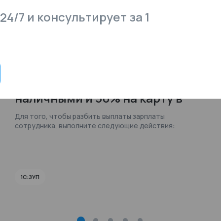
24/7 и консультирует за 1
29.07.2026
116
Как разбить выплату
зарплаты сотрудника 50%
наличными и 50% на карту в
1С:ЗУП?
Для того, чтобы разбить выплаты зарплаты
сотрудника, выполните следующие действия:
1С:ЗУП