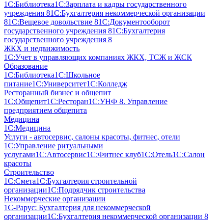
1С:Библиотека
1С:Зарплата и кадры государственного
учреждения 8
1С:Бухгалтерия некоммерческой организации
8
1С:Вещевое довольствие 8
1С:Документооборот
государственного учреждения 8
1С:Бухгалтерия
государственного учреждения 8
ЖКХ и недвижимость
1С:Учет в управляющих компаниях ЖКХ, ТСЖ и ЖСК
Образование
1С:Библиотека
1С:Школьное
питание
1С:Университет
1С:Колледж
Ресторанный бизнес и общепит
1С:Общепит
1С:Ресторан
1С:УНФ 8. Управление
предприятием общепита
Медицина
1С:Медицина
Услуги - автосервис, cалоны красоты, фитнес, отели
1С:Управление ритуальными
услугами
1С:Автосервис
1С:Фитнес клуб
1С:Отель
1С:Салон
красоты
Строительство
1С:Смета
1С:Бухгалтерия строительной
организации
1С:Подрядчик строительства
Некоммерческие организации
1С-Рарус: Бухгалтерия для некоммерческой
организации
1С:Бухгалтерия некоммерческой организации 8