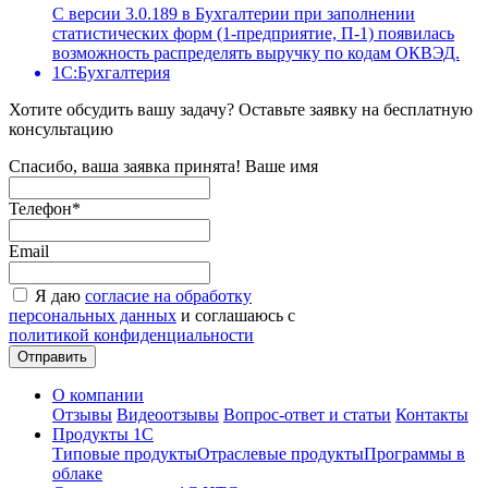
С версии 3.0.189 в Бухгалтерии при заполнении
статистических форм (1-предприятие, П-1) появилась
возможность распределять выручку по кодам ОКВЭД.
1С:Бухгалтерия
Хотите обсудить вашу задачу? Оставьте заявку на бесплатную
консультацию
Спасибо, ваша заявка принята!
Ваше имя
Телефон
*
Email
Я даю
согласие на обработку
персональных данных
и соглашаюсь с
политикой конфиденциальности
О компании
Отзывы
Видеоотзывы
Вопрос-ответ и статьи
Контакты
Продукты 1С
Типовые продукты
Отраслевые продукты
Программы в
облаке