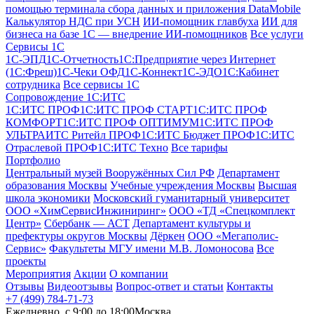
помощью терминала сбора данных и приложения DataMobile
Калькулятор НДС при УСН
ИИ-помощник главбуха
ИИ для
бизнеса на базе 1С — внедрение ИИ-помощников
Все услуги
Сервисы 1С
1С-ЭПД
1C-Отчетность
1С:Предприятие через Интернет
(1С:Фреш)
1С-Чеки ОФД
1С‑Коннект
1С-ЭДО
1С:Кабинет
сотрудника
Все сервисы 1С
Сопровождение 1С:ИТС
1С:ИТС ПРОФ
1С:ИТС ПРОФ СТАРТ
1С:ИТС ПРОФ
КОМФОРТ
1С:ИТС ПРОФ ОПТИМУМ
1С:ИТС ПРОФ
УЛЬТРА
ИТС Ритейл ПРОФ
1С:ИТС Бюджет ПРОФ
1С:ИТС
Отраслевой ПРОФ
1С:ИТС Техно
Все тарифы
Портфолио
Центральный музей Вооружённых Сил РФ
Департамент
образования Москвы
Учебные учреждения Москвы
Высшая
школа экономики
Московский гуманитарный университет
ООО «ХимСервисИнжиниринг»
ООО «ТД «Спецкомплект
Центр»
Сбербанк — АСТ
Департамент культуры и
префектуры округов Москвы
Дёркен
ООО «Мегаполис-
Сервис»
Факультеты МГУ имени М.В. Ломоносова
Все
проекты
Мероприятия
Акции
О компании
Отзывы
Видеоотзывы
Вопрос-ответ и статьи
Контакты
+7 (499) 784-71-73
Ежедневно, c 9:00 до 18:00
Москва