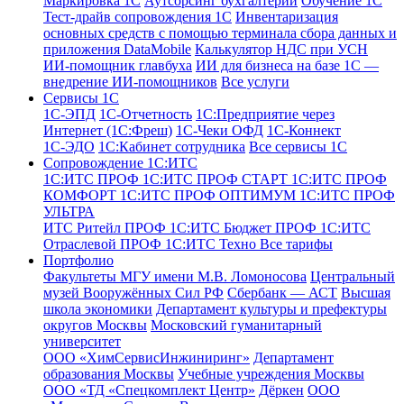
Маркировка 1С
Аутсорсинг бухгалтерии
Обучение 1С
Тест-драйв сопровождения 1С
Инвентаризация
основных средств с помощью терминала сбора данных и
приложения DataMobile
Калькулятор НДС при УСН
ИИ-помощник главбуха
ИИ для бизнеса на базе 1С —
внедрение ИИ-помощников
Все услуги
Сервисы 1С
1С-ЭПД
1C-Отчетность
1С:Предприятие через
Интернет (1С:Фреш)
1С-Чеки ОФД
1С‑Коннект
1С-ЭДО
1С:Кабинет сотрудника
Все сервисы 1С
Сопровождение 1С:ИТС
1С:ИТС ПРОФ
1С:ИТС ПРОФ СТАРТ
1С:ИТС ПРОФ
КОМФОРТ
1С:ИТС ПРОФ ОПТИМУМ
1С:ИТС ПРОФ
УЛЬТРА
ИТС Ритейл ПРОФ
1С:ИТС Бюджет ПРОФ
1С:ИТС
Отраслевой ПРОФ
1С:ИТС Техно
Все тарифы
Портфолио
Факультеты МГУ имени М.В. Ломоносова
Центральный
музей Вооружённых Сил РФ
Сбербанк — АСТ
Высшая
школа экономики
Департамент культуры и префектуры
округов Москвы
Московский гуманитарный
университет
ООО «ХимСервисИнжиниринг»
Департамент
образования Москвы
Учебные учреждения Москвы
ООО «ТД «Спецкомплект Центр»
Дёркен
ООО