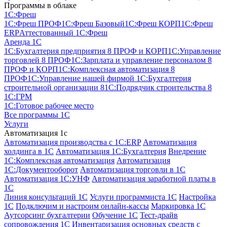
Программы в облаке
1C:Фреш
1C:Фреш ПРОФ
1C:Фреш Базовый
1C:Фреш КОРП
1C:Фреш
ERP
Аттестованный 1С:Фреш
Аренда 1С
1С:Бухгалтерия предприятия 8 ПРОФ и КОРП
1С:Управление
торговлей 8 ПРОФ
1С:Зарплата и управление персоналом 8
ПРОФ и КОРП
1С:Комплексная автоматизация 8
ПРОФ
1С:Управление нашей фирмой
1С:Бухгалтерия
строительной организации 8
1С:Подрядчик строительства 8
1С:ГРМ
1С:Готовое рабочее место
Все программы 1С
Услуги
Автоматизация 1с
Автоматизация производства с 1C:ERP
Автоматизация
холдинга в 1С
Автоматизация 1С:Бухгалтерия
Внедрение
1С:Комплексная автоматизация
Автоматизация
1С:Документооборот
Автоматизация торговли в 1С
Автоматизация 1С:УНФ
Автоматизация заработной платы в
1С
Линия консультаций 1С
Услуги программиста 1С
Настройка
1С
Подключим и настроим онлайн-кассы
Маркировка 1С
Аутсорсинг бухгалтерии
Обучение 1С
Тест-драйв
сопровождения 1С
Инвентаризация основных средств с