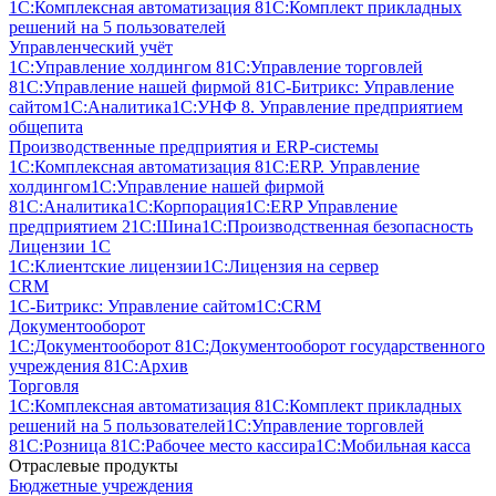
1С:Комплексная автоматизация 8
1С:Комплект прикладных
решений на 5 пользователей
Управленческий учёт
1С:Управление холдингом 8
1С:Управление торговлей
8
1С:Управление нашей фирмой 8
1С-Битрикс: Управление
сайтом
1С:Аналитика
1С:УНФ 8. Управление предприятием
общепита
Производственные предприятия и ERP-системы
1С:Комплексная автоматизация 8
1С:ERP. Управление
холдингом
1С:Управление нашей фирмой
8
1С:Аналитика
1С:Корпорация
1С:ERP Управление
предприятием 2
1С:Шина
1С:Производственная безопасность
Лицензии 1С
1С:Клиентские лицензии
1С:Лицензия на сервер
CRM
1С-Битрикс: Управление сайтом
1С:CRM
Документооборот
1С:Документооборот 8
1С:Документооборот государственного
учреждения 8
1С:Архив
Торговля
1С:Комплексная автоматизация 8
1С:Комплект прикладных
решений на 5 пользователей
1С:Управление торговлей
8
1С:Розница 8
1С:Рабочее место кассира
1С:Мобильная касса
Отраслевые продукты
Бюджетные учреждения