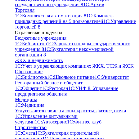
государственного учреждения 8
1С:Архив
Торговля
1С:Комплексная автоматизация 8
1С:Комплект
прикладных решений на 5 пользователей
1С:Управление
торговлей 8
Отраслевые продукты
Бюджетные учреждения
1С:Библиотека
1С:Зарплата и кадры государственного
учреждения 8
1С:Бухгалтерия некоммерческой
организации 8
ЖКХ и недвижимость
1С:Учет в управляющих компаниях ЖКХ, ТСЖ и ЖСК
Образование
1С:Библиотека
1С:Школьное питание
1С:Университет
Ресторанный бизнес и общепит
1С:Общепит
1С:Ресторан
1С:УНФ 8. Управление
предприятием общепита
Медицина
1С:Медицина
Услуги - автосервис, cалоны красоты, фитнес, отели
1С:Управление ритуальными
услугами
1С:Автосервис
1С:Фитнес клуб
Строительство
1С:Смета
1С:Бухгалтерия строительной
организации
1С:Подрядчик строительства