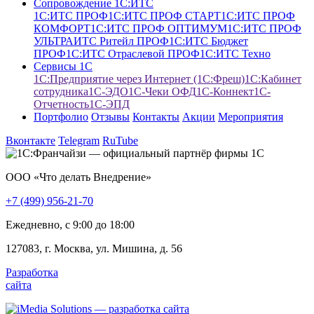
Сопровождение 1С:ИТС
1С:ИТС ПРОФ
1С:ИТС ПРОФ СТАРТ
1С:ИТС ПРОФ
КОМФОРТ
1С:ИТС ПРОФ ОПТИМУМ
1С:ИТС ПРОФ
УЛЬТРА
ИТС Ритейл ПРОФ
1С:ИТС Бюджет
ПРОФ
1С:ИТС Отраслевой ПРОФ
1С:ИТС Техно
Сервисы 1С
1С:Предприятие через Интернет (1С:Фреш)
1С:Кабинет
сотрудника
1С-ЭДО
1С-Чеки ОФД
1С‑Коннект
1C-
Отчетность
1С-ЭПД
Портфолио
Отзывы
Контакты
Акции
Мероприятия
Вконтакте
Telegram
RuTube
ООО «Что делать Внедрение»
+7 (499) 956-21-70
Ежедневно, c 9:00 до 18:00
127083, г. Москва, ул. Мишина, д. 56
Разработка
сайта