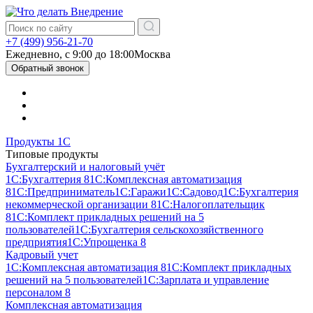
+7 (499) 956-21-70
Ежедневно, c 9:00 до 18:00
Москва
Обратный звонок
Продукты 1С
Типовые продукты
Бухгалтерский и налоговый учёт
1С:Бухгалтерия 8
1С:Комплексная автоматизация
8
1С:Предприниматель
1С:Гаражи
1С:Садовод
1С:Бухгалтерия
некоммерческой организации 8
1С:Налогоплательщик
8
1С:Комплект прикладных решений на 5
пользователей
1С:Бухгалтерия сельскохозяйственного
предприятия
1С:Упрощенка 8
Кадровый учет
1С:Комплексная автоматизация 8
1С:Комплект прикладных
решений на 5 пользователей
1С:Зарплата и управление
персоналом 8
Комплексная автоматизация