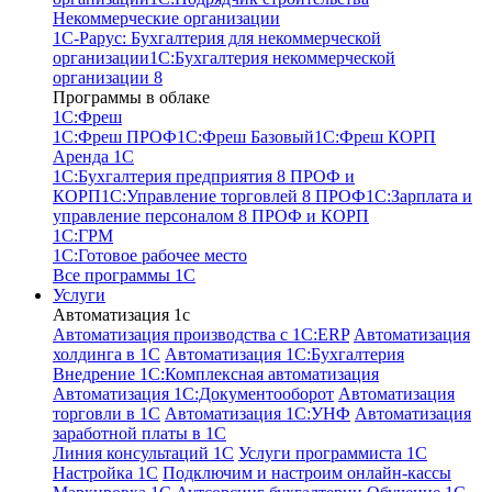
Некоммерческие организации
1С-Рарус: Бухгалтерия для некоммерческой
организации
1С:Бухгалтерия некоммерческой
организации 8
Программы в облаке
1C:Фреш
1C:Фреш ПРОФ
1C:Фреш Базовый
1C:Фреш КОРП
Аренда 1С
1С:Бухгалтерия предприятия 8 ПРОФ и
КОРП
1С:Управление торговлей 8 ПРОФ
1С:Зарплата и
управление персоналом 8 ПРОФ и КОРП
1С:ГРМ
1С:Готовое рабочее место
Все программы 1С
Услуги
Автоматизация 1с
Автоматизация производства с 1C:ERP
Автоматизация
холдинга в 1С
Автоматизация 1С:Бухгалтерия
Внедрение 1С:Комплексная автоматизация
Автоматизация 1С:Документооборот
Автоматизация
торговли в 1С
Автоматизация 1С:УНФ
Автоматизация
заработной платы в 1С
Линия консультаций 1С
Услуги программиста 1С
Настройка 1С
Подключим и настроим онлайн-кассы