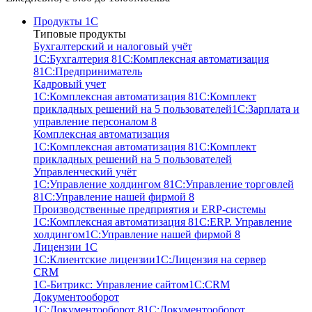
Продукты 1С
Типовые продукты
Бухгалтерский и налоговый учёт
1С:Бухгалтерия 8
1С:Комплексная автоматизация
8
1С:Предприниматель
Кадровый учет
1С:Комплексная автоматизация 8
1С:Комплект
прикладных решений на 5 пользователей
1С:Зарплата и
управление персоналом 8
Комплексная автоматизация
1С:Комплексная автоматизация 8
1С:Комплект
прикладных решений на 5 пользователей
Управленческий учёт
1С:Управление холдингом 8
1С:Управление торговлей
8
1С:Управление нашей фирмой 8
Производственные предприятия и ERP-системы
1С:Комплексная автоматизация 8
1С:ERP. Управление
холдингом
1С:Управление нашей фирмой 8
Лицензии 1С
1С:Клиентские лицензии
1С:Лицензия на сервер
CRM
1С-Битрикс: Управление сайтом
1С:CRM
Документооборот
1С:Документооборот 8
1С:Документооборот