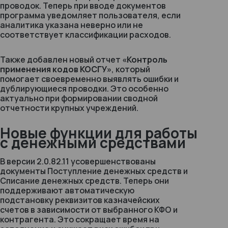
проводок. Теперь при вводе документов
программа уведомляет пользователя, если
аналитика указана неверно или не
соответствует классификации расходов.
Также добавлен новый отчет
«Контроль
применения кодов КОСГУ»
, который
помогает своевременно выявлять ошибки и
дублирующиеся проводки. Это особенно
актуально при формировании сводной
отчетности крупных учреждений.
Новые функции для работы
с денежными средствами
В версии 2.0.82.11 усовершенствованы
документы
Поступление денежных средств
и
Списание денежных средств
. Теперь они
поддерживают автоматическую
подстановку реквизитов казначейских
счетов в зависимости от выбранного КФО и
контрагента. Это сокращает время на