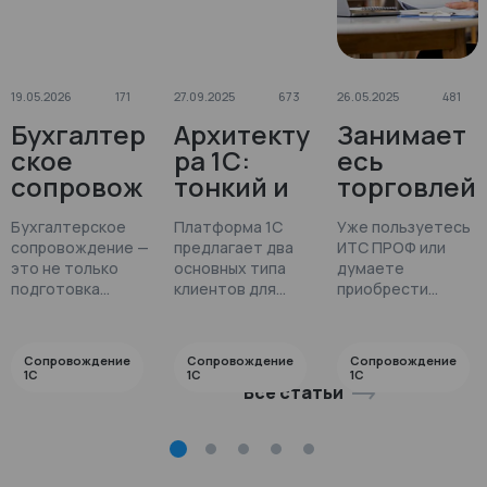
19.05.2026
171
27.09.2025
673
26.05.2025
481
Бухгалтер
Архитекту
Занимает
ское
ра 1С:
есь
сопровож
тонкий и
торговлей
дение:
толстый
?
Бухгалтерское
Платформа 1С
Уже пользуетесь
почему
клиент в
Переходи
сопровождение —
предлагает два
ИТС ПРОФ или
это
сравнени
те на ИТС
лата
это не только
основных типа
думаете
инвестиц
и
Ритейл
подготовка
клиентов для
приобрести
ия, а не
отчетов и
работы с
ПРОФ и
специализированн
ция
оформление
системой.
решение для
статья
ощутите
документов на
Толстый клиент
торговли?
расходов
выгоду
Сопровождение
Сопровождение
Сопровождение
ежедневной
обеспечивает
Сравним для Вас
1С
1С
1С
прямо
Все статьи
основе. Это
максимальную
два тарифа,
ный
комплексная
функциональность,
чтобы Вы увидели
сейчас
услуга, которая
но требует
выгоду
помогает бизнесу
значительных
уверенно вести
ресурсов. Тонкий