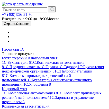
+7 (499) 956-21-70
Ежедневно, c 9:00 до 18:00
Москва
Обратный звонок
Продукты 1С
Типовые продукты
Бухгалтерский и налоговый учёт
1С:Бухгалтерия 8
1С:Комплексная автоматизация
8
1С:Предприниматель
1С:Гаражи
1С:Садовод
1С:Бухгалтерия
некоммерческой организации 8
1С:Налогоплательщик
8
1С:Комплект прикладных решений на 5
пользователей
1С:Бухгалтерия сельскохозяйственного
предприятия
1С:Упрощенка 8
Кадровый учет
1С:Комплексная автоматизация 8
1С:Комплект прикладных
решений на 5 пользователей
1С:Зарплата и управление
персоналом 8
Комплексная автоматизация