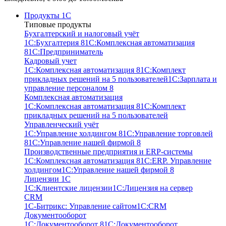
Продукты 1С
Типовые продукты
Бухгалтерский и налоговый учёт
1С:Бухгалтерия 8
1С:Комплексная автоматизация
8
1С:Предприниматель
Кадровый учет
1С:Комплексная автоматизация 8
1С:Комплект
прикладных решений на 5 пользователей
1С:Зарплата и
управление персоналом 8
Комплексная автоматизация
1С:Комплексная автоматизация 8
1С:Комплект
прикладных решений на 5 пользователей
Управленческий учёт
1С:Управление холдингом 8
1С:Управление торговлей
8
1С:Управление нашей фирмой 8
Производственные предприятия и ERP-системы
1С:Комплексная автоматизация 8
1С:ERP. Управление
холдингом
1С:Управление нашей фирмой 8
Лицензии 1С
1С:Клиентские лицензии
1С:Лицензия на сервер
CRM
1С-Битрикс: Управление сайтом
1С:CRM
Документооборот
1С:Документооборот 8
1С:Документооборот