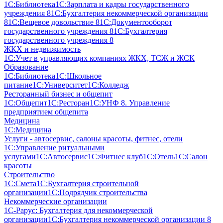
1С:Библиотека
1С:Зарплата и кадры государственного
учреждения 8
1С:Бухгалтерия некоммерческой организации
8
1С:Вещевое довольствие 8
1С:Документооборот
государственного учреждения 8
1С:Бухгалтерия
государственного учреждения 8
ЖКХ и недвижимость
1С:Учет в управляющих компаниях ЖКХ, ТСЖ и ЖСК
Образование
1С:Библиотека
1С:Школьное
питание
1С:Университет
1С:Колледж
Ресторанный бизнес и общепит
1С:Общепит
1С:Ресторан
1С:УНФ 8. Управление
предприятием общепита
Медицина
1С:Медицина
Услуги - автосервис, cалоны красоты, фитнес, отели
1С:Управление ритуальными
услугами
1С:Автосервис
1С:Фитнес клуб
1С:Отель
1С:Салон
красоты
Строительство
1С:Смета
1С:Бухгалтерия строительной
организации
1С:Подрядчик строительства
Некоммерческие организации
1С-Рарус: Бухгалтерия для некоммерческой
организации
1С:Бухгалтерия некоммерческой организации 8