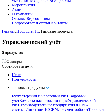
«Мегаполис-Сервис»
Все проекты
Мероприятия
Акции
О компании
Отзывы
Видеоотзывы
Вопрос-ответ и статьи
Контакты
Главная
/
Продукты 1С
/
Типовые продукты
Управленческий учёт
6
продуктов
Фильтры
Сортировать по
Цене
Популярности
Типовые продукты
Бухгалтерский и налоговый учёт
Кадровый
учет
Комплексная автоматизация
Управленческий
учёт
Производственные предприятия и ERP-
системы
Лицензии 1С
CRM
Документооборот
Торговля