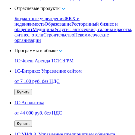
Отраслевые продукты
Бюджетные учреждения
ЖКХ и
недвижимость
Образование
Ресторанный бизнес и
общепит
Медицина
Услуги - автосервис, cалоны красоты,
фитнес, отели
Строительство
Некоммерческие
организации
Программы в облаке
1C:Фреш
Аренда 1С
1С:ГРМ
1С-Битрикс: Управление сайтом
от 7 100 руб. без НДС
Купить
1С:Аналитика
от 44 000 руб. без НДС
Купить
1С:УНФ 8. Управление предприятием общепита