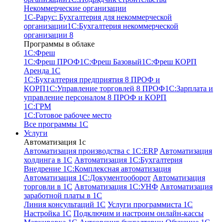
Некоммерческие организации
1С-Рарус: Бухгалтерия для некоммерческой
организации
1С:Бухгалтерия некоммерческой
организации 8
Программы в облаке
1C:Фреш
1C:Фреш ПРОФ
1C:Фреш Базовый
1C:Фреш КОРП
Аренда 1С
1С:Бухгалтерия предприятия 8 ПРОФ и
КОРП
1С:Управление торговлей 8 ПРОФ
1С:Зарплата и
управление персоналом 8 ПРОФ и КОРП
1С:ГРМ
1С:Готовое рабочее место
Все программы 1С
Услуги
Автоматизация 1с
Автоматизация производства с 1C:ERP
Автоматизация
холдинга в 1С
Автоматизация 1С:Бухгалтерия
Внедрение 1С:Комплексная автоматизация
Автоматизация 1С:Документооборот
Автоматизация
торговли в 1С
Автоматизация 1С:УНФ
Автоматизация
заработной платы в 1С
Линия консультаций 1С
Услуги программиста 1С
Настройка 1С
Подключим и настроим онлайн-кассы