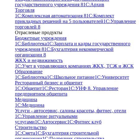
государственного учреждения 8
1С:Архив
Торговля
1С:Комплексная автоматизация 8
1С:Комплект
прикладных решений на 5 пользователей
1С:Управление
торговлей 8
Отраслевые продукты
Бюджетные учреждения
1С:Библиотека
1С:Зарплата и кадры государственного
учреждения 8
1С:Бухгалтерия некоммерческой
организации 8
ЖКХ и недвижимость
1С:Учет в управляющих компаниях ЖКХ, ТСЖ и ЖСК
Образование
1С:Библиотека
1С:Школьное питание
1С:Университет
Ресторанный бизнес и общепит
1С:Общепит
1С:Ресторан
1С:УНФ 8. Управление
предприятием общепита
Медицина
1С:Медицина
Услуги - автосервис, cалоны красоты, фитнес, отели
1С:Управление ритуальными
услугами
1С:Автосервис
1С:Фитнес клуб
Строительство
1С:Смета
1С:Бухгалтерия строительной
организации
1С:Подрядчик строительства