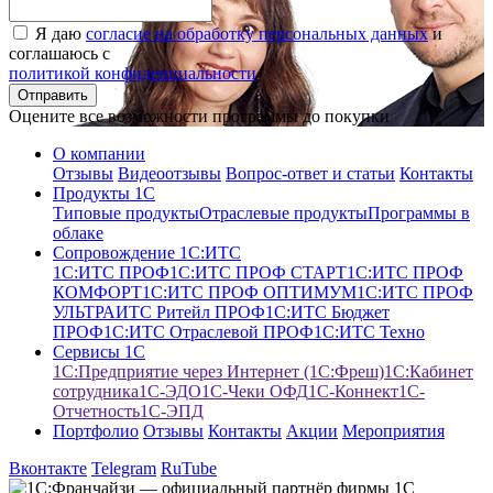
Я даю
согласие на обработку персональных данных
и
соглашаюсь с
политикой конфиденциальности
Оцените все возможности программы до покупки
О компании
Отзывы
Видеоотзывы
Вопрос-ответ и статьи
Контакты
Продукты 1С
Типовые продукты
Отраслевые продукты
Программы в
облаке
Сопровождение 1С:ИТС
1С:ИТС ПРОФ
1С:ИТС ПРОФ СТАРТ
1С:ИТС ПРОФ
КОМФОРТ
1С:ИТС ПРОФ ОПТИМУМ
1С:ИТС ПРОФ
УЛЬТРА
ИТС Ритейл ПРОФ
1С:ИТС Бюджет
ПРОФ
1С:ИТС Отраслевой ПРОФ
1С:ИТС Техно
Сервисы 1С
1С:Предприятие через Интернет (1С:Фреш)
1С:Кабинет
сотрудника
1С-ЭДО
1С-Чеки ОФД
1С‑Коннект
1C-
Отчетность
1С-ЭПД
Портфолио
Отзывы
Контакты
Акции
Мероприятия
Вконтакте
Telegram
RuTube