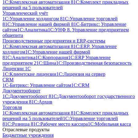
1С:Комплексная автоматизация 8
1С:Комплект прикладных
решений на 5 пользователей
Управленческий учёт
1С:Управление холдингом 8
1С:Управление торговлей
8
1С:Управление нашей фирмой 8
1С-Битрикс: Управление
сайтом
1С:Аналитика
1С:УНФ 8. Управление предприятием
общепита
Производственные предприятия и ERP-системы
1С:Комплексная автоматизация 8
1С:ERP. Управление
холдингом
1С:Управление нашей фирмой
8
1С:Аналитика
1С:Корпорация
1С:ERP Управление
предприятием 2
1С:Шина
1С:Производственная безопасность
Лицензии 1С
1С:Клиентские лицензии
1С:Лицензия на сервер
CRM
1С-Битрикс: Управление сайтом
1С:CRM
Документооборот
1С:Документооборот 8
1С:Документооборот государственного
учреждения 8
1С:Архив
Торговля
1С:Комплексная автоматизация 8
1С:Комплект прикладных
решений на 5 пользователей
1С:Управление торговлей
8
1С:Розница 8
1С:Рабочее место кассира
1С:Мобильная касса
Отраслевые продукты
Бюджетные учреждения