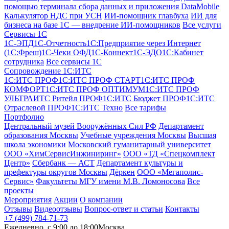
помощью терминала сбора данных и приложения DataMobile
Калькулятор НДС при УСН
ИИ-помощник главбуха
ИИ для
бизнеса на базе 1С — внедрение ИИ-помощников
Все услуги
Сервисы 1С
1С-ЭПД
1C-Отчетность
1С:Предприятие через Интернет
(1С:Фреш)
1С-Чеки ОФД
1С‑Коннект
1С-ЭДО
1С:Кабинет
сотрудника
Все сервисы 1С
Сопровождение 1С:ИТС
1С:ИТС ПРОФ
1С:ИТС ПРОФ СТАРТ
1С:ИТС ПРОФ
КОМФОРТ
1С:ИТС ПРОФ ОПТИМУМ
1С:ИТС ПРОФ
УЛЬТРА
ИТС Ритейл ПРОФ
1С:ИТС Бюджет ПРОФ
1С:ИТС
Отраслевой ПРОФ
1С:ИТС Техно
Все тарифы
Портфолио
Центральный музей Вооружённых Сил РФ
Департамент
образования Москвы
Учебные учреждения Москвы
Высшая
школа экономики
Московский гуманитарный университет
ООО «ХимСервисИнжиниринг»
ООО «ТД «Спецкомплект
Центр»
Сбербанк — АСТ
Департамент культуры и
префектуры округов Москвы
Дёркен
ООО «Мегаполис-
Сервис»
Факультеты МГУ имени М.В. Ломоносова
Все
проекты
Мероприятия
Акции
О компании
Отзывы
Видеоотзывы
Вопрос-ответ и статьи
Контакты
+7 (499) 784-71-73
Ежедневно, c 9:00 до 18:00
Москва