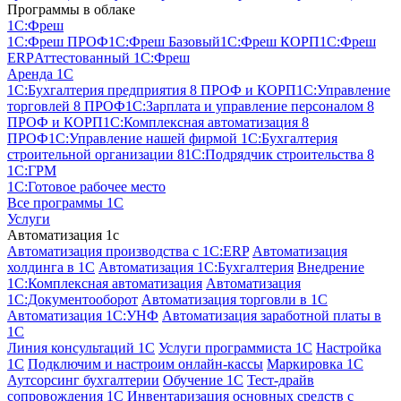
Программы в облаке
1C:Фреш
1C:Фреш ПРОФ
1C:Фреш Базовый
1C:Фреш КОРП
1C:Фреш
ERP
Аттестованный 1С:Фреш
Аренда 1С
1С:Бухгалтерия предприятия 8 ПРОФ и КОРП
1С:Управление
торговлей 8 ПРОФ
1С:Зарплата и управление персоналом 8
ПРОФ и КОРП
1С:Комплексная автоматизация 8
ПРОФ
1С:Управление нашей фирмой
1С:Бухгалтерия
строительной организации 8
1С:Подрядчик строительства 8
1С:ГРМ
1С:Готовое рабочее место
Все программы 1С
Услуги
Автоматизация 1с
Автоматизация производства с 1C:ERP
Автоматизация
холдинга в 1С
Автоматизация 1С:Бухгалтерия
Внедрение
1С:Комплексная автоматизация
Автоматизация
1С:Документооборот
Автоматизация торговли в 1С
Автоматизация 1С:УНФ
Автоматизация заработной платы в
1С
Линия консультаций 1С
Услуги программиста 1С
Настройка
1С
Подключим и настроим онлайн-кассы
Маркировка 1С
Аутсорсинг бухгалтерии
Обучение 1С
Тест-драйв
сопровождения 1С
Инвентаризация основных средств с