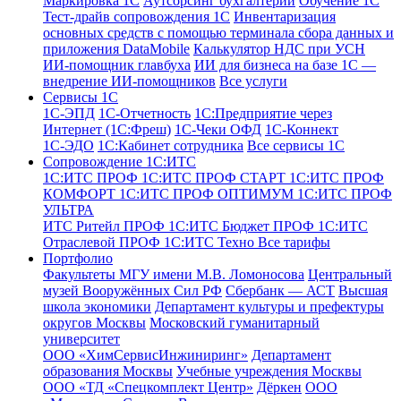
Маркировка 1С
Аутсорсинг бухгалтерии
Обучение 1С
Тест-драйв сопровождения 1С
Инвентаризация
основных средств с помощью терминала сбора данных и
приложения DataMobile
Калькулятор НДС при УСН
ИИ-помощник главбуха
ИИ для бизнеса на базе 1С —
внедрение ИИ-помощников
Все услуги
Сервисы 1С
1С-ЭПД
1C-Отчетность
1С:Предприятие через
Интернет (1С:Фреш)
1С-Чеки ОФД
1С‑Коннект
1С-ЭДО
1С:Кабинет сотрудника
Все сервисы 1С
Сопровождение 1С:ИТС
1С:ИТС ПРОФ
1С:ИТС ПРОФ СТАРТ
1С:ИТС ПРОФ
КОМФОРТ
1С:ИТС ПРОФ ОПТИМУМ
1С:ИТС ПРОФ
УЛЬТРА
ИТС Ритейл ПРОФ
1С:ИТС Бюджет ПРОФ
1С:ИТС
Отраслевой ПРОФ
1С:ИТС Техно
Все тарифы
Портфолио
Факультеты МГУ имени М.В. Ломоносова
Центральный
музей Вооружённых Сил РФ
Сбербанк — АСТ
Высшая
школа экономики
Департамент культуры и префектуры
округов Москвы
Московский гуманитарный
университет
ООО «ХимСервисИнжиниринг»
Департамент
образования Москвы
Учебные учреждения Москвы
ООО «ТД «Спецкомплект Центр»
Дёркен
ООО