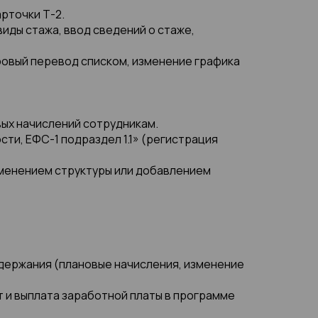
рточки Т-2.
виды стажа, ввод сведений о стаже,
ровый перевод списком, изменение графика
вых начислений сотрудникам.
сти, ЕФС-1 подраздел 1.1» (регистрация
изменением структуры или добавлением
 удержания (плановые начисления, изменение
т и выплата заработной платы в программе