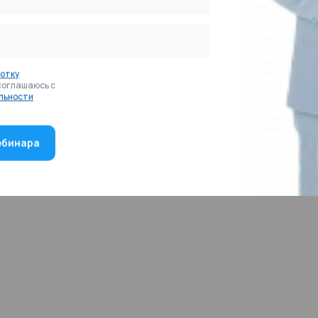
в.
. Расчет по страховым взносам. ЕФС-1: сведения
льное страхование от несчастных случаев на
ботку
соглашаюсь с
льности
та и Управление персоналом 8, ред. 3.1
имость одного занятия – 3 500 руб. Стоимость
 онлайн-чат или форму на сайте.