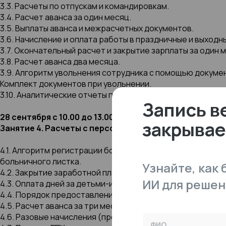
3.3. Расчеты по отпускам и командировкам.
3.4. Расчет аванса за один месяц.
3.5. Выплаты аванса и межрасчетных документов.
3.6. Начисление и оплата работы в праздничные и выходн
3.7. Окончательный расчет и закрытие зарплаты за один 
3.8. Расчет аванса два месяца.
3.9. Алгоритм увольнения сотрудника с помощью докуме
Комплект документов при увольнении.
3.10. Аналитические отчеты по заработной плате (полный с
Запись в
28 сентября с 10.00 до 13.00
закрывае
Занятие 4. Расчеты с персоналом (2-я часть)
4.1. Алгоритм регистрации больничных в 1С:ЗУП. Способ
больничного листка.
Узнайте, как
4.2. Закрытие заработной платы за два месяца.
ИИ для решен
4.3. Оплата дней за детьми-инвалидами. Отсутствие с со
4.4. Порядок предоставления отгулов, настройка учета и
4.5. Расчет аванса за три месяца.
4.6. Разовые начисления (премия, материальная помощь,
ФИО