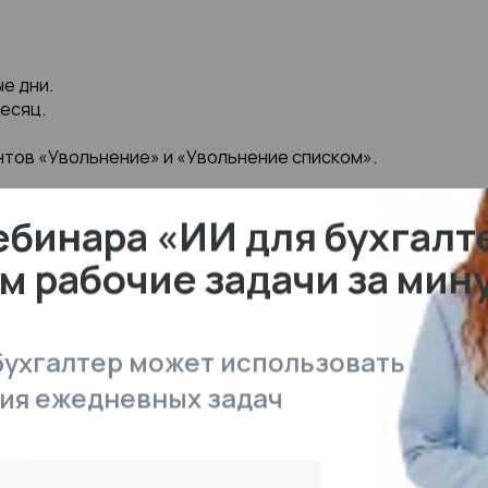
ые дни.
месяц.
нтов «Увольнение» и «Увольнение списком».
вод, анализ зарплаты по месяцам и т. д.).
ебинара «ИИ для бухгалт
м рабочие задачи за мин
ы решения вопросов с пересечением отпуска и
 бухгалтер может использовать
ия ежедневных задач
хранение оплаты.
 регистрация отгулов.
 разовые начисления).