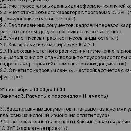
2.2. Учет персональных данных для оформления личной ка
2.3. Учет стажей общего характера в программе 1С:ЗУП (
формирование отчетов о стаже).
2.4. Ввод первичных документов: кадровый перевод, кад
работы списком, документ «Приказы на совмещение».
2.5. Учет отпусков (график отпусков, виды, остатки).
2.6. Как оформить командировку в 1С:ЗУП.
2.7. Индексация штатного расписания и изменение плано
2.8. Заполнение отчета «Сведения о трудовой деятельно
кадровых мероприятий с помощью разных документов).
2.9. Отчеты по кадровым данным. Настройка отчетов с 
фильтров.
21 сентября с 10.00 до 13.00
Занятие 3. Расчеты с персоналом (1-я часть)
3.1. Ввод первичных документов: плановые назначения и
плановых начислений, изменение оплаты труда).
3.2. Настройка выплаты зарплаты. Как выполняется расче
1С:ЗУП (зарплатные проекты).