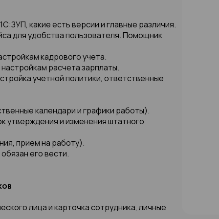
1С:ЗУП, какие есть версии и главные различия.
ейса для удобства пользователя. Помощник
настройкам кадрового учета.
о настройкам расчета зарплаты.
настройка учетной политики, ответственные
ственные календари и графики работы).
ок утверждения и изменения штатного
ния, прием на работу).
 обязан его вести.
ков
ческого лица и карточка сотрудника, личные