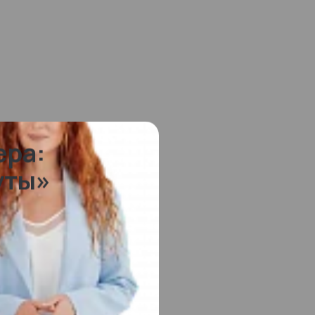
ера:
уты»