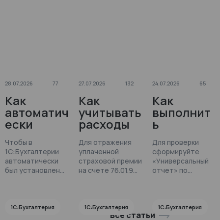
28.07.2026
77
27.07.2026
132
24.07.2026
65
Как
Как
Как
автоматич
учитывать
выполнит
ески
расходы
ь
установит
на
проверку
Чтобы в
Для отражения
Для проверки
ь нужный
страхован
остатков
1С:Бухгалтерии
уплаченной
сформируйте
код
ие в
по
автоматически
страховой премии
«Универсальный
дохода
1С:Бухгалт
регистру
был установлен
на счете 76.01.9
отчет» по
иностран
код дохода
ерии?
используется
«Прочие
регистру
иностранной
документ
накопления
ной
расчеты»
организации в
«Операция».
«Прочие расчеты»
организац
в
отчете,
через раздел
1С:Бухгалтерия
1С:Бухгалтерия
1С:Бухгалтерия
Все статьи
ии в
1С:Бухгалт
выполните
«Отчеты».