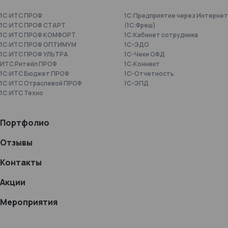
1С:ИТС ПРОФ
1С:Предприятие через Интернет
1С:ИТС ПРОФ СТАРТ
(1С:Фреш)
1С:ИТС ПРОФ КОМФОРТ
1С:Кабинет сотрудника
1С:ИТС ПРОФ ОПТИМУМ
1С-ЭДО
1С:ИТС ПРОФ УЛЬТРА
1С-Чеки ОФД
ИТС Ритейл ПРОФ
1С‑Коннект
1С:ИТС Бюджет ПРОФ
1C-Отчетность
1С:ИТС Отраслевой ПРОФ
1С-ЭПД
1С:ИТС Техно
Портфолио
Отзывы
Контакты
Акции
Мероприятия