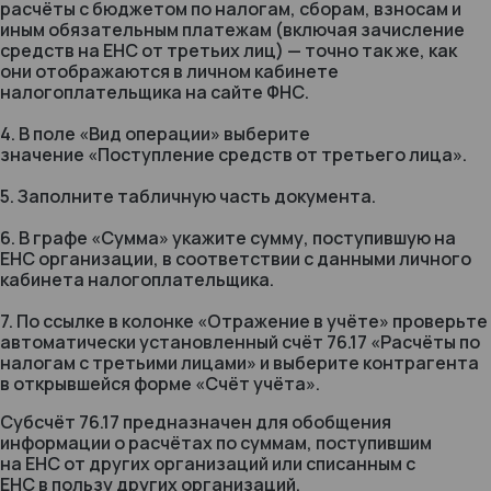
расчёты с бюджетом по налогам, сборам, взносам и
иным обязательным платежам (включая зачисление
средств на ЕНС от третьих лиц) — точно так же, как
они отображаются в личном кабинете
налогоплательщика на сайте ФНС.
4. В поле «Вид операции» выберите
значение «Поступление средств от третьего лица».
5. Заполните табличную часть документа.
6. В графе «Сумма» укажите сумму, поступившую на
ЕНС организации, в соответствии с данными личного
кабинета налогоплательщика.
7. По ссылке в колонке «Отражение в учёте» проверьте
автоматически установленный счёт 76.17 «Расчёты по
налогам с третьими лицами» и выберите контрагента
в открывшейся форме «Счёт учёта».
Субсчёт 76.17 предназначен для обобщения
информации о расчётах по суммам, поступившим
на ЕНС от других организаций или списанным с
ЕНС в пользу других организаций.