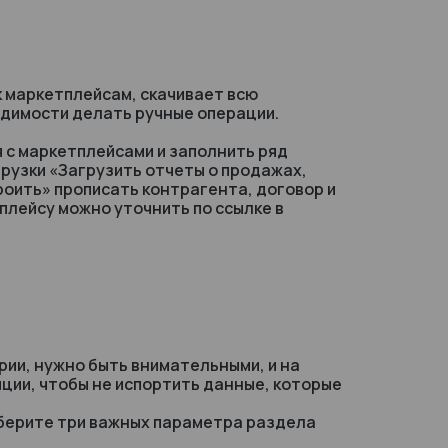
к маркетплейсам, скачивает всю
димости делать ручные операции.
 с маркетплейсами и заполнить ряд
рузки «Загрузить отчеты о продажах,
троить» прописать контрагента, договор и
плейсу можно уточнить по ссылке в
рии, нужно быть внимательными, и на
ции, чтобы не испортить данные, которые
ыберите три важных параметра раздела