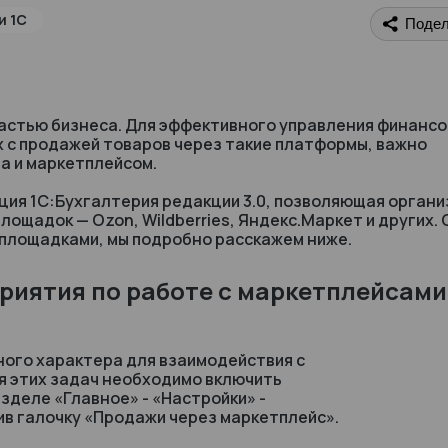
и 1С
Подел
астью бизнеса. Для эффективного управления финанс
х с продажей товаров через такие платформы, важно
а и маркетплейсом.
ия 1С:Бухгалтерия редакции 3.0, позволяющая органи
ощадок — Ozon, Wildberries, Яндекс.Маркет и других. 
и площадками, мы подробно расскажем ниже.
риятия по работе с маркетплейсами
ного характера для взаимодействия с
ия этих задач необходимо включить
зделе «Главное» - «Настройки» -
в галочку «Продажи через маркетплейс».