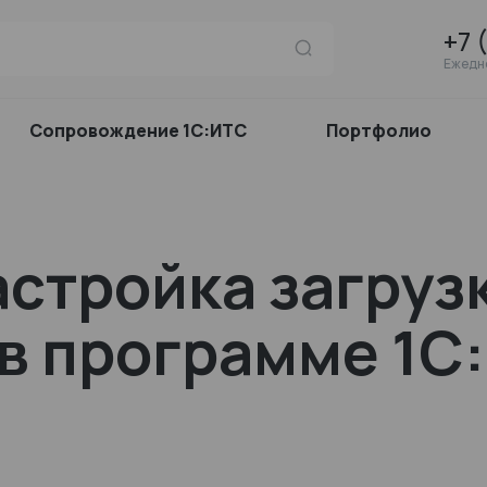
+7 
Ежедне
Сопровождение 1С:ИТС
Портфолио
астройка загруз
в программе 1С