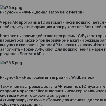
Рисунок 4 – «Функционал загрузки отчетов»
Через API программа 1С автоматически подключается 
необходимую информацию и загружает все без необхо
Настроить взаимодействие программы 1С:Бухгалтерия
параметров, можно при первичном нажатии режима заг
выкупах и списаниях (через API)», нажать кнопку «Нас
заполнить «Токен API». Ключ для подключения к маркет
разделе «Доступ к API».
Рисунок 5 – «Настройки интеграции с Wildberries»
Также при настройке доступа API именно к 1С:Бухгалте
стороне маркетплейса выполнить некоторые манипуля
система может ошибочно выгрузить.
Активировируйте пункт «Только для чтения», далее в
«Доступ к разделам»: